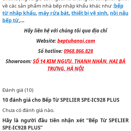
về các sản phẩm nhà bếp nhập khẩu khác như :
bếp
từ nhập khẩu
,
máy rửa bát
,
thiết bị vệ sinh
,
nồi nấu
bếp từ
,…
Hãy liên hệ với chúng tôi qua địa chỉ
Website:
beptuhanoi.com
Số hotline:
0968.866.828
Showroom:
SỐ 14 KIM NGƯU, THANH NHÀN, HAI BÀ
TRƯNG, HÀ NỘI
Đánh giá (10)
10 đánh giá cho
Bếp Từ SPELIER SPE-IC928 PLUS
Chưa có đánh giá nào.
Hãy là người đầu tiên nhận xét “Bếp Từ SPELIER
SPE-IC928 PLUS”