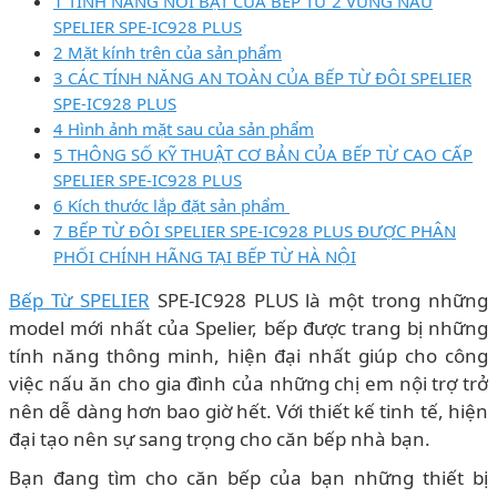
1 TÍNH NĂNG NỔI BẬT CỦA BẾP TỪ 2 VÙNG NẤU
SPELIER SPE-IC928 PLUS
2 Mặt kính trên của sản phẩm
3 CÁC TÍNH NĂNG AN TOÀN CỦA BẾP TỪ ĐÔI SPELIER
SPE-IC928 PLUS
4 Hình ảnh mặt sau của sản phẩm
5 THÔNG SỐ KỸ THUẬT CƠ BẢN CỦA BẾP TỪ CAO CẤP
SPELIER SPE-IC928 PLUS
6 Kích thước lắp đặt sản phẩm
7 BẾP TỪ ĐÔI SPELIER SPE-IC928 PLUS ĐƯỢC PHÂN
PHỐI CHÍNH HÃNG TẠI BẾP TỪ HÀ NỘI
Bếp Từ SPELIER
SPE-IC928 PLUS là một trong những
model mới nhất của Spelier, bếp được trang bị những
tính năng thông minh, hiện đại nhất giúp cho công
việc nấu ăn cho gia đình của những chị em nội trợ trở
nên dễ dàng hơn bao giờ hết. Với thiết kế tinh tế, hiện
đại tạo nên sự sang trọng cho căn bếp nhà bạn.
Bạn đang tìm cho căn bếp của bạn những thiết bị