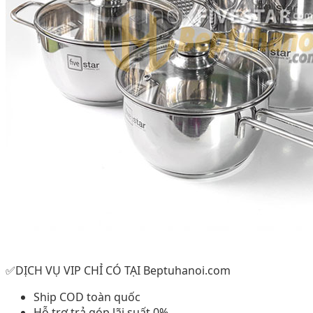
✅DỊCH VỤ VIP CHỈ CÓ TẠI Beptuhanoi.com
Ship COD toàn quốc
Hỗ trợ trả góp lãi suất 0%