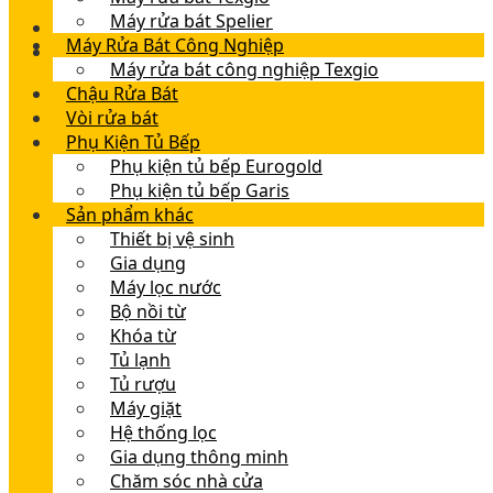
Máy rửa bát Spelier
Máy Rửa Bát Công Nghiệp
Máy rửa bát công nghiệp Texgio
Chậu Rửa Bát
Vòi rửa bát
Phụ Kiện Tủ Bếp
Phụ kiện tủ bếp Eurogold
Phụ kiện tủ bếp Garis
Sản phẩm khác
Thiết bị vệ sinh
Gia dụng
Máy lọc nước
Bộ nồi từ
Khóa từ
Tủ lạnh
Tủ rượu
Máy giặt
Hệ thống lọc
Gia dụng thông minh
Chăm sóc nhà cửa