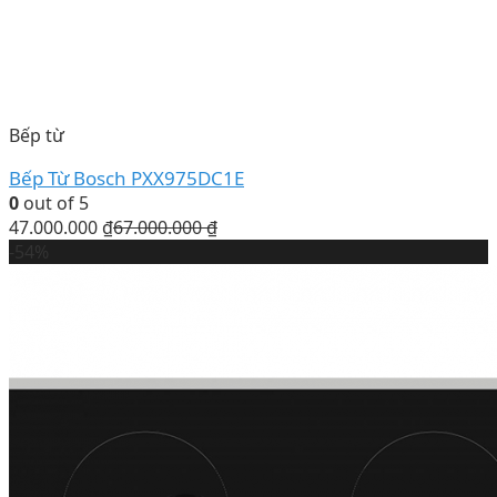
Bếp từ
Bếp Từ Bosch PXX975DC1E
0
out of 5
47.000.000
₫
67.000.000
₫
-54%