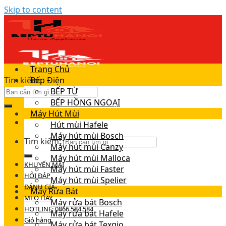
Skip to content
Trang Chủ
Tìm kiếm:
Bếp Điện
BẾP TỪ
BẾP HỒNG NGOẠI
Máy Hút Mùi
Hút mùi Hafele
Máy hút mùi Bosch
Tìm kiếm:
Máy hút mùi Canzy
Máy hút mùi Malloca
KHUYẾN MÃI
Máy hút mùi Faster
HỎI ĐÁP
Máy hút mùi Spelier
ĐÁNH GIÁ
Máy Rửa Bát
MẸO HAY
Máy rửa bát Bosch
HOTLINE: 0866.584.584
Máy rửa bát Hafele
Giỏ hàng
Máy rửa bát Texgio