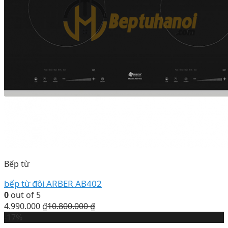
Bếp từ
bếp từ đôi ARBER AB402
0
out of 5
4.990.000
₫
10.800.000
₫
-17%