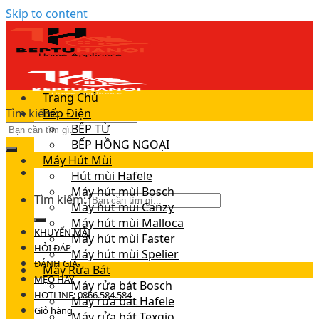
Skip to content
Trang Chủ
Tìm kiếm:
Bếp Điện
BẾP TỪ
BẾP HỒNG NGOẠI
Máy Hút Mùi
Hút mùi Hafele
Máy hút mùi Bosch
Tìm kiếm:
Máy hút mùi Canzy
Máy hút mùi Malloca
KHUYẾN MÃI
Máy hút mùi Faster
HỎI ĐÁP
Máy hút mùi Spelier
ĐÁNH GIÁ
Máy Rửa Bát
MẸO HAY
Máy rửa bát Bosch
HOTLINE: 0866.584.584
Máy rửa bát Hafele
Giỏ hàng
Máy rửa bát Texgio