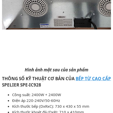
Hình ảnh mặt sau của sản phẩm
THÔNG SỐ KỸ THUẬT CƠ BẢN CỦA
BẾP TỪ CAO CẤP
SPELIER SPE-IC928
Công suất: 2400W + 2400W
Điện áp 220-240V/50-60Hz
Kích thước bếp (DxRxC): 730 x 430 x 55 mm
Kích thước khoét đá (DxR): 710 x 410mm