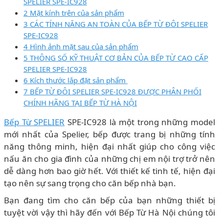
SPELIER SPE-IC928
2 Mặt kính trên của sản phẩm
3 CÁC TÍNH NĂNG AN TOÀN CỦA BẾP TỪ ĐÔI SPELIER
SPE-IC928
4 Hình ảnh mặt sau của sản phẩm
5 THÔNG SỐ KỸ THUẬT CƠ BẢN CỦA BẾP TỪ CAO CẤP
SPELIER SPE-IC928
6 Kích thước lắp đặt sản phẩm
7 BẾP TỪ ĐÔI SPELIER SPE-IC928 ĐƯỢC PHÂN PHỐI
CHÍNH HÃNG TẠI BẾP TỪ HÀ NỘI
Bếp Từ SPELIER
SPE-IC928 là một trong những model
mới nhất của Spelier, bếp được trang bị những tính
năng thông minh, hiện đại nhất giúp cho công việc
nấu ăn cho gia đình của những chị em nội trợ trở nên
dễ dàng hơn bao giờ hết. Với thiết kế tinh tế, hiện đại
tạo nên sự sang trọng cho căn bếp nhà bạn.
Bạn đang tìm cho căn bếp của bạn những thiết bị
tuyệt vời vậy thì hãy đến với Bếp Từ Hà Nội chúng tôi