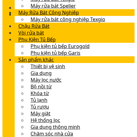
Máy rửa bát Spelier
Máy Rửa Bát Công Nghiệp
Máy rửa bát công nghiệp Texgio
Chậu Rửa Bát
Vòi rửa bát
Phụ Kiện Tủ Bếp
Phụ kiện tủ bếp Eurogold
Phụ kiện tủ bếp Garis
Sản phẩm khác
Thiết bị vệ sinh
Gia dụng
Máy lọc nước
Bộ nồi từ
Khóa từ
Tủ lạnh
Tủ rượu
Máy giặt
Hệ thống lọc
Gia dụng thông minh
Chăm sóc nhà cửa