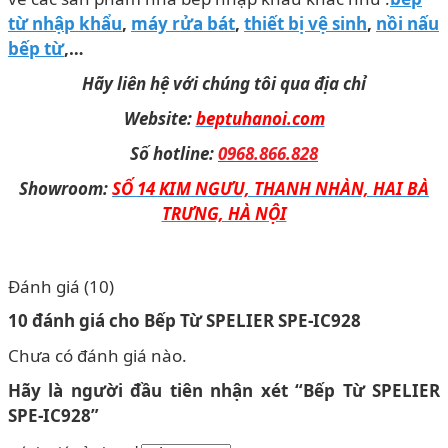
từ nhập khẩu
,
máy rửa bát
,
thiết bị vệ sinh
,
nồi nấu
bếp từ
,…
Hãy liên hệ với chúng tôi qua địa chỉ
Website:
beptuhanoi.com
Số hotline:
0968.866.828
Showroom:
SỐ 14 KIM NGƯU, THANH NHÀN, HAI BÀ
TRƯNG, HÀ NỘI
Đánh giá (10)
10 đánh giá cho
Bếp Từ SPELIER SPE-IC928
Chưa có đánh giá nào.
Hãy là người đầu tiên nhận xét “Bếp Từ SPELIER
SPE-IC928”