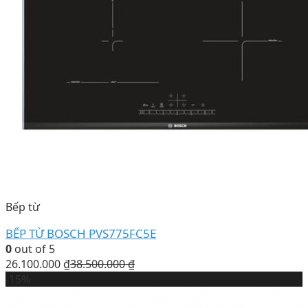
Bếp từ
BẾP TỪ BOSCH PVS775FC5E
0
out of 5
26.100.000
₫
38.500.000
₫
-15%