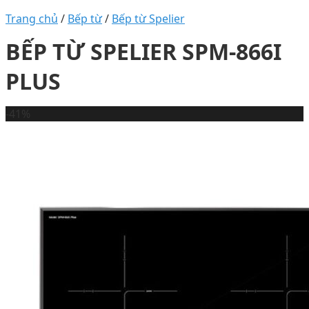
Trang chủ
/
Bếp từ
/
Bếp từ Spelier
BẾP TỪ SPELIER SPM-866I
PLUS
-41%