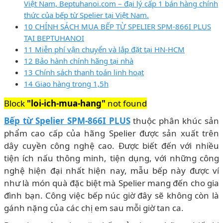
Việt Nam, Beptuhanoi.com – đại lý cấp 1 bán hàng chính
thức của bếp từ Spelier tại Việt Nam.
10 CHÍNH SÁCH MUA BẾP TỪ SPELIER SPM-866I PLUS
TẠI BEPTUHANOI
11 Miễn phí vận chuyển và lắp đặt tại HN-HCM
12 Bảo hành chính hãng tại nhà
13 Chính sách thanh toán linh hoạt
14 Giao hàng trong 1,5h
Block
"loi-ich-mua-hang"
not found
Bếp từ Spelier SPM-866I PLUS
thuộc phân khúc sản
phẩm cao cấp của hãng Spelier được sản xuất trên
dây cuyền công nghệ cao. Được biết đến với nhiều
tiện ích nấu thông minh, tiện dụng, với những công
nghệ hiện đại nhất hiện nay, mẫu bếp này được ví
như là món quà đặc biệt mà Spelier mang đến cho gia
đình bạn. Công việc bếp núc giờ đây sẽ không còn là
gánh nặng của các chị em sau mỗi giờ tan ca.