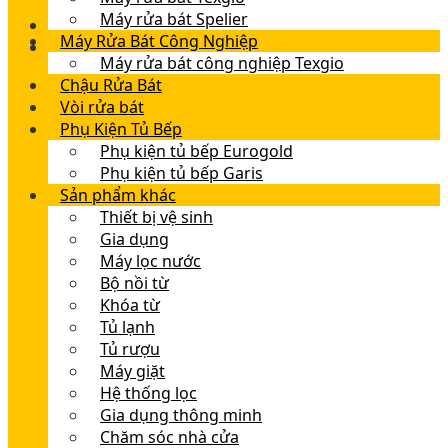
Máy rửa bát Spelier
Máy Rửa Bát Công Nghiệp
Máy rửa bát công nghiệp Texgio
Chậu Rửa Bát
Vòi rửa bát
Phụ Kiện Tủ Bếp
Phụ kiện tủ bếp Eurogold
Phụ kiện tủ bếp Garis
Sản phẩm khác
Thiết bị vệ sinh
Gia dụng
Máy lọc nước
Bộ nồi từ
Khóa từ
Tủ lạnh
Tủ rượu
Máy giặt
Hệ thống lọc
Gia dụng thông minh
Chăm sóc nhà cửa