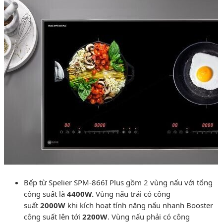
Bếp từ Spelier SPM-866I Plus gồm 2 vùng nấu với tổng
công suất là
4400W.
Vùng nấu trái có công
suất
2000W
khi kích hoạt tính năng nấu nhanh Booster
công suất lên tới
2200W
. Vùng nấu phải có công