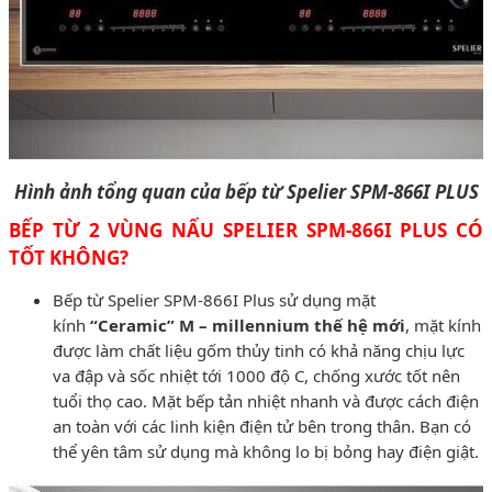
Hình ảnh tổng quan của bếp từ Spelier SPM-866I PLUS
BẾP TỪ 2 VÙNG NẤU SPELIER SPM-866I PLUS CÓ
TỐT KHÔNG?
Bếp từ Spelier SPM-866I Plus sử dụng mặt
kính
“Ceramic” M – millennium thế hệ mới
, mặt kính
được làm chất liệu gốm thủy tinh có khả năng chịu lực
va đập và sốc nhiệt tới 1000 độ C, chống xước tốt nên
tuổi thọ cao. Mặt bếp tản nhiệt nhanh và được cách điện
an toàn với các linh kiện điện tử bên trong thân. Bạn có
thể yên tâm sử dụng mà không lo bị bỏng hay điện giật.