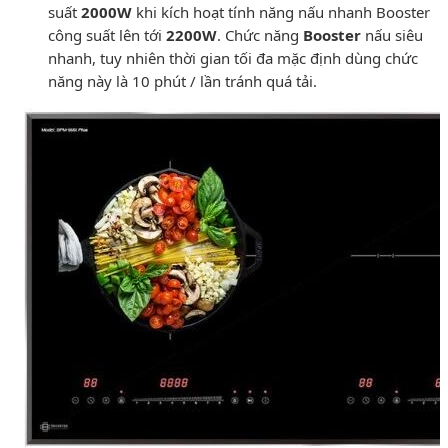
suất
2000W
khi kích hoạt tính năng nấu nhanh Booster
công suất lên tới
2200W
. Chức năng
Booster
nấu siêu
nhanh, tuy nhiên thời gian tối đa mặc định dùng chức
năng này là 10 phút / lần tránh quá tải.