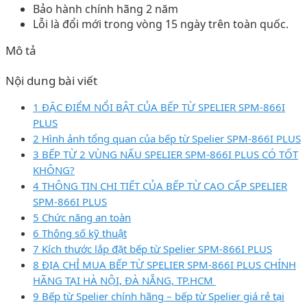
Bảo hành chính hãng 2 năm
Lỗi là đổi mới trong vòng 15 ngày trên toàn quốc.
Mô tả
Nội dung bài viết
1 ĐẶC ĐIỂM NỔI BẬT CỦA BẾP TỪ SPELIER SPM-866I
PLUS
2 Hình ảnh tổng quan của bếp từ Spelier SPM-866I PLUS
3 BẾP TỪ 2 VÙNG NẤU SPELIER SPM-866I PLUS CÓ TỐT
KHÔNG?
4 THÔNG TIN CHI TIẾT CỦA BẾP TỪ CAO CẤP SPELIER
SPM-866I PLUS
5 Chức năng an toàn
6 Thông số kỹ thuật
7 Kích thước lắp đặt bếp từ Spelier SPM-866I PLUS
8 ĐỊA CHỈ MUA BẾP TỪ SPELIER SPM-866I PLUS CHÍNH
HÃNG TẠI HÀ NỘI, ĐÀ NẴNG, TP.HCM
9 Bếp từ Spelier chính hãng – bếp từ Spelier giá rẻ tại