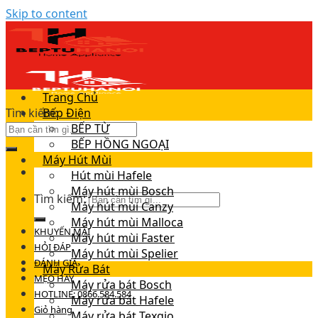
Skip to content
Trang Chủ
Tìm kiếm:
Bếp Điện
BẾP TỪ
BẾP HỒNG NGOẠI
Máy Hút Mùi
Hút mùi Hafele
Máy hút mùi Bosch
Tìm kiếm:
Máy hút mùi Canzy
Máy hút mùi Malloca
KHUYẾN MÃI
Máy hút mùi Faster
HỎI ĐÁP
Máy hút mùi Spelier
ĐÁNH GIÁ
Máy Rửa Bát
MẸO HAY
Máy rửa bát Bosch
HOTLINE: 0866.584.584
Máy rửa bát Hafele
Giỏ hàng
Máy rửa bát Texgio