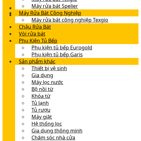
Máy rửa bát Spelier
Máy Rửa Bát Công Nghiệp
Máy rửa bát công nghiệp Texgio
Chậu Rửa Bát
Vòi rửa bát
Phụ Kiện Tủ Bếp
Phụ kiện tủ bếp Eurogold
Phụ kiện tủ bếp Garis
Sản phẩm khác
Thiết bị vệ sinh
Gia dụng
Máy lọc nước
Bộ nồi từ
Khóa từ
Tủ lạnh
Tủ rượu
Máy giặt
Hệ thống lọc
Gia dụng thông minh
Chăm sóc nhà cửa