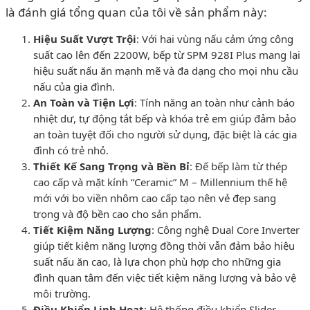
là đánh giá tổng quan của tôi về sản phẩm này:
Hiệu Suất Vượt Trội
: Với hai vùng nấu cảm ứng công
suất cao lên đến 2200W, bếp từ SPM 928I Plus mang lại
hiệu suất nấu ăn mạnh mẽ và đa dạng cho mọi nhu cầu
nấu của gia đình.
An Toàn và Tiện Lợi
: Tính năng an toàn như cảnh báo
nhiệt dư, tự động tắt bếp và khóa trẻ em giúp đảm bảo
an toàn tuyệt đối cho người sử dụng, đặc biệt là các gia
đình có trẻ nhỏ.
Thiết Kế Sang Trọng và Bền Bỉ
: Đế bếp làm từ thép
cao cấp và mặt kính “Ceramic” M – Millennium thế hệ
mới với bo viền nhôm cao cấp tạo nên vẻ đẹp sang
trọng và độ bền cao cho sản phẩm.
Tiết Kiệm Năng Lượng
: Công nghệ Dual Core Inverter
giúp tiết kiệm năng lượng đồng thời vẫn đảm bảo hiệu
suất nấu ăn cao, là lựa chọn phù hợp cho những gia
đình quan tâm đến việc tiết kiệm năng lượng và bảo vệ
môi trường.
Điều Khiển Linh Hoạt
: Hệ thống điều khiển Slider