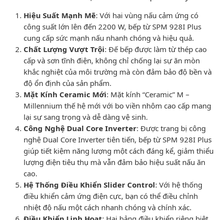
Hiệu Suất Mạnh Mẽ
: Với hai vùng nấu cảm ứng có
công suất lớn lên đến 2200 W, bếp từ SPM 928I Plus
cung cấp sức mạnh nấu nhanh chóng và hiệu quả.
Chất Lượng Vượt Trội
: Đế bếp được làm từ thép cao
cấp và sơn tĩnh điện, không chỉ chống lại sự ăn mòn
khắc nghiệt của môi trường mà còn đảm bảo độ bền và
độ ổn định của sản phẩm.
Mặt Kính Ceramic Mới
: Mặt kính “Ceramic” M –
Millennium thế hệ mới với bo viền nhôm cao cấp mang
lại sự sang trọng và dễ dàng vệ sinh.
Công Nghệ Dual Core Inverter
: Được trang bị công
nghệ Dual Core Inverter tiên tiến, bếp từ SPM 928I Plus
giúp tiết kiệm năng lượng một cách đáng kể, giảm thiểu
lượng điện tiêu thụ mà vẫn đảm bảo hiệu suất nấu ăn
cao.
Hệ Thống Điều Khiển Slider Control
: Với hệ thống
điều khiển cảm ứng điện cực, bạn có thể điều chỉnh
nhiệt độ nấu một cách nhanh chóng và chính xác.
Điều Khiển Linh Hoạt
: Hai bảng điều khiển riêng biệt