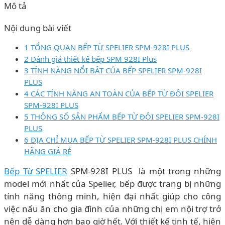
Mô tả
Nội dung bài viết
1 TỔNG QUAN BẾP TỪ SPELIER SPM-928I PLUS
2 Đánh giá thiết kế bếp SPM 928I Plus
3 TÍNH NĂNG NỔI BẬT CỦA BẾP SPELIER SPM-928I
PLUS
4 CÁC TÍNH NĂNG AN TOÀN CỦA BẾP TỪ ĐÔI SPELIER
SPM-928I PLUS
5 THÔNG SỐ SẢN PHẨM BẾP TỪ ĐÔI SPELIER SPM-928I
PLUS
6 ĐỊA CHỈ MUA BẾP TỪ SPELIER SPM-928I PLUS CHÍNH
HÃNG GIÁ RẺ
Bếp Từ SPELIER
SPM-928I PLUS là một trong những
model mới nhất của Spelier, bếp được trang bị những
tính năng thông minh, hiện đại nhất giúp cho công
việc nấu ăn cho gia đình của những chị em nội trợ trở
nên dễ dàng hơn bao giờ hết. Với thiết kế tinh tế, hiện