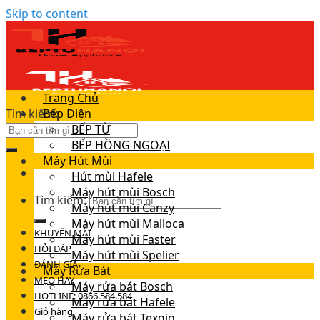
Skip to content
Trang Chủ
Tìm kiếm:
Bếp Điện
BẾP TỪ
BẾP HỒNG NGOẠI
Máy Hút Mùi
Hút mùi Hafele
Máy hút mùi Bosch
Tìm kiếm:
Máy hút mùi Canzy
Máy hút mùi Malloca
KHUYẾN MÃI
Máy hút mùi Faster
HỎI ĐÁP
Máy hút mùi Spelier
ĐÁNH GIÁ
Máy Rửa Bát
MẸO HAY
Máy rửa bát Bosch
HOTLINE: 0866.584.584
Máy rửa bát Hafele
Giỏ hàng
Máy rửa bát Texgio