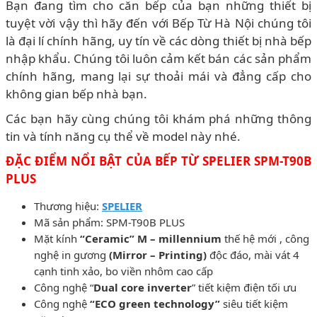
Bạn đang tìm cho căn bếp của bạn những thiết bị
tuyệt vời vậy thì hãy đến với Bếp Từ Hà Nội chúng tôi
là đại lí chính hãng, uy tín về các dòng thiết bị nhà bếp
nhập khẩu. Chúng tôi luôn cảm kết bán các sản phẩm
chính hãng, mang lại sự thoải mái và đẳng cấp cho
không gian bếp nhà bạn.
Các bạn hãy cùng chúng tôi khám phá những thông
tin và tính năng cụ thể về model này nhé.
ĐẶC ĐIỂM NỔI BẬT CỦA BẾP TỪ SPELIER SPM-T90B
PLUS
Thương hiệu:
SPELIER
Mã sản phẩm: SPM-T90B PLUS
Mặt kính
“Ceramic” M – millennium
thế hệ mới , công
nghệ in gương
(Mirror – Printing)
độc đáo, mài vát 4
cạnh tinh xảo, bo viền nhôm cao cấp
Công nghệ “
Dual core inverter
” tiết kiệm điện tối ưu
Công nghệ
“ECO green technology”
siêu tiết kiệm