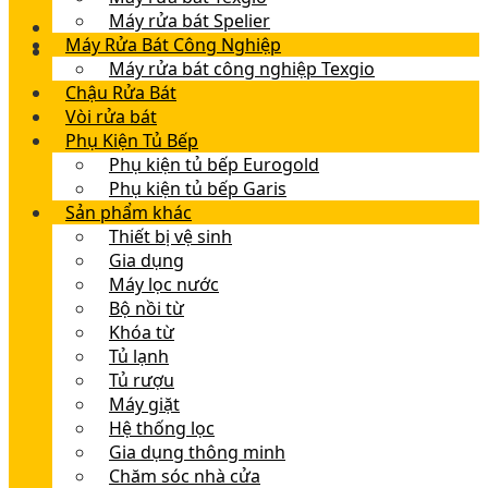
Máy rửa bát Spelier
Máy Rửa Bát Công Nghiệp
Máy rửa bát công nghiệp Texgio
Chậu Rửa Bát
Vòi rửa bát
Phụ Kiện Tủ Bếp
Phụ kiện tủ bếp Eurogold
Phụ kiện tủ bếp Garis
Sản phẩm khác
Thiết bị vệ sinh
Gia dụng
Máy lọc nước
Bộ nồi từ
Khóa từ
Tủ lạnh
Tủ rượu
Máy giặt
Hệ thống lọc
Gia dụng thông minh
Chăm sóc nhà cửa