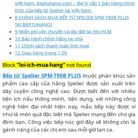
Việt Nam, Beptuhanoi.com – đại lý cấp 1 bán hàng chính
thức của bếp từ Spelier tại Việt Nam.
8 CHÍNH SÁCH MUA BẾP TỪ SPELIER SPM-T90B PLUS
TẠI BEPTUHANOI
9 Miễn phí vận chuyển và lắp đặt tại HN-HCM
10 Bảo hành chính hãng tại nhà
11 Chính sách thanh toán linh hoạt
12 Giao hàng trong 1,5h
Block
"loi-ich-mua-hang"
not found
Bếp từ Spelier SPM-T90B PLUS
thuộc phân khúc sản
phẩm cao cấp của hãng Spelier được sản xuất trên
dây cuyền công nghệ cao. Được biết đến với nhiều
tiện ích nấu thông minh, tiện dụng, với những công
nghệ hiện đại nhất hiện nay, mẫu bếp này được ví
như là món quà đặc biệt mà Spelier mang đến cho gia
đình bạn. Công việc bếp núc giờ đây sẽ không còn là
gánh nặng của các chị em sau mỗi giờ tan ca.