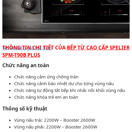
Nhận báo giá tốt hơn
THÔNG TIN CHI TIẾT CỦA
BẾP TỪ CAO CẤP SPELIER
SPM-T90B PLUS
Chức năng an toàn
Chức năng cảm ứng chống tràn
Chức năng cảnh báo nhiệt dư cho từng vùng nấu
Chức năng tự động tắt bếp khi nhấc nồi khỏi vùng nấu
Chức năng khóa trẻ em an toàn
Thông số kỹ thuật
Vùng nấu trái: 2200W – Booster 2600W
Vùng nấu phải: 2200W – Booster 2600W