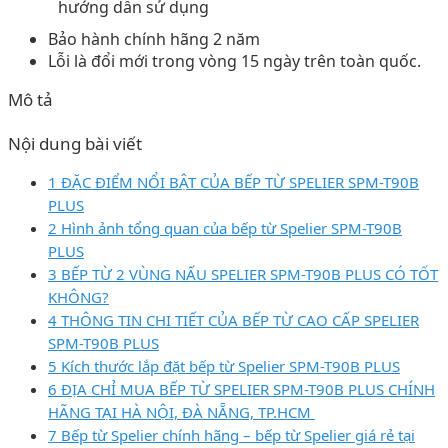
hướng dẫn sử dụng
Bảo hành chính hãng 2 năm
Lỗi là đổi mới trong vòng 15 ngày trên toàn quốc.
Mô tả
Nội dung bài viết
1 ĐẶC ĐIỂM NỔI BẬT CỦA BẾP TỪ SPELIER SPM-T90B
PLUS
2 Hình ảnh tổng quan của bếp từ Spelier SPM-T90B
PLUS
3 BẾP TỪ 2 VÙNG NẤU SPELIER SPM-T90B PLUS CÓ TỐT
KHÔNG?
4 THÔNG TIN CHI TIẾT CỦA BẾP TỪ CAO CẤP SPELIER
SPM-T90B PLUS
5 Kích thước lắp đặt bếp từ Spelier SPM-T90B PLUS
6 ĐỊA CHỈ MUA BẾP TỪ SPELIER SPM-T90B PLUS CHÍNH
HÃNG TẠI HÀ NỘI, ĐÀ NẴNG, TP.HCM
7 Bếp từ Spelier chính hãng – bếp từ Spelier giá rẻ tại