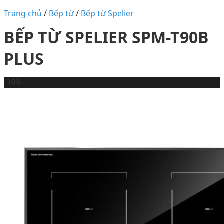
Trang chủ
/
Bếp từ
/
Bếp từ Spelier
BẾP TỪ SPELIER SPM-T90B
PLUS
-39%