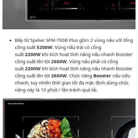
Bếp từ Spelier SPM-T90B Plus gồm 2 vùng nấu với tổng
công suất
5200W
. Vùng nấu trái có công
suất
2200W
khi kích hoạt tính năng nấu nhanh Booster
công suất lên tới
2600W
. Vùng nấu phải có công
suất
2200W
khi kích hoạt tính năng nấu nhanh Booster
công suất lên tới
2600W
. Chức năng
Booster
nấu siêu
nhanh, tuy nhiên thời gian tối đa mặc định dùng chức
năng này là 10 phút / lần tránh quá tải.