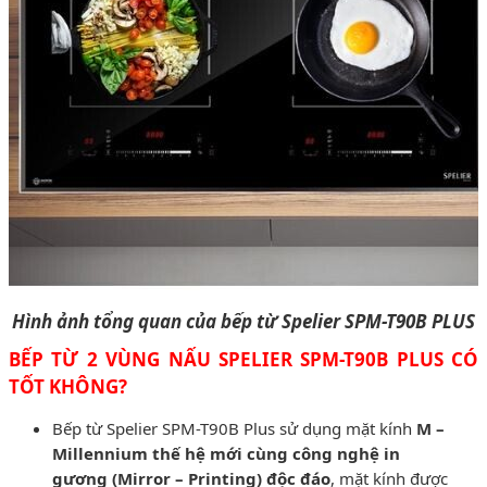
Hình ảnh tổng quan của bếp từ Spelier SPM-T90B PLUS
BẾP TỪ 2 VÙNG NẤU SPELIER SPM-T90B PLUS CÓ
TỐT KHÔNG?
Bếp từ Spelier SPM-T90B Plus sử dụng mặt kính
M –
Millennium thế hệ mới cùng công nghệ in
gương (Mirror – Printing) độc đáo
, mặt kính được