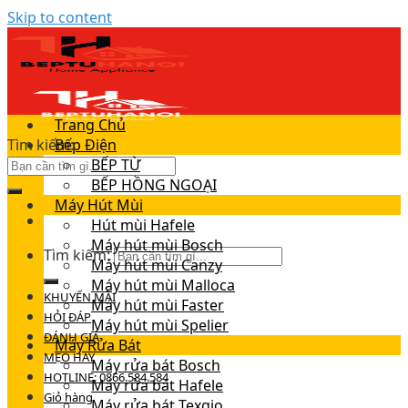
Skip to content
Trang Chủ
Tìm kiếm:
Bếp Điện
BẾP TỪ
BẾP HỒNG NGOẠI
Máy Hút Mùi
Hút mùi Hafele
Máy hút mùi Bosch
Tìm kiếm:
Máy hút mùi Canzy
Máy hút mùi Malloca
KHUYẾN MÃI
Máy hút mùi Faster
HỎI ĐÁP
Máy hút mùi Spelier
ĐÁNH GIÁ
Máy Rửa Bát
MẸO HAY
Máy rửa bát Bosch
HOTLINE: 0866.584.584
Máy rửa bát Hafele
Giỏ hàng
Máy rửa bát Texgio