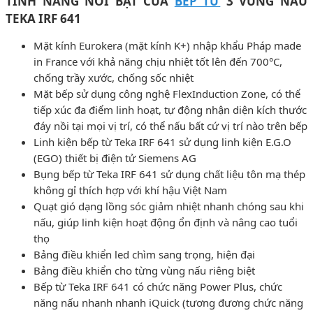
TÍNH NĂNG NỔI BẬT CỦA
BẾP TỪ
3 VÙNG NẤU
TEKA IRF 641
Mặt kính Eurokera (mặt kính K+) nhập khẩu Pháp made
in France với khả năng chịu nhiệt tốt lên đến 700°C,
chống trầy xước, chống sốc nhiệt
Mặt bếp sử dụng công nghệ FlexInduction Zone, có thể
tiếp xúc đa điểm linh hoạt, tự động nhận diện kích thước
đáy nồi tại mọi vị trí, có thể nấu bất cứ vị trí nào trên bếp
Linh kiện bếp từ Teka IRF 641 sử dụng linh kiện E.G.O
(EGO) thiết bị điện tử Siemens AG
Bụng bếp từ Teka IRF 641 sử dụng chất liệu tôn mạ thép
không gỉ thích hợp với khí hậu Việt Nam
Quạt gió dạng lồng sóc giảm nhiệt nhanh chóng sau khi
nấu, giúp linh kiện hoạt động ổn định và nâng cao tuổi
thọ
Bảng điều khiển led chìm sang trọng, hiện đại
Bảng điều khiển cho từng vùng nấu riêng biệt
Bếp từ Teka IRF 641 có chức năng Power Plus, chức
năng nấu nhanh nhanh iQuick (tương đương chức năng