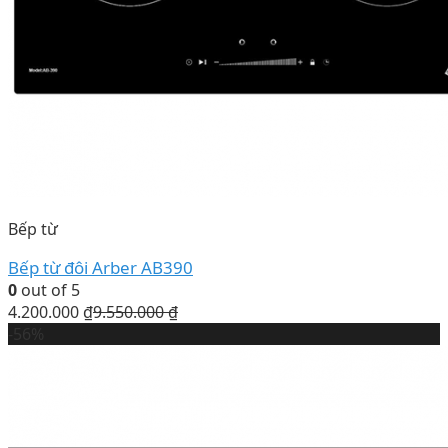
Bếp từ
Bếp từ đôi Arber AB390
0
out of 5
4.200.000
₫
9.550.000
₫
-56%