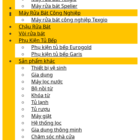
Máy rửa bát Spelier
Máy Rửa Bát Công Nghiệp
Máy rửa bát công nghiệp Texgio
Chậu Rửa Bát
Vòi rửa bát
Phụ Kiện Tủ Bếp
Phụ kiện tủ bếp Eurogold
Phụ kiện tủ bếp Garis
Sản phẩm khác
Thiết bị vệ sinh
Gia dụng
Máy lọc nước
Bộ nồi từ
Khóa từ
Tủ lạnh
Tủ rượu
Máy giặt
Hệ thống lọc
Gia dụng thông minh
Chăm sóc nhà cửa