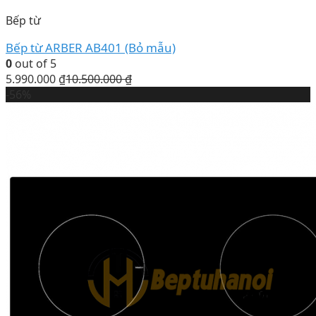
Bếp từ
Bếp từ ARBER AB401 (Bỏ mẫu)
0
out of 5
5.990.000
₫
10.500.000
₫
-56%