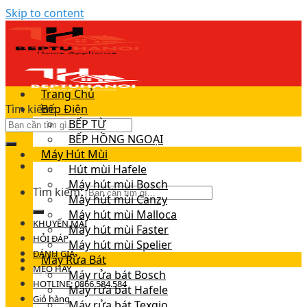
Skip to content
Trang Chủ
Tìm kiếm:
Bếp Điện
BẾP TỪ
BẾP HỒNG NGOẠI
Máy Hút Mùi
Hút mùi Hafele
Máy hút mùi Bosch
Tìm kiếm:
Máy hút mùi Canzy
Máy hút mùi Malloca
KHUYẾN MÃI
Máy hút mùi Faster
HỎI ĐÁP
Máy hút mùi Spelier
ĐÁNH GIÁ
Máy Rửa Bát
MẸO HAY
Máy rửa bát Bosch
HOTLINE: 0866.584.584
Máy rửa bát Hafele
Giỏ hàng
Máy rửa bát Texgio