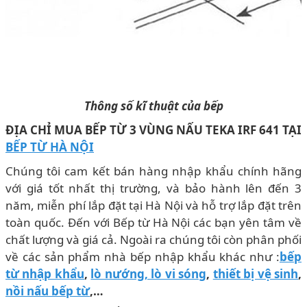
Thông số kĩ thuật của bếp
ĐỊA CHỈ MUA BẾP TỪ 3 VÙNG NẤU TEKA IRF 641
TẠI
BẾP TỪ HÀ NỘI
Chúng tôi cam kết bán hàng nhập khẩu chính hãng
với giá tốt nhất thị trường, và bảo hành lên đến 3
năm, miễn phí lắp đặt tại Hà Nội và hỗ trợ lắp đặt trên
toàn quốc. Đến với Bếp từ Hà Nội các bạn yên tâm về
chất lượng và giá cả. Ngoài ra chúng tôi còn phân phối
về các sản phẩm nhà bếp nhập khẩu khác như :
bếp
từ nhập khẩu
,
lò nướng, lò vi sóng
,
thiết bị vệ sinh
,
nồi nấu bếp từ
,…