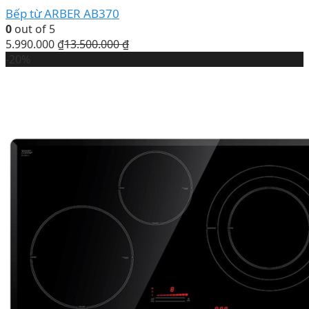
Bếp từ ARBER AB370
0
out of 5
5.990.000
₫
13.500.000
₫
-20%