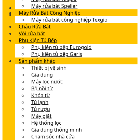
Máy rửa bát Spelier
Máy Rửa Bát Công Nghiệp
Máy rửa bát công nghiệp Texgio
Chậu Rửa Bát
Vòi rửa bát
Phụ Kiện Tủ Bếp
Phụ kiện tủ bếp Eurogold
Phụ kiện tủ bếp Garis
Sản phẩm khác
Thiết bị vệ sinh
Gia dụng
Máy lọc nước
Bộ nồi từ
Khóa từ
Tủ lạnh
Tủ rượu
Máy giặt
Hệ thống lọc
Gia dụng thông minh
Chăm sóc nhà cửa