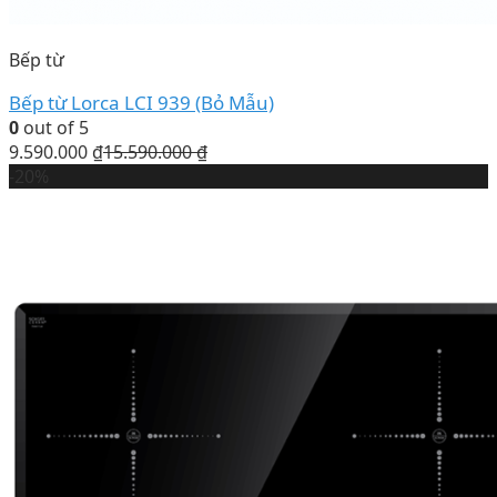
Bếp từ
Bếp từ Lorca LCI 939 (Bỏ Mẫu)
0
out of 5
9.590.000
₫
15.590.000
₫
-20%