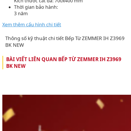
Kích thước cắt đá: 700x400 mm
Thời gian bảo hành:
3 năm
Xem thêm cấu hình chi tiết
Thông số kỹ thuật chi tiết Bếp Từ ZEMMER IH Z3969
BK NEW
BÀI VIẾT LIÊN QUAN BẾP TỪ ZEMMER IH Z3969
BK NEW