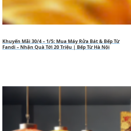
Khuyến Mãi 30/4 – 1/5: Mua Máy Rửa Bát & Bếp Từ
Fandi – Nhận Quà Tới 20 Triệu | Bếp Từ Hà Nội