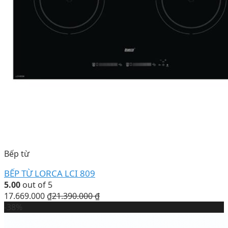
Bếp từ
BẾP TỪ LORCA LCI 809
5.00
out of 5
17.669.000
₫
21.390.000
₫
-38%