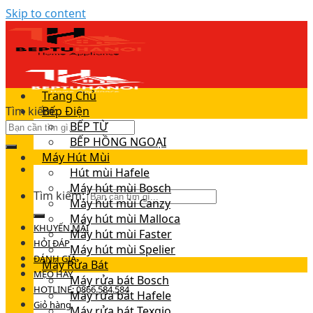
Skip to content
Trang Chủ
Tìm kiếm:
Bếp Điện
BẾP TỪ
BẾP HỒNG NGOẠI
Máy Hút Mùi
Hút mùi Hafele
Máy hút mùi Bosch
Tìm kiếm:
Máy hút mùi Canzy
Máy hút mùi Malloca
KHUYẾN MÃI
Máy hút mùi Faster
HỎI ĐÁP
Máy hút mùi Spelier
ĐÁNH GIÁ
Máy Rửa Bát
MẸO HAY
Máy rửa bát Bosch
HOTLINE: 0866.584.584
Máy rửa bát Hafele
Giỏ hàng
Máy rửa bát Texgio