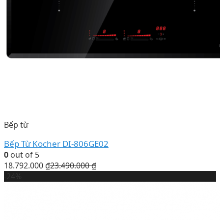
Bếp từ
Bếp Từ Kocher DI-806GE02
0
out of 5
18.792.000
₫
23.490.000
₫
-24%