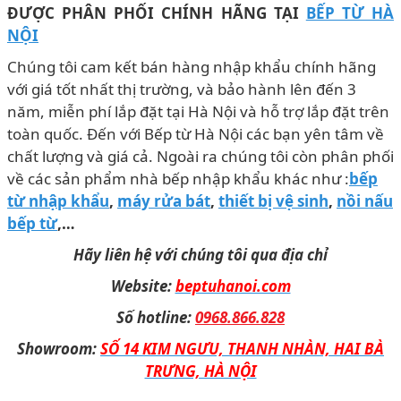
ĐƯỢC PHÂN PHỐI CHÍNH HÃNG TẠI
BẾP TỪ HÀ
NỘI
Chúng tôi cam kết bán hàng nhập khẩu chính hãng
với giá tốt nhất thị trường, và bảo hành lên đến 3
năm, miễn phí lắp đặt tại Hà Nội và hỗ trợ lắp đặt trên
toàn quốc. Đến với Bếp từ Hà Nội các bạn yên tâm về
chất lượng và giá cả. Ngoài ra chúng tôi còn phân phối
về các sản phẩm nhà bếp nhập khẩu khác như :
bếp
từ nhập khẩu
,
máy rửa bát
,
thiết bị vệ sinh
,
nồi nấu
bếp từ
,…
Hãy liên hệ với chúng tôi qua địa chỉ
Website:
beptuhanoi.com
Số hotline:
0968.866.828
Showroom:
SỐ 14 KIM NGƯU, THANH NHÀN, HAI BÀ
TRƯNG, HÀ NỘI