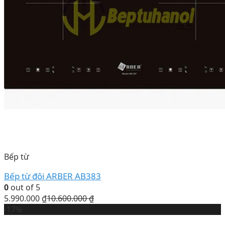
Bếp từ
Bếp từ đôi ARBER AB383
0
out of 5
5.990.000
₫
10.600.000
₫
-17%