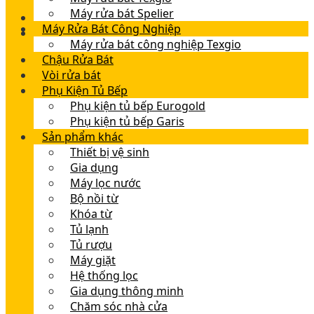
Máy rửa bát Spelier
Máy Rửa Bát Công Nghiệp
Máy rửa bát công nghiệp Texgio
Chậu Rửa Bát
Vòi rửa bát
Phụ Kiện Tủ Bếp
Phụ kiện tủ bếp Eurogold
Phụ kiện tủ bếp Garis
Sản phẩm khác
Thiết bị vệ sinh
Gia dụng
Máy lọc nước
Bộ nồi từ
Khóa từ
Tủ lạnh
Tủ rượu
Máy giặt
Hệ thống lọc
Gia dụng thông minh
Chăm sóc nhà cửa