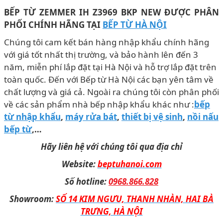
BẾP TỪ ZEMMER IH Z3969 BKP NEW ĐƯỢC PHÂN
PHỐI CHÍNH HÃNG TẠI
BẾP TỪ HÀ NỘI
Chúng tôi cam kết bán hàng nhập khẩu chính hãng
với giá tốt nhất thị trường, và bảo hành lên đến 3
năm, miễn phí lắp đặt tại Hà Nội và hỗ trợ lắp đặt trên
toàn quốc. Đến với Bếp từ Hà Nội các bạn yên tâm về
chất lượng và giá cả. Ngoài ra chúng tôi còn phân phối
về các sản phẩm nhà bếp nhập khẩu khác như :
bếp
từ nhập khẩu
,
máy rửa bát
,
thiết bị vệ sinh
,
nồi nấu
bếp từ
,…
Hãy liên hệ với chúng tôi qua địa chỉ
Website:
beptuhanoi.com
Số hotline:
0968.866.828
Showroom:
SỐ 14 KIM NGƯU, THANH NHÀN, HAI BÀ
TRƯNG, HÀ NỘI