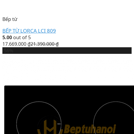
Bếp từ
BẾP TỪ LORCA LCI 809
5.00
out of 5
17.669.000
₫
21.390.000
₫
-56%