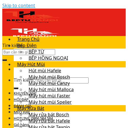
Skip to content
Trang Chủ
Tìm kiếm:
Bếp Điện
BẾP TỪ
BẾP HỒNG NGOẠI
Máy Hút Mùi
Hút mùi Hafele
Máy hút mùi Bosch
Tìm kiếm:
Máy hút mùi Canzy
Máy hút mùi Malloca
KHUYẾN MÃI
Máy hút mùi Faster
HỎI ĐÁP
Máy hút mùi Spelier
ĐÁNH GIÁ
Máy Rửa Bát
MẸO HAY
Máy rửa bát Bosch
HOTLINE: 0866.584.584
Máy rửa bát Hafele
Giỏ hàng
Máy rửa bát Texgio