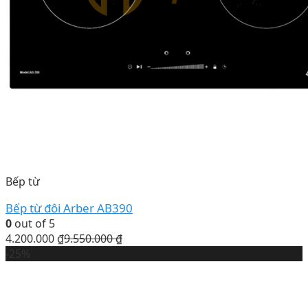
Bếp từ
Bếp từ đôi Arber AB390
0
out of 5
4.200.000
₫
9.550.000
₫
-25%