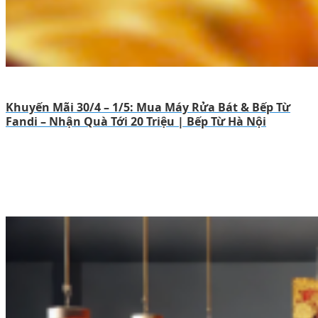
Khuyến Mãi 30/4 – 1/5: Mua Máy Rửa Bát & Bếp Từ
Fandi – Nhận Quà Tới 20 Triệu | Bếp Từ Hà Nội