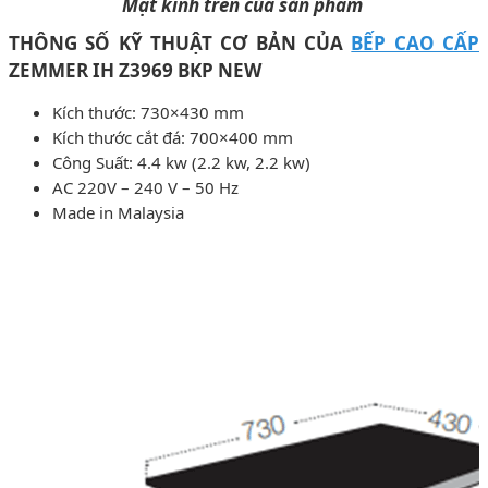
Mặt kính trên của sản phẩm
THÔNG SỐ KỸ THUẬT CƠ BẢN CỦA
BẾP CAO CẤP
ZEMMER IH Z3969 BKP NEW
Kích thước: 730×430 mm
Kích thước cắt đá: 700×400 mm
Công Suất: 4.4 kw (2.2 kw, 2.2 kw)
AC 220V – 240 V – 50 Hz
Made in Malaysia