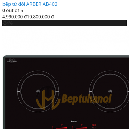
bếp từ đôi ARBER AB402
0
out of 5
4.990.000
₫
10.800.000
₫
-24%