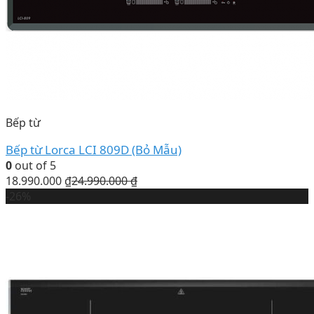
Bếp từ
Bếp từ Lorca LCI 809D (Bỏ Mẫu)
0
out of 5
18.990.000
₫
24.990.000
₫
-26%