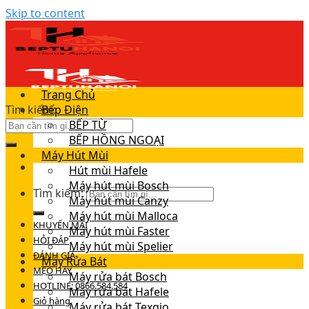
Skip to content
Trang Chủ
Tìm kiếm:
Bếp Điện
BẾP TỪ
BẾP HỒNG NGOẠI
Máy Hút Mùi
Hút mùi Hafele
Máy hút mùi Bosch
Tìm kiếm:
Máy hút mùi Canzy
Máy hút mùi Malloca
KHUYẾN MÃI
Máy hút mùi Faster
HỎI ĐÁP
Máy hút mùi Spelier
ĐÁNH GIÁ
Máy Rửa Bát
MẸO HAY
Máy rửa bát Bosch
HOTLINE: 0866.584.584
Máy rửa bát Hafele
Giỏ hàng
Máy rửa bát Texgio