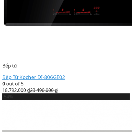
Bếp từ
Bếp Từ Kocher DI-806GE02
0
out of 5
18.792.000
₫
23.490.000
₫
-54%