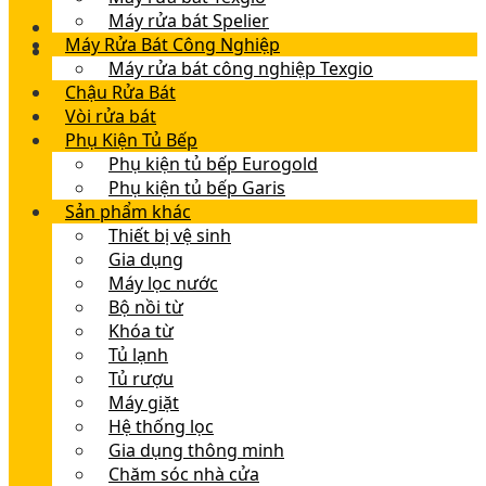
Máy rửa bát Spelier
Máy Rửa Bát Công Nghiệp
Máy rửa bát công nghiệp Texgio
Chậu Rửa Bát
Vòi rửa bát
Phụ Kiện Tủ Bếp
Phụ kiện tủ bếp Eurogold
Phụ kiện tủ bếp Garis
Sản phẩm khác
Thiết bị vệ sinh
Gia dụng
Máy lọc nước
Bộ nồi từ
Khóa từ
Tủ lạnh
Tủ rượu
Máy giặt
Hệ thống lọc
Gia dụng thông minh
Chăm sóc nhà cửa