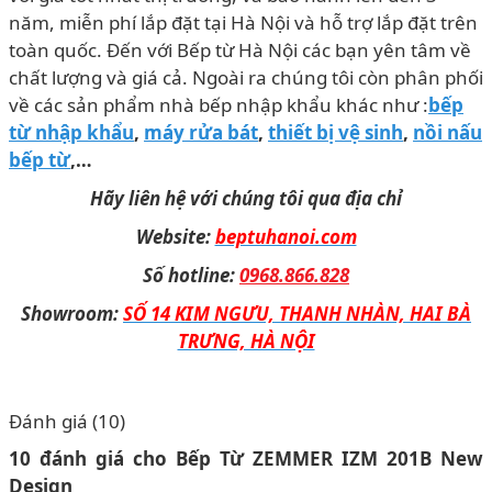
năm, miễn phí lắp đặt tại Hà Nội và hỗ trợ lắp đặt trên
toàn quốc. Đến với Bếp từ Hà Nội các bạn yên tâm về
chất lượng và giá cả. Ngoài ra chúng tôi còn phân phối
về các sản phẩm nhà bếp nhập khẩu khác như :
bếp
từ nhập khẩu
,
máy rửa bát
,
thiết bị vệ sinh
,
nồi nấu
bếp từ
,…
Hãy liên hệ với chúng tôi qua địa chỉ
Website:
beptuhanoi.com
Số hotline:
0968.866.828
Showroom:
SỐ 14 KIM NGƯU, THANH NHÀN, HAI BÀ
TRƯNG, HÀ NỘI
Đánh giá (10)
10 đánh giá cho
Bếp Từ ZEMMER IZM 201B New
Design