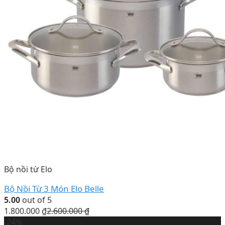
Bộ nồi từ Elo
Bộ Nồi Từ 3 Món Elo Belle
5.00
out of 5
1.800.000
₫
2.600.000
₫
-24%