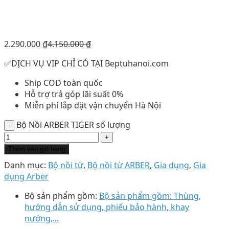
2.290.000
₫
4.150.000
₫
✅DỊCH VỤ VIP CHỈ CÓ TẠI Beptuhanoi.com
Ship COD toàn quốc
Hỗ trợ trả góp lãi suất 0%
Miễn phí lắp đặt vận chuyển Hà Nội
Bộ Nồi ARBER TIGER số lượng
Thêm vào giỏ hàng
Danh mục:
Bộ nồi từ
,
Bộ nồi từ ARBER
,
Gia dụng
,
Gia
dụng Arber
Bộ sản phẩm gồm:
Bộ sản phẩm gồm: Thùng,
hướng dẫn sử dụng, phiếu bảo hành, khay
nướng,...