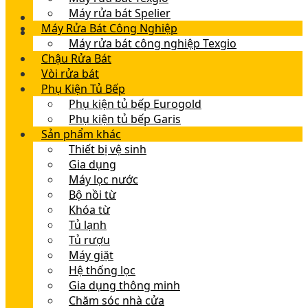
Máy rửa bát Spelier
Máy Rửa Bát Công Nghiệp
Máy rửa bát công nghiệp Texgio
Chậu Rửa Bát
Vòi rửa bát
Phụ Kiện Tủ Bếp
Phụ kiện tủ bếp Eurogold
Phụ kiện tủ bếp Garis
Sản phẩm khác
Thiết bị vệ sinh
Gia dụng
Máy lọc nước
Bộ nồi từ
Khóa từ
Tủ lạnh
Tủ rượu
Máy giặt
Hệ thống lọc
Gia dụng thông minh
Chăm sóc nhà cửa