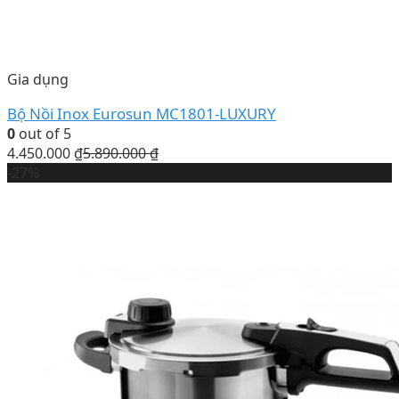
Gia dụng
Bộ Nồi Inox Eurosun MC1801-LUXURY
0
out of 5
4.450.000
₫
5.890.000
₫
-27%