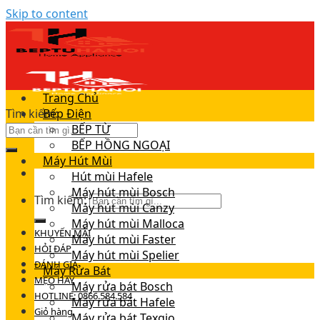
Skip to content
Trang Chủ
Tìm kiếm:
Bếp Điện
BẾP TỪ
BẾP HỒNG NGOẠI
Máy Hút Mùi
Hút mùi Hafele
Máy hút mùi Bosch
Tìm kiếm:
Máy hút mùi Canzy
Máy hút mùi Malloca
KHUYẾN MÃI
Máy hút mùi Faster
HỎI ĐÁP
Máy hút mùi Spelier
ĐÁNH GIÁ
Máy Rửa Bát
MẸO HAY
Máy rửa bát Bosch
HOTLINE: 0866.584.584
Máy rửa bát Hafele
Giỏ hàng
Máy rửa bát Texgio