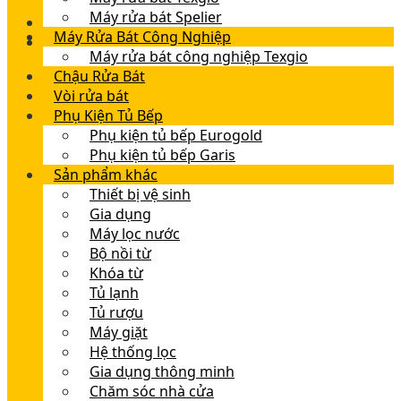
Máy rửa bát Spelier
Máy Rửa Bát Công Nghiệp
Máy rửa bát công nghiệp Texgio
Chậu Rửa Bát
Vòi rửa bát
Phụ Kiện Tủ Bếp
Phụ kiện tủ bếp Eurogold
Phụ kiện tủ bếp Garis
Sản phẩm khác
Thiết bị vệ sinh
Gia dụng
Máy lọc nước
Bộ nồi từ
Khóa từ
Tủ lạnh
Tủ rượu
Máy giặt
Hệ thống lọc
Gia dụng thông minh
Chăm sóc nhà cửa