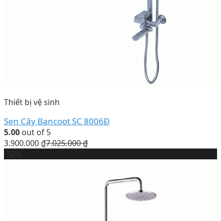
Thiết bị vệ sinh
Sen Cây Bancoot SC 8006Đ
5.00
out of 5
3.900.000
₫
7.025.000
₫
-32%