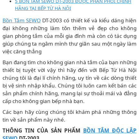
5 BỒN TẮM SEWO DT-2003 ĐƯỢC PHÂN PHỐI CHÍNH
HÃNG TẠI BẾP TỪ HÀ NỘI
Bồn Tắm SEWO
DT-2003 có thiết kế và kiểu dáng hiện
đại không những làm tôn thêm vẻ đẹp cho không
gian phòng tắm của mỗi gia đình mà còn có tác dụng
giúp chúng ta ngâm mình thư giãn sau một ngày làm
việc căng thẳng
Bạn đang tìm cho không gian nhà tắm của bạn những
thiết bị tuyệt vời vậy thì hãy đến với Bếp Từ Hà Nội
chúng tôi là đại lí chính hãng, uy tín về các dòng thiết
bị vệ sinh nhập khẩu. Chúng tôi luôn cam kết bán các
sản phẩm chính hãng, mang lại sự thoải mái và đẳng
cấp cho không gian bếp nhà bạn.
Các bạn hãy cùng chúng tôi khám phá những thông
tin về sản phẩm này nhé.
THÔNG TIN CỦA SẢN PHẨM
BỒN TẮM ĐỘC LẬP
SEWO
DT-2003