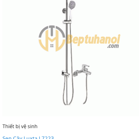
Thiết bị vệ sinh
Sen Cây Luxta L7223