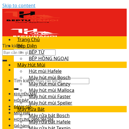
Skip to content
Trang Chủ
Tìm kiếm:
Bếp Điện
BẾP TỪ
BẾP HỒNG NGOẠI
Máy Hút Mùi
Hút mùi Hafele
Máy hút mùi Bosch
Tìm kiếm:
Máy hút mùi Canzy
Máy hút mùi Malloca
KHUYẾN MÃI
Máy hút mùi Faster
HỎI ĐÁP
Máy hút mùi Spelier
ĐÁNH GIÁ
Máy Rửa Bát
MẸO HAY
Máy rửa bát Bosch
HOTLINE: 0866.584.584
Máy rửa bát Hafele
Giỏ hàng
Máy rửa bát Texgio