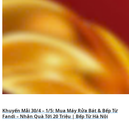
Khuyến Mãi 30/4 – 1/5: Mua Máy Rửa Bát & Bếp Từ
Fandi – Nhận Quà Tới 20 Triệu | Bếp Từ Hà Nội