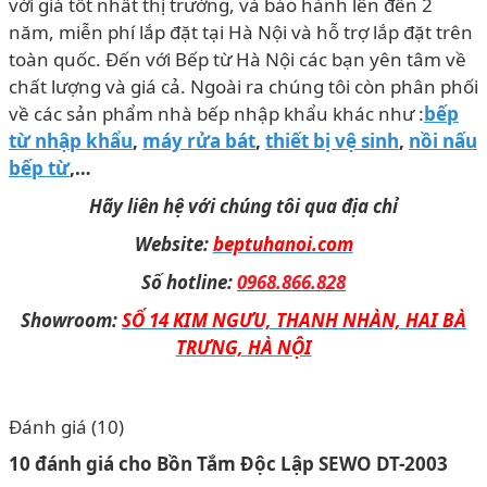
với giá tốt nhất thị trường, và bảo hành lên đến 2
năm, miễn phí lắp đặt tại Hà Nội và hỗ trợ lắp đặt trên
toàn quốc. Đến với Bếp từ Hà Nội các bạn yên tâm về
chất lượng và giá cả. Ngoài ra chúng tôi còn phân phối
về các sản phẩm nhà bếp nhập khẩu khác như :
bếp
từ nhập khẩu
,
máy rửa bát
,
thiết bị vệ sinh
,
nồi nấu
bếp từ
,…
Hãy liên hệ với chúng tôi qua địa chỉ
Website:
beptuhanoi.com
Số hotline:
0968.866.828
Showroom:
SỐ 14 KIM NGƯU, THANH NHÀN, HAI BÀ
TRƯNG, HÀ NỘI
Đánh giá (10)
10 đánh giá cho
Bồn Tắm Độc Lập SEWO DT-2003