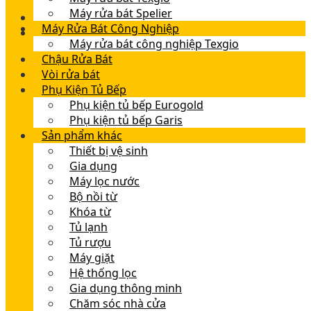
Máy rửa bát Spelier
Máy Rửa Bát Công Nghiệp
Máy rửa bát công nghiệp Texgio
Chậu Rửa Bát
Vòi rửa bát
Phụ Kiện Tủ Bếp
Phụ kiện tủ bếp Eurogold
Phụ kiện tủ bếp Garis
Sản phẩm khác
Thiết bị vệ sinh
Gia dụng
Máy lọc nước
Bộ nồi từ
Khóa từ
Tủ lạnh
Tủ rượu
Máy giặt
Hệ thống lọc
Gia dụng thông minh
Chăm sóc nhà cửa