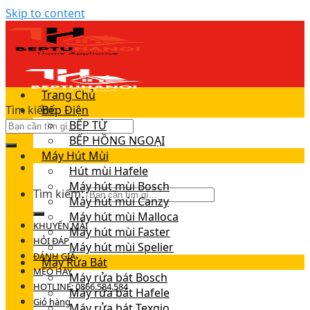
Skip to content
Trang Chủ
Tìm kiếm:
Bếp Điện
BẾP TỪ
BẾP HỒNG NGOẠI
Máy Hút Mùi
Hút mùi Hafele
Máy hút mùi Bosch
Tìm kiếm:
Máy hút mùi Canzy
Máy hút mùi Malloca
KHUYẾN MÃI
Máy hút mùi Faster
HỎI ĐÁP
Máy hút mùi Spelier
ĐÁNH GIÁ
Máy Rửa Bát
MẸO HAY
Máy rửa bát Bosch
HOTLINE: 0866.584.584
Máy rửa bát Hafele
Giỏ hàng
Máy rửa bát Texgio