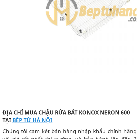
ĐỊA CHỈ MUA CHẬU RỬA BÁT KONOX NERON 600
T
ẠI
BẾP TỪ HÀ NỘI
Chúng tôi cam kết bán hàng nhập khẩu chính hãng
với giá tốt nhất thị trường, và bảo hành lên đến 2