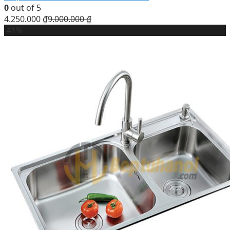
0
out of 5
4.250.000
₫
9.000.000
₫
-41%