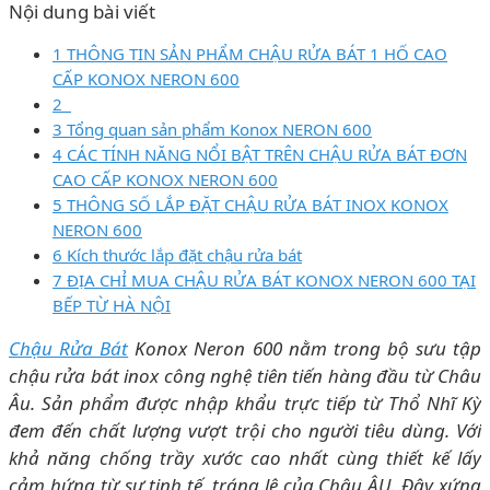
Nội dung bài viết
1 THÔNG TIN SẢN PHẨM CHẬU RỬA BÁT 1 HỐ CAO
CẤP KONOX NERON 600
2
3 Tổng quan sản phẩm Konox NERON 600
4 CÁC TÍNH NĂNG NỔI BẬT TRÊN CHẬU RỬA BÁT ĐƠN
CAO CẤP KONOX NERON 600
5 THÔNG SỐ LẮP ĐẶT CHẬU RỬA BÁT INOX KONOX
NERON 600
6 Kích thước lắp đặt chậu rửa bát
7 ĐỊA CHỈ MUA CHẬU RỬA BÁT KONOX NERON 600 TẠI
BẾP TỪ HÀ NỘI
Chậu Rửa Bát
Konox Neron 600 nằm trong bộ sưu tập
chậu rửa bát inox công nghệ tiên tiến hàng đầu từ Châu
Âu. Sản phẩm được nhập khẩu trực tiếp từ Thổ Nhĩ Kỳ
đem đến chất lượng vượt trội cho người tiêu dùng. Với
khả năng chống trầy xước cao nhất cùng thiết kế lấy
cảm hứng từ sự tinh tế, tráng lệ của Châu ÂU. Đây xứng