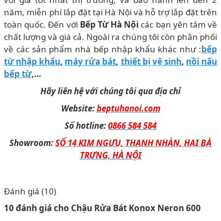
năm, miễn phí lắp đặt tại Hà Nội và hỗ trợ lắp đặt trên
toàn quốc. Đến với
Bếp Từ Hà Nội
các bạn yên tâm về
chất lượng và giá cả. Ngoài ra chúng tôi còn phân phối
về các sản phẩm nhà bếp nhập khẩu khác như :
bếp
từ nhập khẩu
,
máy rửa bát
,
thiết bị vệ sinh
,
nồi nấu
bếp từ
,…
Hãy liên hệ với chúng tôi qua địa chỉ
Website:
beptuhanoi.com
Số hotline:
0866 584 584
Showroom:
SỐ 14 KIM NGƯU, THANH NHÀN, HAI BÀ
TRƯNG, HÀ NỘI
Đánh giá (10)
10 đánh giá cho
Chậu Rửa Bát Konox Neron 600