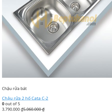
Chậu rửa bát
Chậu rửa 2 hố Cata C-2
0
out of 5
3.790.000
₫
5.060.000
₫