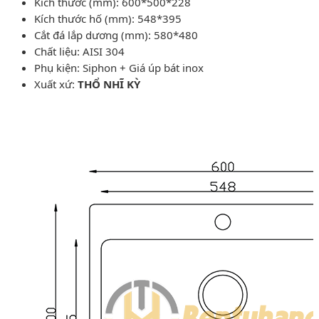
Kích thước (mm): 600*500*228
Kích thước hố (mm): 548*395
Cắt đá lắp dương (mm): 580*480
Chất liệu: AISI 304
Phụ kiện: Siphon + Giá úp bát inox
Xuất xứ:
THỔ NHĨ KỲ