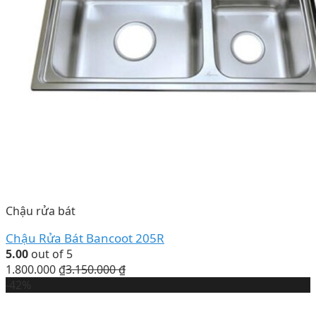
Chậu rửa bát
Chậu Rửa Bát Bancoot 205R
5.00
out of 5
1.800.000
₫
3.150.000
₫
-42%