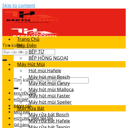
Skip to content
Trang Chủ
Tìm kiếm:
Bếp Điện
BẾP TỪ
BẾP HỒNG NGOẠI
Máy Hút Mùi
Hút mùi Hafele
Máy hút mùi Bosch
Tìm kiếm:
Máy hút mùi Canzy
Máy hút mùi Malloca
KHUYẾN MÃI
Máy hút mùi Faster
HỎI ĐÁP
Máy hút mùi Spelier
ĐÁNH GIÁ
Máy Rửa Bát
MẸO HAY
Máy rửa bát Bosch
HOTLINE: 0866.584.584
Máy rửa bát Hafele
Giỏ hàng
Máy rửa bát Texgio