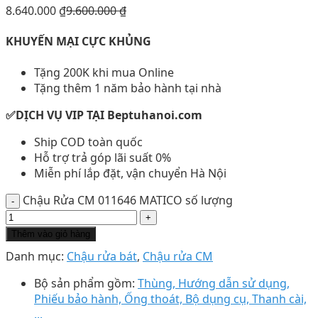
8.640.000
₫
9.600.000
₫
KHUYẾN MẠI CỰC KHỦNG
Tặng 200K khi mua Online
Tặng thêm 1 năm bảo hành tại nhà
✅DỊCH VỤ VIP TẠI Beptuhanoi.com
Ship COD toàn quốc
Hỗ trợ trả góp lãi suất 0%
Miễn phí lắp đặt, vận chuyển Hà Nội
Chậu Rửa CM 011646 MATICO số lượng
Thêm vào giỏ hàng
Danh mục:
Chậu rửa bát
,
Chậu rửa CM
Bộ sản phẩm gồm:
Thùng, Hướng dẫn sử dụng,
Phiếu bảo hành, Ống thoát, Bộ dụng cụ, Thanh cài,
...