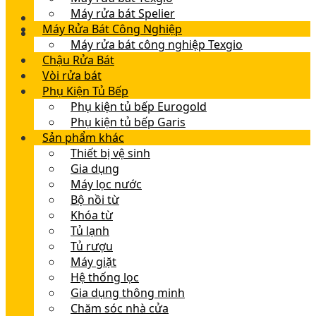
Máy rửa bát Spelier
Máy Rửa Bát Công Nghiệp
Máy rửa bát công nghiệp Texgio
Chậu Rửa Bát
Vòi rửa bát
Phụ Kiện Tủ Bếp
Phụ kiện tủ bếp Eurogold
Phụ kiện tủ bếp Garis
Sản phẩm khác
Thiết bị vệ sinh
Gia dụng
Máy lọc nước
Bộ nồi từ
Khóa từ
Tủ lạnh
Tủ rượu
Máy giặt
Hệ thống lọc
Gia dụng thông minh
Chăm sóc nhà cửa