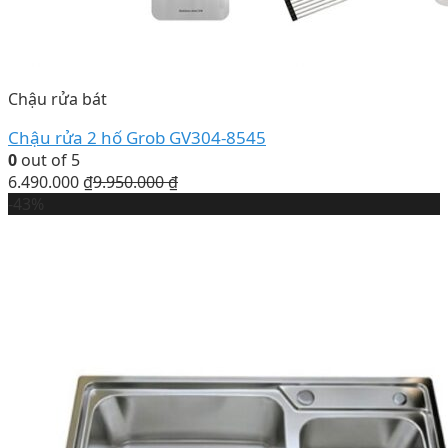
Chậu rửa bát
Chậu rửa 2 hố Grob GV304-8545
0
out of 5
6.490.000
₫
9.950.000
₫
-43%