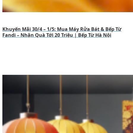
Khuyến Mãi 30/4 – 1/5: Mua Máy Rửa Bát & Bếp Từ
Fandi – Nhận Quà Tới 20 Triệu | Bếp Từ Hà Nội