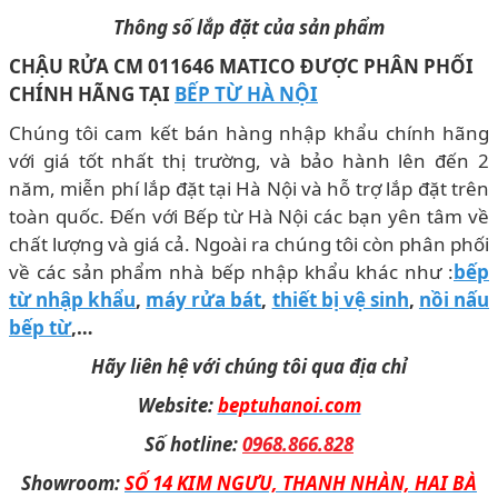
Thông số lắp đặt của sản phẩm
CHẬU RỬA CM 011646 MATICO ĐƯỢC PHÂN PHỐI
CHÍNH HÃNG
T
ẠI
BẾP TỪ HÀ NỘI
Chúng tôi cam kết bán hàng nhập khẩu chính hãng
với giá tốt nhất thị trường, và bảo hành lên đến 2
năm, miễn phí lắp đặt tại Hà Nội và hỗ trợ lắp đặt trên
toàn quốc. Đến với Bếp từ Hà Nội các bạn yên tâm về
chất lượng và giá cả. Ngoài ra chúng tôi còn phân phối
về các sản phẩm nhà bếp nhập khẩu khác như :
bếp
từ nhập khẩu
,
máy rửa bát
,
thiết bị vệ sinh
,
nồi nấu
bếp từ
,…
Hãy liên hệ với chúng tôi qua địa chỉ
Website:
beptuhanoi.com
Số hotline:
0968.866.828
Showroom:
SỐ 14 KIM NGƯU, THANH NHÀN, HAI BÀ