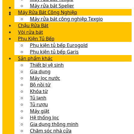
Máy rửa bát Spelier
Máy Rửa Bát Công Nghiệp
Máy rửa bát công nghiệp Texgio
Chậu Rửa Bát
Vòi rửa bát
Phụ Kiện Tủ Bếp
Phụ kiện tủ bếp Eurogold
Phụ kiện tủ bếp Garis
Sản phẩm khác
Thiết bị vệ sinh
Gia dụng
Máy lọc nước
Bộ nồi từ
Khóa từ
Tủ lạnh
Tủ rượu
Máy giặt
Hệ thống lọc
Gia dụng thông minh
Chăm sóc nhà cửa