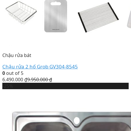
Chậu rửa bát
Chậu rửa 2 hố Grob GV304-8545
0
out of 5
6.490.000
₫
9.950.000
₫
-25%