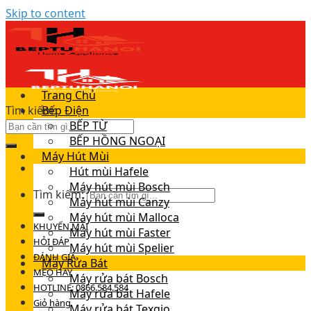
Skip to content
Trang Chủ
Tìm kiếm:
Bếp Điện
BẾP TỪ
BẾP HỒNG NGOẠI
Máy Hút Mùi
Hút mùi Hafele
Máy hút mùi Bosch
Tìm kiếm:
Máy hút mùi Canzy
Máy hút mùi Malloca
KHUYẾN MÃI
Máy hút mùi Faster
HỎI ĐÁP
Máy hút mùi Spelier
ĐÁNH GIÁ
Máy Rửa Bát
MẸO HAY
Máy rửa bát Bosch
HOTLINE: 0866.584.584
Máy rửa bát Hafele
Giỏ hàng
Máy rửa bát Texgio