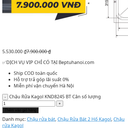
5.530.000
₫
7.900.000
₫
✅DỊCH VỤ VIP CHỈ CÓ TẠI Beptuhanoi.com
Ship COD toàn quốc
Hỗ trợ trả góp lãi suất 0%
Miễn phí vận chuyển Hà Nội
Chậu Rửa Kagol KND8245 BT Cân số lượng
Thêm vào giỏ hàng
Danh mục:
Chậu rửa bát
,
Chậu Rửa Bát 2 Hố Kagol
,
Chậu
rửa Kagol