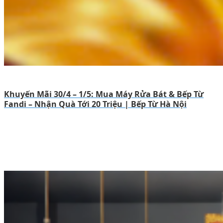
Khuyến Mãi 30/4 – 1/5: Mua Máy Rửa Bát & Bếp Từ
Fandi – Nhận Quà Tới 20 Triệu | Bếp Từ Hà Nội