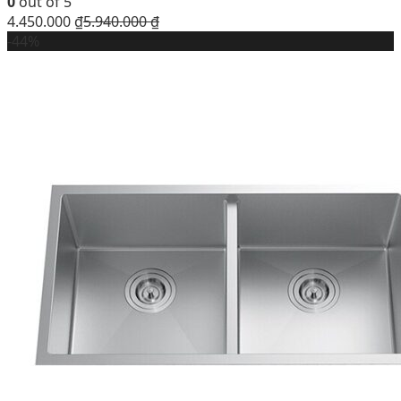
0
out of 5
4.450.000
₫
5.940.000
₫
-44%