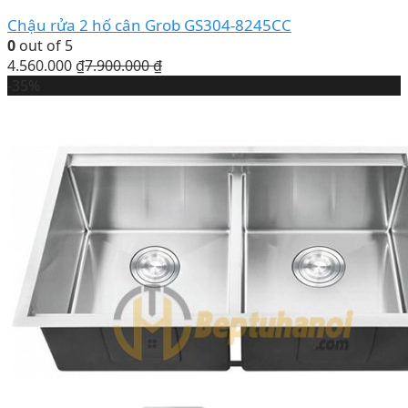
Chậu rửa 2 hố cân Grob GS304-8245CC
0
out of 5
4.560.000
₫
7.900.000
₫
-35%