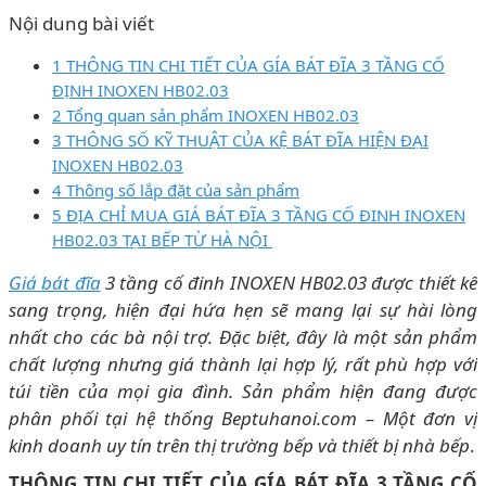
Nội dung bài viết
1 THÔNG TIN CHI TIẾT CỦA GÍA BÁT ĐĨA 3 TẦNG CỐ
ĐỊNH INOXEN HB02.03
2 Tổng quan sản phẩm INOXEN HB02.03
3 THÔNG SỐ KỸ THUẬT CỦA KỆ BÁT ĐĨA HIỆN ĐẠI
INOXEN HB02.03
4 Thông số lắp đặt của sản phẩm
5 ĐỊA CHỈ MUA GIÁ BÁT ĐĨA 3 TẦNG CỐ ĐINH INOXEN
HB02.03 TẠI BẾP TỪ HÀ NỘI
Giá bát đĩa
3 tầng cố đinh INOXEN HB02.03 được thiết kế
sang trọng, hiện đại hứa hẹn sẽ mang lại sự hài lòng
nhất cho các bà nội trợ. Đặc biệt, đây là một sản phẩm
chất lượng nhưng giá thành lại hợp lý, rất phù hợp với
túi tiền của mọi gia đình. Sản phẩm hiện đang được
phân phối tại hệ thống Beptuhanoi.com – Một đơn vị
kinh doanh uy tín trên thị trường bếp và thiết bị nhà bếp
.
THÔNG TIN CHI TIẾT CỦA GÍA BÁT ĐĨA 3 TẦNG CỐ