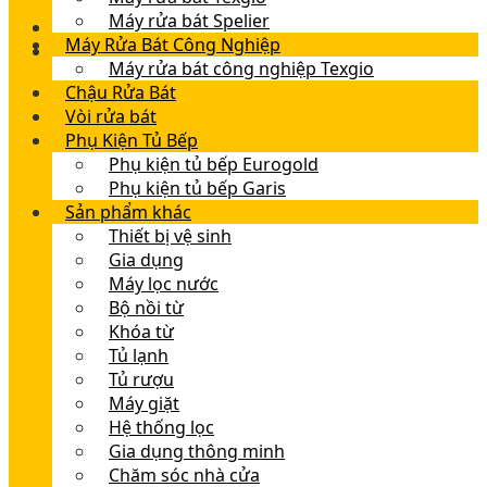
Máy rửa bát Spelier
Máy Rửa Bát Công Nghiệp
Máy rửa bát công nghiệp Texgio
Chậu Rửa Bát
Vòi rửa bát
Phụ Kiện Tủ Bếp
Phụ kiện tủ bếp Eurogold
Phụ kiện tủ bếp Garis
Sản phẩm khác
Thiết bị vệ sinh
Gia dụng
Máy lọc nước
Bộ nồi từ
Khóa từ
Tủ lạnh
Tủ rượu
Máy giặt
Hệ thống lọc
Gia dụng thông minh
Chăm sóc nhà cửa