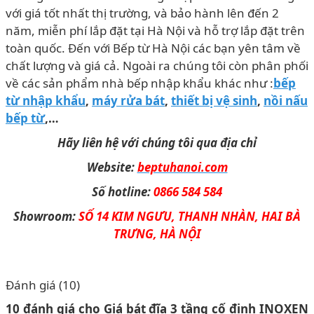
với giá tốt nhất thị trường, và bảo hành lên đến 2
năm, miễn phí lắp đặt tại Hà Nội và hỗ trợ lắp đặt trên
toàn quốc. Đến với Bếp từ Hà Nội các bạn yên tâm về
chất lượng và giá cả. Ngoài ra chúng tôi còn phân phối
về các sản phẩm nhà bếp nhập khẩu khác như :
bếp
từ nhập khẩu
,
máy rửa bát
,
thiết bị vệ sinh
,
nồi nấu
bếp từ
,…
Hãy liên hệ với chúng tôi qua địa chỉ
Website:
beptuhanoi.com
Số hotline:
0866 584 584
Showroom:
SỐ 14 KIM NGƯU, THANH NHÀN, HAI BÀ
TRƯNG, HÀ NỘI
Đánh giá (10)
10 đánh giá cho
Giá bát đĩa 3 tầng cố định INOXEN