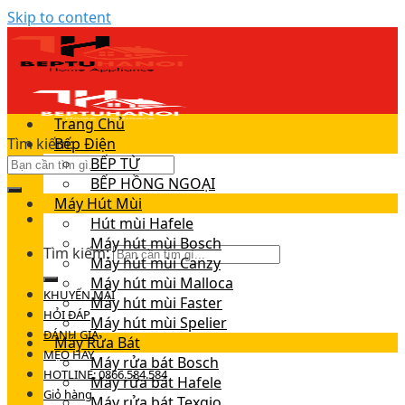
Skip to content
Trang Chủ
Tìm kiếm:
Bếp Điện
BẾP TỪ
BẾP HỒNG NGOẠI
Máy Hút Mùi
Hút mùi Hafele
Máy hút mùi Bosch
Tìm kiếm:
Máy hút mùi Canzy
Máy hút mùi Malloca
KHUYẾN MÃI
Máy hút mùi Faster
HỎI ĐÁP
Máy hút mùi Spelier
ĐÁNH GIÁ
Máy Rửa Bát
MẸO HAY
Máy rửa bát Bosch
HOTLINE: 0866.584.584
Máy rửa bát Hafele
Giỏ hàng
Máy rửa bát Texgio