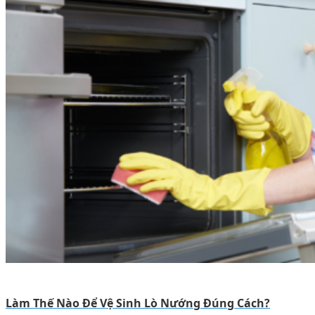
Làm Thế Nào Để Vệ Sinh Lò Nướng Đúng Cách?