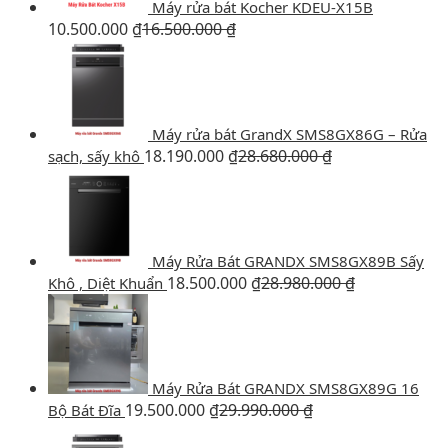
Máy rửa bát Kocher KDEU-X15B
10.500.000
₫
16.500.000
₫
Máy rửa bát GrandX SMS8GX86G – Rửa
18.190.000
₫
28.680.000
₫
sạch, sấy khô
Máy Rửa Bát GRANDX SMS8GX89B Sấy
18.500.000
₫
28.980.000
₫
Khô , Diệt Khuẩn
Máy Rửa Bát GRANDX SMS8GX89G 16
19.500.000
₫
29.990.000
₫
Bộ Bát Đĩa