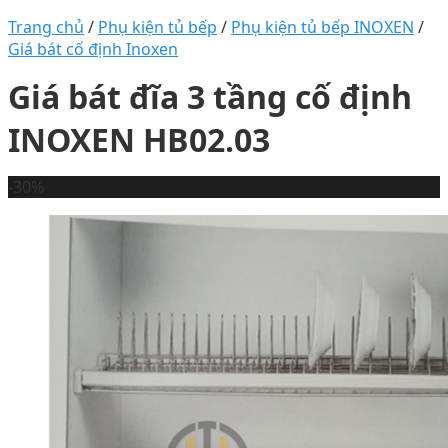
Trang chủ
/
Phụ kiện tủ bếp
/
Phụ kiện tủ bếp INOXEN
/
Giá bát cố định Inoxen
Giá bát đĩa 3 tầng cố định
INOXEN HB02.03
-30%