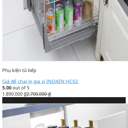
Phụ kiện tủ bếp
Giá để chai lọ gia vị INOXEN HC02
5.00
out of 5
1.890.000
₫
2.700.000
₫
-30%