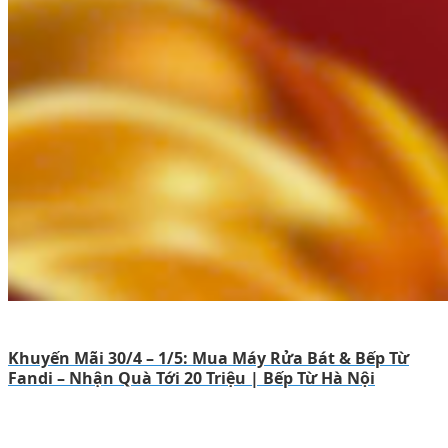
Khuyến Mãi 30/4 – 1/5: Mua Máy Rửa Bát & Bếp Từ
Fandi – Nhận Quà Tới 20 Triệu | Bếp Từ Hà Nội