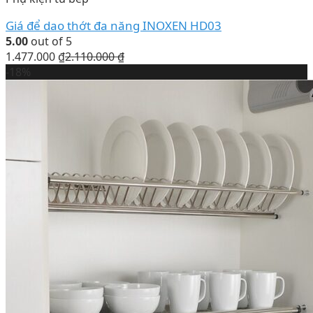
Giá để dao thớt đa năng INOXEN HD03
5.00
out of 5
1.477.000
₫
2.110.000
₫
-18%