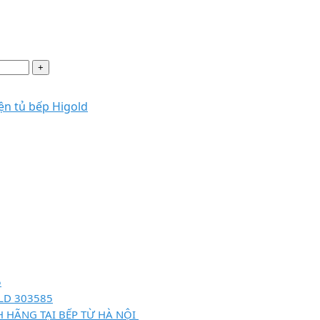
ện tủ bếp Higold
5
LD 303585
H HÃNG TẠI BẾP TỪ HÀ NỘI