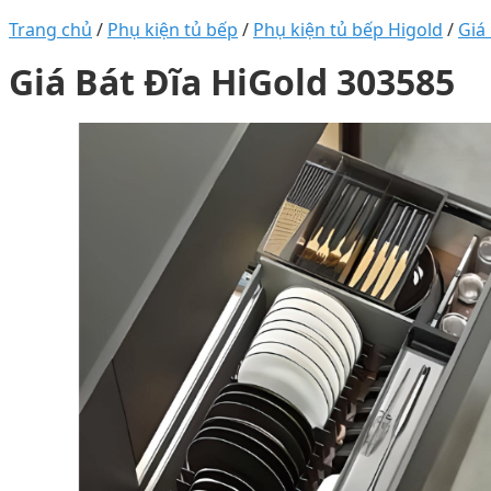
Trang chủ
/
Phụ kiện tủ bếp
/
Phụ kiện tủ bếp Higold
/
Giá
Giá Bát Đĩa HiGold 303585