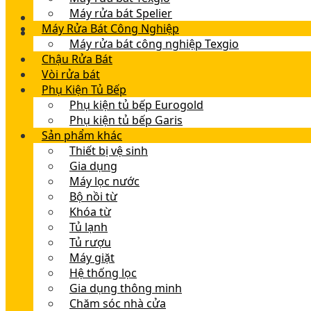
Máy rửa bát Spelier
Máy Rửa Bát Công Nghiệp
Máy rửa bát công nghiệp Texgio
Chậu Rửa Bát
Vòi rửa bát
Phụ Kiện Tủ Bếp
Phụ kiện tủ bếp Eurogold
Phụ kiện tủ bếp Garis
Sản phẩm khác
Thiết bị vệ sinh
Gia dụng
Máy lọc nước
Bộ nồi từ
Khóa từ
Tủ lạnh
Tủ rượu
Máy giặt
Hệ thống lọc
Gia dụng thông minh
Chăm sóc nhà cửa