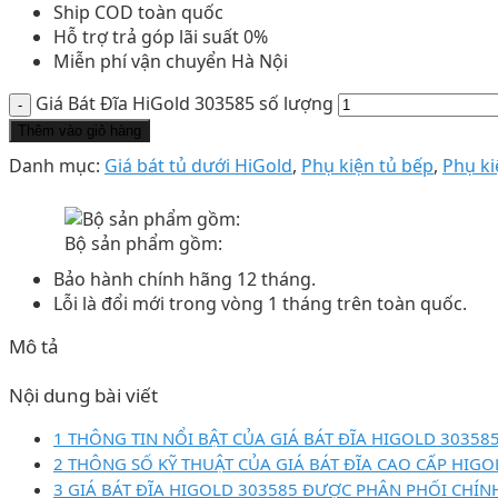
Ship COD toàn quốc
Hỗ trợ trả góp lãi suất 0%
Miễn phí vận chuyển Hà Nội
Giá Bát Đĩa HiGold 303585 số lượng
Thêm vào giỏ hàng
Danh mục:
Giá bát tủ dưới HiGold
,
Phụ kiện tủ bếp
,
Phụ ki
Bộ sản phẩm gồm:
Bảo hành chính hãng 12 tháng.
Lỗi là đổi mới trong vòng 1 tháng trên toàn quốc.
Mô tả
Nội dung bài viết
1 THÔNG TIN NỔI BẬT CỦA GIÁ BÁT ĐĨA HIGOLD 30358
2 THÔNG SỐ KỸ THUẬT CỦA GIÁ BÁT ĐĨA CAO CẤP HIGO
3 GIÁ BÁT ĐĨA HIGOLD 303585 ĐƯỢC PHÂN PHỐI CHÍN