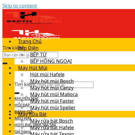
Skip to content
Trang Chủ
Tìm kiếm:
Bếp Điện
BẾP TỪ
BẾP HỒNG NGOẠI
Máy Hút Mùi
Hút mùi Hafele
Máy hút mùi Bosch
Tìm kiếm:
Máy hút mùi Canzy
Máy hút mùi Malloca
KHUYẾN MÃI
Máy hút mùi Faster
HỎI ĐÁP
Máy hút mùi Spelier
ĐÁNH GIÁ
Máy Rửa Bát
MẸO HAY
Máy rửa bát Bosch
HOTLINE: 0866.584.584
Máy rửa bát Hafele
Giỏ hàng
Máy rửa bát Texgio