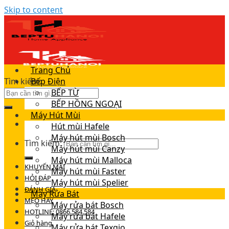
Skip to content
Trang Chủ
Tìm kiếm:
Bếp Điện
BẾP TỪ
BẾP HỒNG NGOẠI
Máy Hút Mùi
Hút mùi Hafele
Máy hút mùi Bosch
Tìm kiếm:
Máy hút mùi Canzy
Máy hút mùi Malloca
KHUYẾN MÃI
Máy hút mùi Faster
HỎI ĐÁP
Máy hút mùi Spelier
ĐÁNH GIÁ
Máy Rửa Bát
MẸO HAY
Máy rửa bát Bosch
HOTLINE: 0866.584.584
Máy rửa bát Hafele
Giỏ hàng
Máy rửa bát Texgio