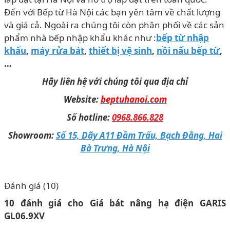
Đến với Bếp từ Hà Nội các bạn yên tâm về chất lượng
và giá cả. Ngoài ra chúng tôi còn phân phối về các sản
phẩm nhà bếp nhập khẩu khác như :
bếp từ nhập
khẩu
,
máy rửa bát
,
thiết bị vệ sinh
,
nồi nấu bếp từ
,
…
Hãy liên hệ với chúng tôi qua địa chỉ
Website:
beptuhanoi.com
Số hotline:
0968.866.828
Showroom:
Số 15, Dãy A11 Đầm Trấu, Bạch Đằng, Hai
Bà Trưng, Hà Nội
Đánh giá (10)
10 đánh giá cho
Giá bát nâng hạ điện GARIS
GL06.9XV