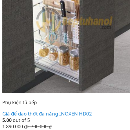
Phụ kiện tủ bếp
Giá để dao thớt đa năng INOXEN HD02
5.00
out of 5
1.890.000
₫
2.700.000
₫