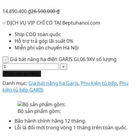
14.890.400
₫
26.590.000
₫
✅DỊCH VỤ VIP CHỈ CÓ TẠI Beptuhanoi.com
Ship COD toàn quốc
Hỗ trợ trả góp lãi suất 0%
Miễn phí vận chuyển Hà Nội
Giá bát nâng hạ điện GARIS GL06.9XV số lượng
Thêm vào giỏ hàng
Danh mục:
Giá bát nâng hạ Garis
,
Phụ kiện tủ bếp
,
Phụ
kiện tủ bếp GARIS
Bộ sản phẩm gồm:
Bảo hành chính hãng 12 tháng.
Lỗi là đổi mới trong vòng 1 tháng trên toàn quốc.