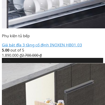
Phụ kiện tủ bếp
Giá bát đĩa 3 tầng cố định INOXEN HB01.03
5.00
out of 5
1.890.000
₫
2.700.000
₫
-30%