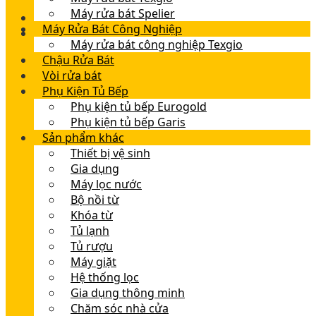
Máy rửa bát Spelier
Máy Rửa Bát Công Nghiệp
Máy rửa bát công nghiệp Texgio
Chậu Rửa Bát
Vòi rửa bát
Phụ Kiện Tủ Bếp
Phụ kiện tủ bếp Eurogold
Phụ kiện tủ bếp Garis
Sản phẩm khác
Thiết bị vệ sinh
Gia dụng
Máy lọc nước
Bộ nồi từ
Khóa từ
Tủ lạnh
Tủ rượu
Máy giặt
Hệ thống lọc
Gia dụng thông minh
Chăm sóc nhà cửa