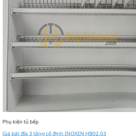
Phụ kiện tủ bếp
Giá bát đĩa 3 tầng cố định INOXEN HB02.03