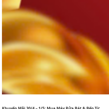
Khuyến Mãi 30/4 – 1/5: Mua Máy Rửa Bát & Bếp Từ