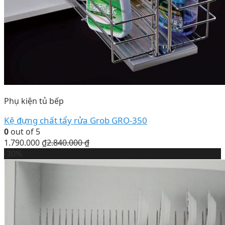
Phụ kiện tủ bếp
Kệ đựng chất tẩy rửa Grob GRO-350
0
out of 5
1.790.000
₫
2.840.000
₫
-30%