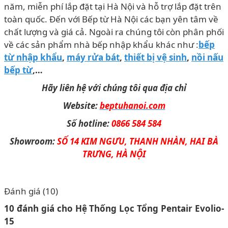
năm, miễn phí lắp đặt tại Hà Nội và hỗ trợ lắp đặt trên
toàn quốc. Đến với Bếp từ Hà Nội các bạn yên tâm về
chất lượng và giá cả. Ngoài ra chúng tôi còn phân phối
về các sản phẩm nhà bếp nhập khẩu khác như :
bếp
từ nhập khẩu
,
máy rửa bát
,
thiết bị vệ sinh
,
nồi nấu
bếp từ
,…
Hãy liên hệ với chúng tôi qua địa chỉ
Website:
beptuhanoi.com
Số hotline:
0866 584 584
Showroom:
SỐ 14 KIM NGƯU, THANH NHÀN, HAI BÀ
TRƯNG, HÀ NỘI
Đánh giá (10)
10 đánh giá cho
Hệ Thống Lọc Tổng Pentair Evolio-
15