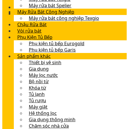
Máy rửa bát Spelier
Máy Rửa Bát Công Nghiệp
Máy rửa bát công nghiệp Texgio
Chậu Rửa Bát
Vòi rửa bát
Phụ Kiện Tủ Bếp
Phụ kiện tủ bếp Eurogold
Phụ kiện tủ bếp Garis
Sản phẩm khác
Thiết bị vệ sinh
Gia dụng
Máy lọc nước
Bộ nồi từ
Khóa từ
Tủ lạnh
Tủ rượu
Máy giặt
Hệ thống lọc
Gia dụng thông minh
Chăm sóc nhà cửa