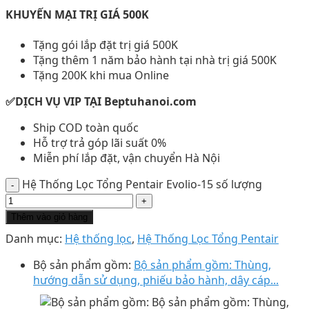
KHUYẾN MẠI TRỊ GIÁ 500K
Tặng gói lắp đặt trị giá 500K
Tặng thêm 1 năm bảo hành tại nhà trị giá 500K
Tặng 200K khi mua Online
✅DỊCH VỤ VIP TẠI Beptuhanoi.com
Ship COD toàn quốc
Hỗ trợ trả góp lãi suất 0%
Miễn phí lắp đặt, vận chuyển Hà Nội
Hệ Thống Lọc Tổng Pentair Evolio-15 số lượng
Thêm vào giỏ hàng
Danh mục:
Hệ thống lọc
,
Hệ Thống Lọc Tổng Pentair
Bộ sản phẩm gồm:
Bộ sản phẩm gồm: Thùng,
hướng dẫn sử dụng, phiếu bảo hành, dây cáp...