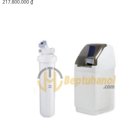
217.800.000
₫