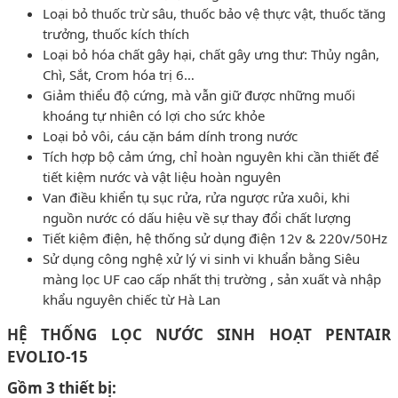
Loại bỏ thuốc trừ sâu, thuốc bảo vệ thực vật, thuốc tăng
trưởng, thuốc kích thích
Loại bỏ hóa chất gây hại, chất gây ưng thư: Thủy ngân,
Chì, Sắt, Crom hóa trị 6…
Giảm thiểu độ cứng, mà vẫn giữ được những muối
khoáng tự nhiên có lợi cho sức khỏe
Loại bỏ vôi, cáu cặn bám dính trong nước
Tích hợp bộ cảm ứng, chỉ hoàn nguyên khi cần thiết để
tiết kiệm nước và vật liệu hoàn nguyên
Van điều khiển tụ sục rửa, rửa ngược rửa xuôi, khi
nguồn nước có dấu hiệu về sự thay đổi chất lượng
Tiết kiệm điện, hệ thống sử dụng điện 12v & 220v/50Hz
Sử dụng công nghệ xử lý vi sinh vi khuẩn bằng Siêu
màng lọc UF cao cấp nhất thị trường , sản xuất và nhập
khẩu nguyên chiếc từ Hà Lan
HỆ THỐNG LỌC NƯỚC SINH HOẠT PENTAIR
EVOLIO-15
Gồm 3 thiết bị: