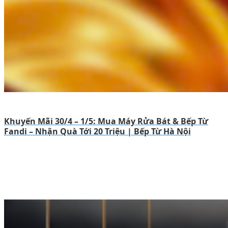
Khuyến Mãi 30/4 – 1/5: Mua Máy Rửa Bát & Bếp Từ
Fandi – Nhận Quà Tới 20 Triệu | Bếp Từ Hà Nội