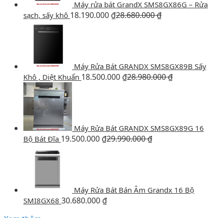
Máy rửa bát GrandX SMS8GX86G – Rửa
18.190.000
₫
28.680.000
₫
sạch, sấy khô
Máy Rửa Bát GRANDX SMS8GX89B Sấy
18.500.000
₫
28.980.000
₫
Khô , Diệt Khuẩn
Máy Rửa Bát GRANDX SMS8GX89G 16
19.500.000
₫
29.990.000
₫
Bộ Bát Đĩa
Máy Rửa Bát Bán Âm Grandx 16 Bộ
30.680.000
₫
SMI8GX68