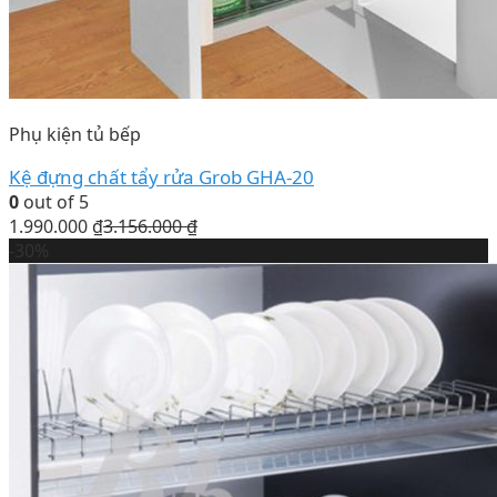
Phụ kiện tủ bếp
Kệ đựng chất tẩy rửa Grob GHA-20
0
out of 5
1.990.000
₫
3.156.000
₫
-30%