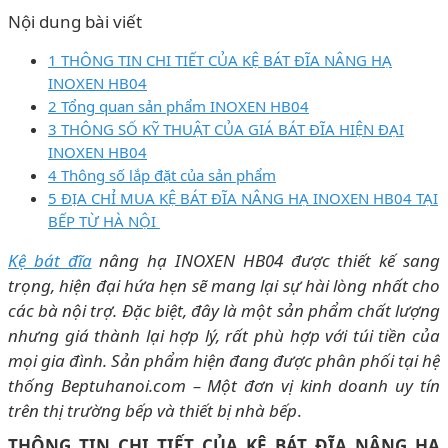
Nội dung bài viết
1 THÔNG TIN CHI TIẾT CỦA KỆ BÁT ĐĨA NÂNG HẠ
INOXEN HB04
2 Tổng quan sản phẩm INOXEN HB04
3 THÔNG SỐ KỸ THUẬT CỦA GIÁ BÁT ĐĨA HIỆN ĐẠI
INOXEN HB04
4 Thông số lắp đặt của sản phẩm
5 ĐỊA CHỈ MUA KỆ BÁT ĐĨA NÂNG HẠ INOXEN HB04 TẠI
BẾP TỪ HÀ NỘI
Kệ bát đĩa
nâng hạ INOXEN HB04 được thiết kế sang
trọng, hiện đại hứa hẹn sẽ mang lại sự hài lòng nhất cho
các bà nội trợ. Đặc biệt, đây là một sản phẩm chất lượng
nhưng giá thành lại hợp lý, rất phù hợp với túi tiền của
mọi gia đình. Sản phẩm hiện đang được phân phối tại hệ
thống Beptuhanoi.com – Một đơn vị kinh doanh uy tín
trên thị trường bếp và thiết bị nhà bếp
.
THÔNG TIN CHI TIẾT CỦA KỆ BÁT ĐĨA NÂNG HẠ