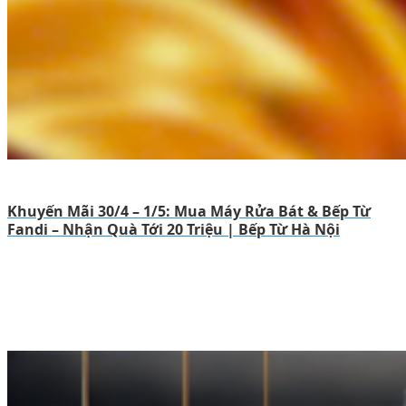
Khuyến Mãi 30/4 – 1/5: Mua Máy Rửa Bát & Bếp Từ
Fandi – Nhận Quà Tới 20 Triệu | Bếp Từ Hà Nội