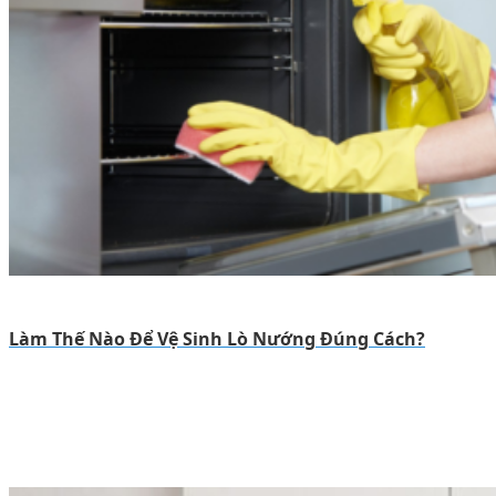
Làm Thế Nào Để Vệ Sinh Lò Nướng Đúng Cách?