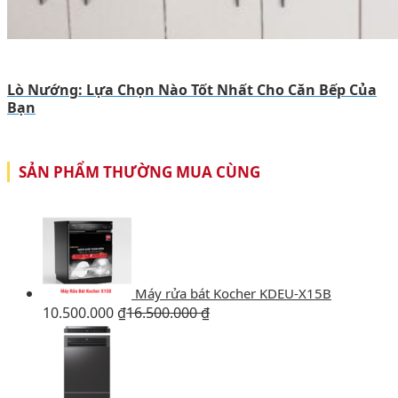
Lò Nướng: Lựa Chọn Nào Tốt Nhất Cho Căn Bếp Của
Bạn
SẢN PHẨM THƯỜNG MUA CÙNG
Máy rửa bát Kocher KDEU-X15B
10.500.000
₫
16.500.000
₫