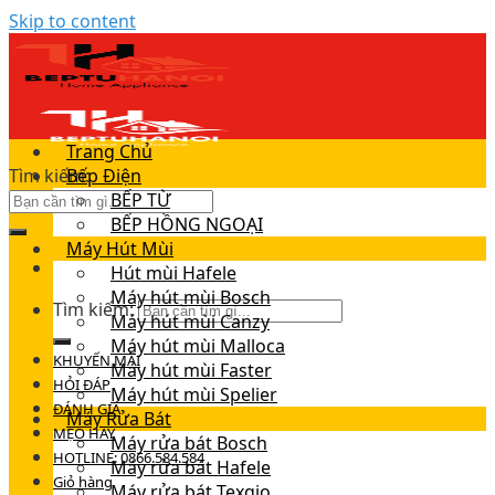
Skip to content
Trang Chủ
Tìm kiếm:
Bếp Điện
BẾP TỪ
BẾP HỒNG NGOẠI
Máy Hút Mùi
Hút mùi Hafele
Máy hút mùi Bosch
Tìm kiếm:
Máy hút mùi Canzy
Máy hút mùi Malloca
KHUYẾN MÃI
Máy hút mùi Faster
HỎI ĐÁP
Máy hút mùi Spelier
ĐÁNH GIÁ
Máy Rửa Bát
MẸO HAY
Máy rửa bát Bosch
HOTLINE: 0866.584.584
Máy rửa bát Hafele
Giỏ hàng
Máy rửa bát Texgio