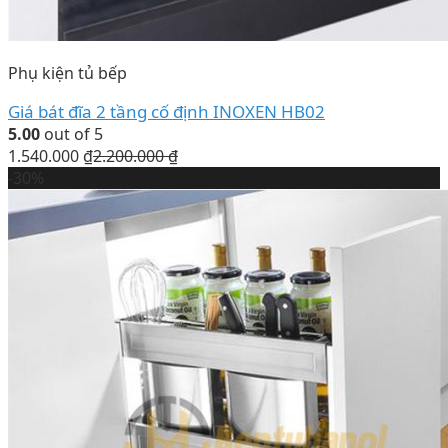
Phụ kiện tủ bếp
Giá bát đĩa 2 tầng cố định INOXEN HB02
5.00
out of 5
1.540.000
₫
2.200.000
₫
-30%