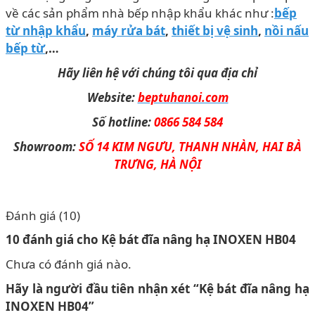
về các sản phẩm nhà bếp nhập khẩu khác như :
bếp
từ nhập khẩu
,
máy rửa bát
,
thiết bị vệ sinh
,
nồi nấu
bếp từ
,…
Hãy liên hệ với chúng tôi qua địa chỉ
Website:
beptuhanoi.com
Số hotline:
0866 584 584
Showroom:
SỐ 14 KIM NGƯU, THANH NHÀN, HAI BÀ
TRƯNG, HÀ NỘI
Đánh giá (10)
10 đánh giá cho
Kệ bát đĩa nâng hạ INOXEN HB04
Chưa có đánh giá nào.
Hãy là người đầu tiên nhận xét “Kệ bát đĩa nâng hạ
INOXEN HB04”