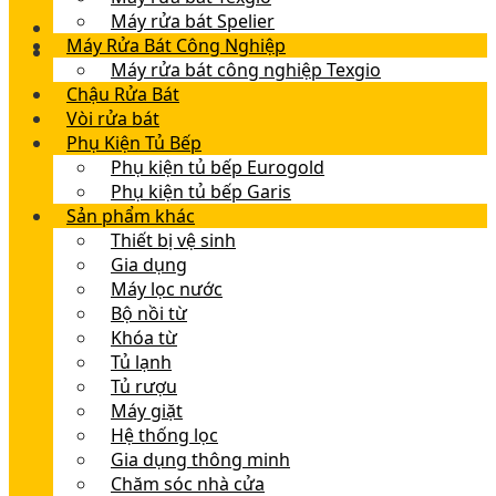
Máy rửa bát Spelier
Máy Rửa Bát Công Nghiệp
Máy rửa bát công nghiệp Texgio
Chậu Rửa Bát
Vòi rửa bát
Phụ Kiện Tủ Bếp
Phụ kiện tủ bếp Eurogold
Phụ kiện tủ bếp Garis
Sản phẩm khác
Thiết bị vệ sinh
Gia dụng
Máy lọc nước
Bộ nồi từ
Khóa từ
Tủ lạnh
Tủ rượu
Máy giặt
Hệ thống lọc
Gia dụng thông minh
Chăm sóc nhà cửa