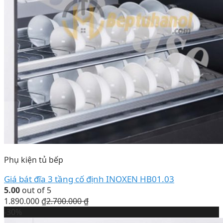
Phụ kiện tủ bếp
Giá bát đĩa 3 tầng cố định INOXEN HB01.03
5.00
out of 5
1.890.000
₫
2.700.000
₫
-30%