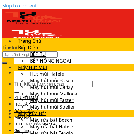
Skip to content
Trang Chủ
Tìm kiếm:
Bếp Điện
BẾP TỪ
BẾP HỒNG NGOẠI
Máy Hút Mùi
Hút mùi Hafele
Máy hút mùi Bosch
Tìm kiếm:
Máy hút mùi Canzy
Máy hút mùi Malloca
KHUYẾN MÃI
Máy hút mùi Faster
HỎI ĐÁP
Máy hút mùi Spelier
ĐÁNH GIÁ
Máy Rửa Bát
MẸO HAY
Máy rửa bát Bosch
HOTLINE: 0866.584.584
Máy rửa bát Hafele
Giỏ hàng
Máy rửa bát Texgio