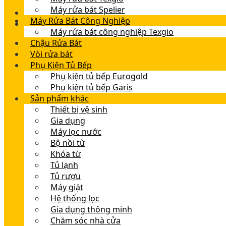
Máy rửa bát Spelier
Máy Rửa Bát Công Nghiệp
Máy rửa bát công nghiệp Texgio
Chậu Rửa Bát
Vòi rửa bát
Phụ Kiện Tủ Bếp
Phụ kiện tủ bếp Eurogold
Phụ kiện tủ bếp Garis
Sản phẩm khác
Thiết bị vệ sinh
Gia dụng
Máy lọc nước
Bộ nồi từ
Khóa từ
Tủ lạnh
Tủ rượu
Máy giặt
Hệ thống lọc
Gia dụng thông minh
Chăm sóc nhà cửa