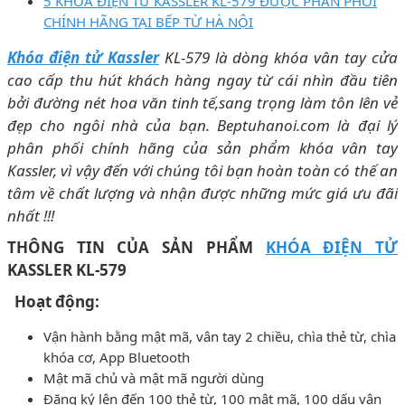
5 KHÓA ĐIỆN TỬ KASSLER KL-579 ĐƯỢC PHÂN PHỐI
CHÍNH HÃNG TẠI BẾP TỪ HÀ NỘI
Khóa điện tử Kassler
KL-579 là dòng khóa vân tay cửa
cao cấp thu hút khách hàng ngay từ cái nhìn đầu tiên
bởi đường nét hoa văn tinh tế,sang trọng làm tôn lên vẻ
đẹp cho ngôi nhà của bạn. Beptuhanoi.com là đại lý
phân phối chính hãng của sản phẩm khóa vân tay
Kassler, vì vậy đến với chúng tôi bạn hoàn toàn có thế an
tâm về chất lượng và nhận được những mức giá ưu đãi
nhất !!!
THÔNG TIN CỦA SẢN PHẨM
KHÓA ĐIỆN TỬ
KASSLER KL-579
Hoạt động:
Vận hành bằng mật mã, vân tay 2 chiều, chìa thẻ từ, chìa
khóa cơ, App Bluetooth
Mật mã chủ và mật mã người dùng
Đăng ký lên đến 100 thẻ từ, 100 mật mã, 100 dấu vân