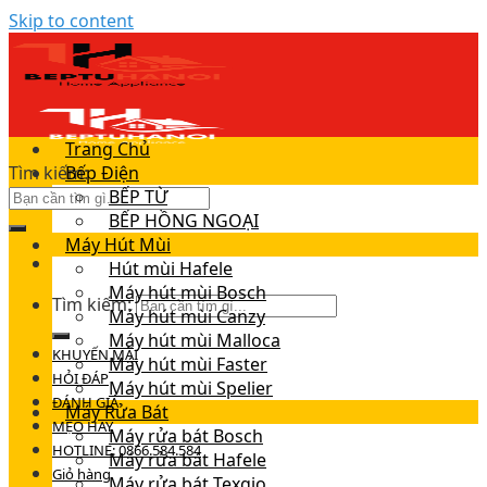
Skip to content
Trang Chủ
Tìm kiếm:
Bếp Điện
BẾP TỪ
BẾP HỒNG NGOẠI
Máy Hút Mùi
Hút mùi Hafele
Máy hút mùi Bosch
Tìm kiếm:
Máy hút mùi Canzy
Máy hút mùi Malloca
KHUYẾN MÃI
Máy hút mùi Faster
HỎI ĐÁP
Máy hút mùi Spelier
ĐÁNH GIÁ
Máy Rửa Bát
MẸO HAY
Máy rửa bát Bosch
HOTLINE: 0866.584.584
Máy rửa bát Hafele
Giỏ hàng
Máy rửa bát Texgio