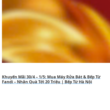
Khuyến Mãi 30/4 – 1/5: Mua Máy Rửa Bát & Bếp Từ
Fandi – Nhận Quà Tới 20 Triệu | Bếp Từ Hà Nội