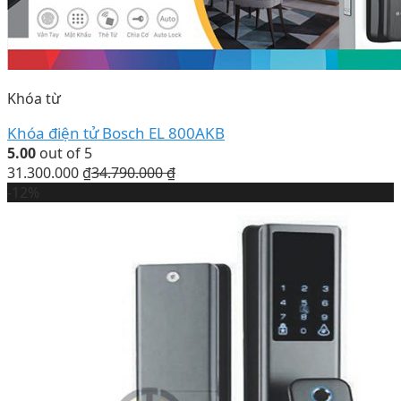
Khóa từ
Khóa điện tử Bosch EL 800AKB
5.00
out of 5
31.300.000
₫
34.790.000
₫
-12%