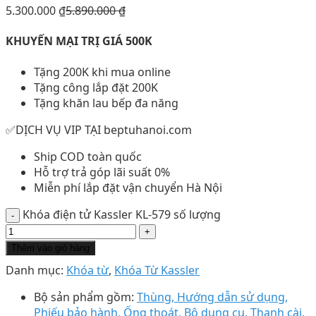
5.300.000
₫
5.890.000
₫
KHUYẾN MẠI TRỊ GIÁ 500K
Tặng 200K khi mua online
Tặng công lắp đặt 200K
Tặng khăn lau bếp đa năng
✅DỊCH VỤ VIP TẠI beptuhanoi.com
Ship COD toàn quốc
Hỗ trợ trả góp lãi suất 0%
Miễn phí lắp đặt vận chuyển Hà Nội
Khóa điện tử Kassler KL-579 số lượng
Thêm vào giỏ hàng
Danh mục:
Khóa từ
,
Khóa Từ Kassler
Bộ sản phẩm gồm:
Thùng, Hướng dẫn sử dụng,
Phiếu bảo hành, Ống thoát, Bộ dụng cụ, Thanh cài,