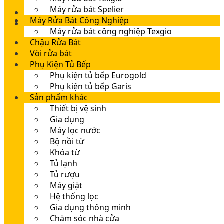
Máy rửa bát Spelier
Máy Rửa Bát Công Nghiệp
Máy rửa bát công nghiệp Texgio
Chậu Rửa Bát
Vòi rửa bát
Phụ Kiện Tủ Bếp
Phụ kiện tủ bếp Eurogold
Phụ kiện tủ bếp Garis
Sản phẩm khác
Thiết bị vệ sinh
Gia dụng
Máy lọc nước
Bộ nồi từ
Khóa từ
Tủ lạnh
Tủ rượu
Máy giặt
Hệ thống lọc
Gia dụng thông minh
Chăm sóc nhà cửa