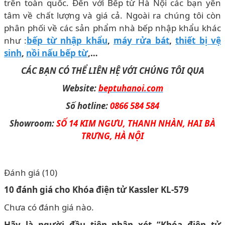
trên toàn quốc. Đến với Bếp từ Hà Nội các bạn yên
tâm về chất lượng và giá cả. Ngoài ra chúng tôi còn
phân phối về các sản phẩm nhà bếp nhập khẩu khác
như :
bếp từ nhập khẩu
,
máy rửa bát
,
thiết bị vệ
sinh
,
nồi nấu bếp từ
,…
CÁC BẠN CÓ THỂ LIÊN HỆ VỚI CHÚNG TÔI QUA
Website:
beptuhanoi.com
Số hotline:
0866 584 584
Showroom:
SỐ 14 KIM NGƯU, THANH NHÀN, HAI BÀ
TRƯNG, HÀ NỘI
Đánh giá (10)
10 đánh giá cho
Khóa điện tử Kassler KL-579
Chưa có đánh giá nào.
Hãy là người đầu tiên nhận xét “Khóa điện tử