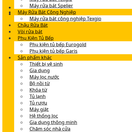
Máy rửa bát Spelier
Máy Rửa Bát Công Nghiệp
Máy rửa bát công nghiệp Texgio
Chậu Rửa Bát
Vòi rửa bát
Phụ Kiện Tủ Bếp
Phụ kiện tủ bếp Eurogold
Phụ kiện tủ bếp Garis
Sản phẩm khác
Thiết bị vệ sinh
Gia dụng
Máy lọc nước
Bộ nồi từ
Khóa từ
Tủ lạnh
Tủ rượu
Máy giặt
Hệ thống lọc
Gia dụng thông minh
Chăm sóc nhà cửa