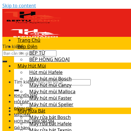
Skip to content
Trang Chủ
Tìm kiếm:
Bếp Điện
BẾP TỪ
BẾP HỒNG NGOẠI
Máy Hút Mùi
Hút mùi Hafele
Máy hút mùi Bosch
Tìm kiếm:
Máy hút mùi Canzy
Máy hút mùi Malloca
KHUYẾN MÃI
Máy hút mùi Faster
HỎI ĐÁP
Máy hút mùi Spelier
ĐÁNH GIÁ
Máy Rửa Bát
MẸO HAY
Máy rửa bát Bosch
HOTLINE: 0866.584.584
Máy rửa bát Hafele
Giỏ hàng
Máy rửa bát Texgio