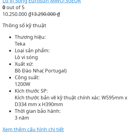
Lò Vi Sóng Eurosun MWO-30EUR
0
out of 5
10.250.000
₫
13.290.000
₫
Thông số kỹ thuật
Thương hiệu:
Teka
Loại sản phẩm:
Lò vi sóng
Xuất xứ:
Bồ Đào Nha( Portugal)
Công suất:
1200W
Kích thước SP:
Kích thước bản vẽ kỹ thuật chính xác: W595mm x
D334 mm x H390mm
Thời gian bảo hành:
3 năm
Xem thêm cấu hình chi tiết