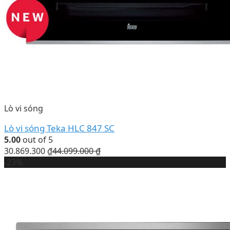
Lò vi sóng
Lò vi sóng Teka HLC 847 SC
5.00
out of 5
30.869.300
₫
44.099.000
₫
-23%