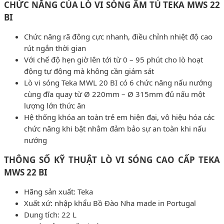
CHỨC NĂNG CỦA LÒ VI SÓNG ÂM TỦ TEKA MWS 22
BI
Chức năng rã đông cực nhanh, điều chỉnh nhiệt độ cao
rút ngắn thời gian
Với chế độ hẹn giờ lên tới từ 0 – 95 phút cho lò hoạt
động tự động mà không cần giám sát
Lò vi sóng Teka MWL 20 BI có 6 chức năng nấu nướng
cùng đĩa quay từ Ø 220mm – Ø 315mm đủ nấu một
lượng lớn thức ăn
Hệ thống khóa an toàn trẻ em hiện đại, vô hiệu hóa các
chức năng khi bật nhằm đảm bảo sự an toàn khi nấu
nướng
THÔNG SỐ KỸ THUẬT LÒ VI SÓNG CAO CẤP TEKA
MWS 22 BI
Hãng sản xuất: Teka
Xuất xứ: nhập khẩu Bồ Đào Nha made in Portugal
Dung tích: 22 L