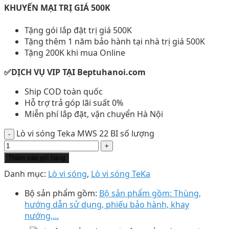
KHUYẾN MẠI TRỊ GIÁ 500K
Tặng gói lắp đặt trị giá 500K
Tặng thêm 1 năm bảo hành tại nhà trị giá 500K
Tặng 200K khi mua Online
✅DỊCH VỤ VIP TẠI Beptuhanoi.com
Ship COD toàn quốc
Hỗ trợ trả góp lãi suất 0%
Miễn phí lắp đặt, vận chuyển Hà Nội
Lò vi sóng Teka MWS 22 BI số lượng
Thêm vào giỏ hàng
Danh mục:
Lò vi sóng
,
Lò vi sóng TeKa
Bộ sản phẩm gồm:
Bộ sản phẩm gồm: Thùng,
hướng dẫn sử dụng, phiếu bảo hành, khay
nướng,...