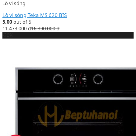
Lò vi sóng
Lò vi sóng Teka MS 620 BIS
5.00
out of 5
11.473.000
₫
16.390.000
₫
-30%