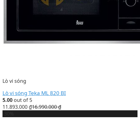
Lò vi sóng
Lò vi sóng Teka ML 820 BI
5.00
out of 5
11.893.000
₫
16.990.000
₫
-30%