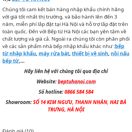
Chúng tôi cam kết bán hàng nhập khẩu chính hãng
với giá tốt nhất thị trường, và bảo hành lên đến 3
năm, miễn phí lắp đặt tại Hà Nội và hỗ trợ lắp đặt trên
toàn quốc. Đến với Bếp từ Hà Nội các bạn yên tâm về
chất lượng và giá cả. Ngoài ra chúng tôi còn phân phối
về các sản phẩm nhà bếp nhập khẩu khác như :
bếp
từ nhập khẩu
,
máy rửa bát
,
thiết bị vệ sinh
,
nồi nấu
bếp từ
,…
Hãy liên hệ với chúng tôi qua địa chỉ
Website:
beptuhanoi.com
Số hotline:
0866 584 584
Showroom:
SỐ 14 KIM NGƯU, THANH NHÀN, HAI BÀ
TRƯNG, HÀ NỘI
Đánh giá (10)