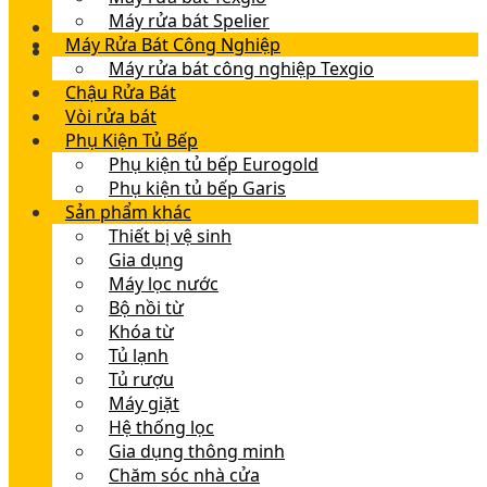
Máy rửa bát Spelier
Máy Rửa Bát Công Nghiệp
Máy rửa bát công nghiệp Texgio
Chậu Rửa Bát
Vòi rửa bát
Phụ Kiện Tủ Bếp
Phụ kiện tủ bếp Eurogold
Phụ kiện tủ bếp Garis
Sản phẩm khác
Thiết bị vệ sinh
Gia dụng
Máy lọc nước
Bộ nồi từ
Khóa từ
Tủ lạnh
Tủ rượu
Máy giặt
Hệ thống lọc
Gia dụng thông minh
Chăm sóc nhà cửa