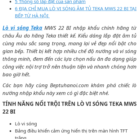
5 Thông số lắp đặt của sản phẩm
6 ĐỊA CHỈ MUA LÒ VI SÓNG ÂM TỦ TEKA MWS 22 BI TẠI
BẾP TỪ HÀ NỘI
Lò vi sóng Teka
MWS 22 BI nhập khẩu chính hãng từ
châu Âu do hãng Teka thiết kế. Kiểu dáng lắp đặt âm tủ
cùng màu sắc sang trọng, mang lại vẻ đẹp nổi bật cho
gian bếp. Thiết bị kết hợp nhiều chế độ nướng và vi sóng
thông minh, đem đến các lựa chọn nấu ăn đa dạng giúp
công việc nội trợ trở nên thuận tiện và nhanh chóng hơn
bao giờ hết.
Các bạn hãy cùng Beptuhanoi.com khám phá chiếc lò
nướng nhập khẩu này xem có gì đặc biệt nhé.
TÍNH NĂNG NỔI TRỘI TRÊN LÒ VI SÓNG TEKA MWS
22 BI
Lò vi sóng
Bảng điều khiển cảm ứng hiển thị trên màn hình TFT
trắng