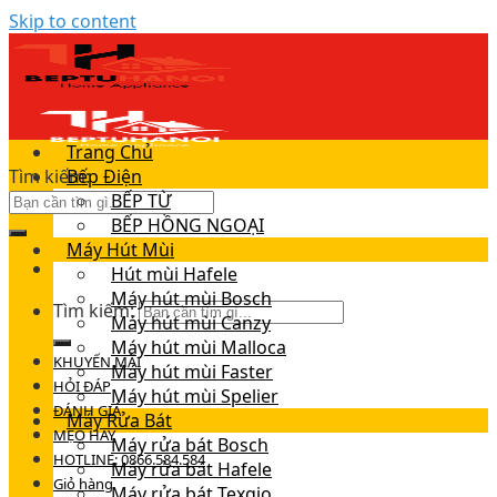
Skip to content
Trang Chủ
Tìm kiếm:
Bếp Điện
BẾP TỪ
BẾP HỒNG NGOẠI
Máy Hút Mùi
Hút mùi Hafele
Máy hút mùi Bosch
Tìm kiếm:
Máy hút mùi Canzy
Máy hút mùi Malloca
KHUYẾN MÃI
Máy hút mùi Faster
HỎI ĐÁP
Máy hút mùi Spelier
ĐÁNH GIÁ
Máy Rửa Bát
MẸO HAY
Máy rửa bát Bosch
HOTLINE: 0866.584.584
Máy rửa bát Hafele
Giỏ hàng
Máy rửa bát Texgio