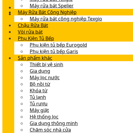
Máy rửa bát Spelier
Máy Rửa Bát Công Nghiệp
Máy rửa bát công nghiệp Texgio
Chậu Rửa Bát
Vòi rửa bát
Phụ Kiện Tủ Bếp
Phụ kiện tủ bếp Eurogold
Phụ kiện tủ bếp Garis
Sản phẩm khác
Thiết bị vệ sinh
Gia dụng
Máy lọc nước
Bộ nồi từ
Khóa từ
Tủ lạnh
Tủ rượu
Máy giặt
Hệ thống lọc
Gia dụng thông minh
Chăm sóc nhà cửa