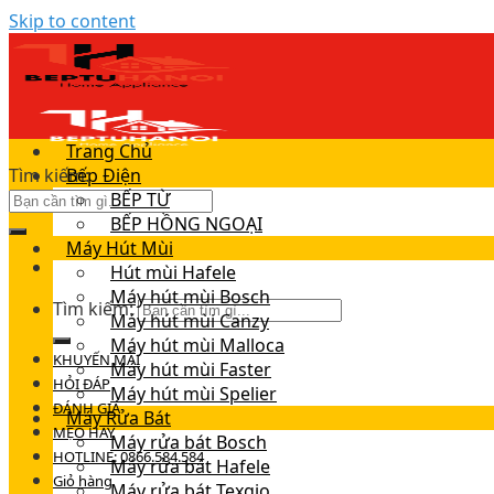
Skip to content
Trang Chủ
Tìm kiếm:
Bếp Điện
BẾP TỪ
BẾP HỒNG NGOẠI
Máy Hút Mùi
Hút mùi Hafele
Máy hút mùi Bosch
Tìm kiếm:
Máy hút mùi Canzy
Máy hút mùi Malloca
KHUYẾN MÃI
Máy hút mùi Faster
HỎI ĐÁP
Máy hút mùi Spelier
ĐÁNH GIÁ
Máy Rửa Bát
MẸO HAY
Máy rửa bát Bosch
HOTLINE: 0866.584.584
Máy rửa bát Hafele
Giỏ hàng
Máy rửa bát Texgio