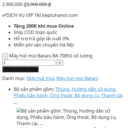
2.900.000
₫
3.900.000
₫
✅
DỊCH VỤ VIP TẠI beptuhanoi.com
Tặng 200K khi mua Online
Ship COD toàn quốc
Hỗ trợ trả góp lãi suất 0%
Miễn phí vận chuyển Hà Nội
Máy hút mùi Batani BA-708SS số lượng
Thêm vào giỏ hàng
Danh mục:
Máy hút mùi
,
Máy hut mùi Batani
Bộ sản phẩm gồm:
Thùng, Hướng dẫn sử dụng,
Phiếu bảo hành, Ống thoát, Bộ dụng cụ, Thanh cài,
...