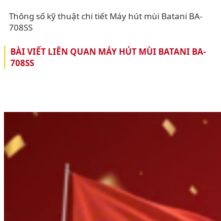
Thông số kỹ thuật chi tiết Máy hút mùi Batani BA-
708SS
BÀI VIẾT LIÊN QUAN MÁY HÚT MÙI BATANI BA-
708SS