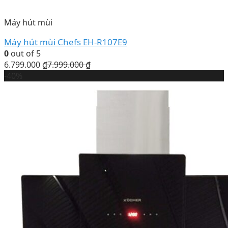
Máy hút mùi
Máy hút mùi Chefs EH-R107E9
0
out of 5
6.799.000
₫
7.999.000
₫
-40%