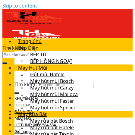
Skip to content
Trang Chủ
Tìm kiếm:
Bếp Điện
BẾP TỪ
BẾP HỒNG NGOẠI
Máy Hút Mùi
Hút mùi Hafele
Máy hút mùi Bosch
Tìm kiếm:
Máy hút mùi Canzy
Máy hút mùi Malloca
KHUYẾN MÃI
Máy hút mùi Faster
HỎI ĐÁP
Máy hút mùi Spelier
ĐÁNH GIÁ
Máy Rửa Bát
MẸO HAY
Máy rửa bát Bosch
HOTLINE: 0866.584.584
Máy rửa bát Hafele
Giỏ hàng
Máy rửa bát Texgio