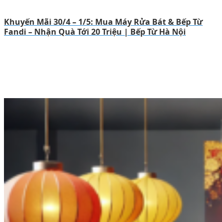
Khuyến Mãi 30/4 – 1/5: Mua Máy Rửa Bát & Bếp Từ
Fandi – Nhận Quà Tới 20 Triệu | Bếp Từ Hà Nội