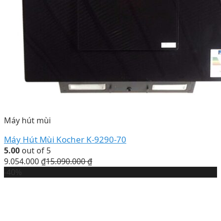
Máy hút mùi
Máy Hút Mùi Kocher K-9290-70
5.00
out of 5
9.054.000
₫
15.090.000
₫
-40%