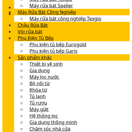
Máy rửa bát Spelier
Máy Rửa Bát Công Nghiệp
Máy rửa bát công nghiệp Texgio
Chậu Rửa Bát
Vòi rửa bát
Phụ Kiện Tủ Bếp
Phụ kiện tủ bếp Eurogold
Phụ kiện tủ bếp Garis
Sản phẩm khác
Thiết bị vệ sinh
Gia dụng
Máy lọc nước
Bộ nồi từ
Khóa từ
Tủ lạnh
Tủ rượu
Máy giặt
Hệ thống lọc
Gia dụng thông minh
Chăm sóc nhà cửa