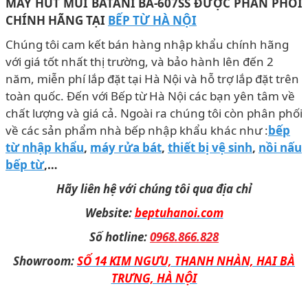
MÁY HÚT MÙI BATANI BA-607SS ĐƯỢC PHÂN PHỐI
CHÍNH HÃNG TẠI
BẾP TỪ HÀ NỘI
Chúng tôi cam kết bán hàng nhập khẩu chính hãng
với giá tốt nhất thị trường, và bảo hành lên đến 2
năm, miễn phí lắp đặt tại Hà Nội và hỗ trợ lắp đặt trên
toàn quốc. Đến với Bếp từ Hà Nội các bạn yên tâm về
chất lượng và giá cả. Ngoài ra chúng tôi còn phân phối
về các sản phẩm nhà bếp nhập khẩu khác như :
bếp
từ nhập khẩu
,
máy rửa bát
,
thiết bị vệ sinh
,
nồi nấu
bếp từ
,…
Hãy liên hệ với chúng tôi qua địa chỉ
Website:
beptuhanoi.com
Số hotline:
0968.866.828
Showroom:
SỐ 14 KIM NGƯU, THANH NHÀN, HAI BÀ
TRƯNG, HÀ NỘI