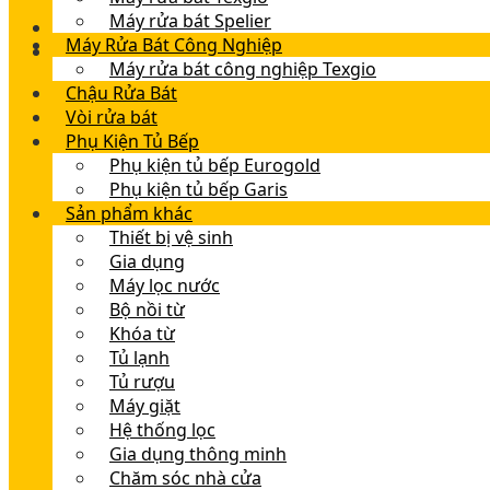
Máy rửa bát Spelier
Máy Rửa Bát Công Nghiệp
Máy rửa bát công nghiệp Texgio
Chậu Rửa Bát
Vòi rửa bát
Phụ Kiện Tủ Bếp
Phụ kiện tủ bếp Eurogold
Phụ kiện tủ bếp Garis
Sản phẩm khác
Thiết bị vệ sinh
Gia dụng
Máy lọc nước
Bộ nồi từ
Khóa từ
Tủ lạnh
Tủ rượu
Máy giặt
Hệ thống lọc
Gia dụng thông minh
Chăm sóc nhà cửa