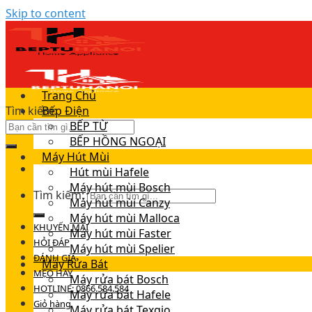
Skip to content
Trang Chủ
Tìm kiếm:
Bếp Điện
BẾP TỪ
BẾP HỒNG NGOẠI
Máy Hút Mùi
Hút mùi Hafele
Máy hút mùi Bosch
Tìm kiếm:
Máy hút mùi Canzy
Máy hút mùi Malloca
KHUYẾN MÃI
Máy hút mùi Faster
HỎI ĐÁP
Máy hút mùi Spelier
ĐÁNH GIÁ
Máy Rửa Bát
MẸO HAY
Máy rửa bát Bosch
HOTLINE: 0866.584.584
Máy rửa bát Hafele
Giỏ hàng
Máy rửa bát Texgio