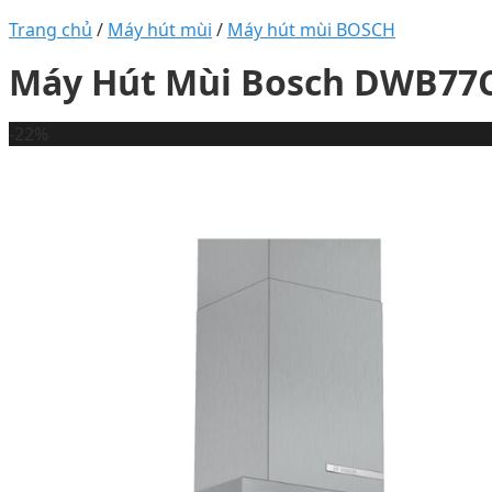
Trang chủ
/
Máy hút mùi
/
Máy hút mùi BOSCH
Máy Hút Mùi Bosch DWB77
-22%