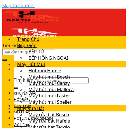
Skip to content
Trang Chủ
Tìm kiếm:
Bếp Điện
BẾP TỪ
BẾP HỒNG NGOẠI
Máy Hút Mùi
Hút mùi Hafele
Máy hút mùi Bosch
Tìm kiếm:
Máy hút mùi Canzy
Máy hút mùi Malloca
KHUYẾN MÃI
Máy hút mùi Faster
HỎI ĐÁP
Máy hút mùi Spelier
ĐÁNH GIÁ
Máy Rửa Bát
MẸO HAY
Máy rửa bát Bosch
HOTLINE: 0866.584.584
Máy rửa bát Hafele
Giỏ hàng
Máy rửa bát Texgio