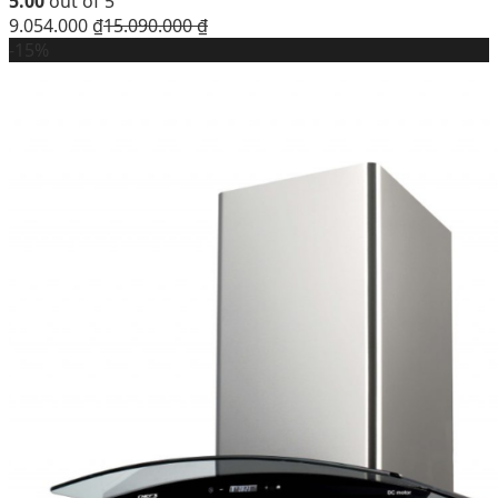
5.00
out of 5
9.054.000
₫
15.090.000
₫
-15%