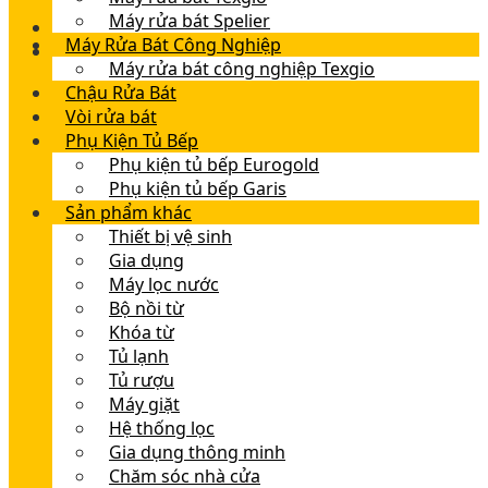
Máy rửa bát Spelier
Máy Rửa Bát Công Nghiệp
Máy rửa bát công nghiệp Texgio
Chậu Rửa Bát
Vòi rửa bát
Phụ Kiện Tủ Bếp
Phụ kiện tủ bếp Eurogold
Phụ kiện tủ bếp Garis
Sản phẩm khác
Thiết bị vệ sinh
Gia dụng
Máy lọc nước
Bộ nồi từ
Khóa từ
Tủ lạnh
Tủ rượu
Máy giặt
Hệ thống lọc
Gia dụng thông minh
Chăm sóc nhà cửa