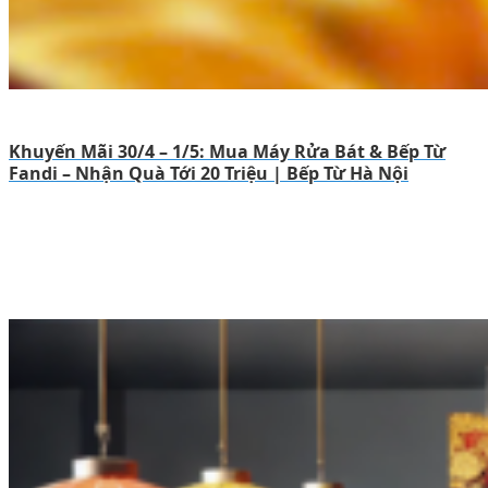
Khuyến Mãi 30/4 – 1/5: Mua Máy Rửa Bát & Bếp Từ
Fandi – Nhận Quà Tới 20 Triệu | Bếp Từ Hà Nội