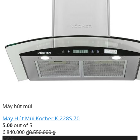
Máy hút mùi
Máy Hút Mùi Kocher K-228S-70
5.00
out of 5
6.840.000
₫
8.550.000
₫
-36%