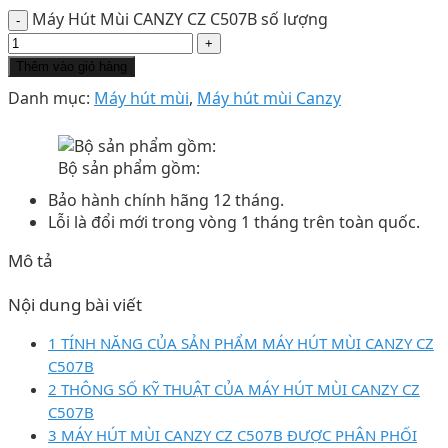
Máy Hút Mùi CANZY CZ C507B số lượng
Thêm vào giỏ hàng
Danh mục:
Máy hút mùi
,
Máy hút mùi Canzy
Bộ sản phẩm gồm:
Bảo hành chính hãng 12 tháng.
Lỗi là đổi mới trong vòng 1 tháng trên toàn quốc.
Mô tả
Nội dung bài viết
1 TÍNH NĂNG CỦA SẢN PHẨM MÁY HÚT MÙI CANZY CZ
C507B
2 THÔNG SỐ KỸ THUẬT CỦA MÁY HÚT MÙI CANZY CZ
C507B
3 MÁY HÚT MÙI CANZY CZ C507B ĐƯỢC PHÂN PHỐI