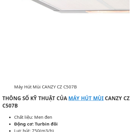
Máy Hút Mùi CANZY CZ C507B
THÔNG SỐ KỸ THUẬT CỦA
MÁY HÚT MÙI
CANZY CZ
C507B
Chất liệu: Men đen
Động cơ: Turbin đôi
Lực hút: 750(m3/h)