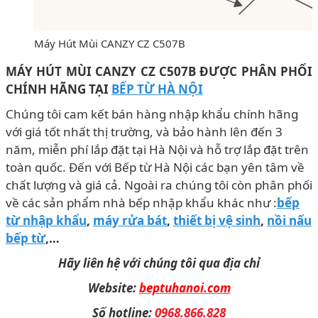
Máy Hút Mùi CANZY CZ C507B
MÁY HÚT MÙI CANZY CZ C507B ĐƯỢC PHÂN PHỐI
CHÍNH HÃNG TẠI
BẾP TỪ HÀ NỘI
Chúng tôi cam kết bán hàng nhập khẩu chính hãng
với giá tốt nhất thị trường, và bảo hành lên đến 3
năm, miễn phí lắp đặt tại Hà Nội và hỗ trợ lắp đặt trên
toàn quốc. Đến với Bếp từ Hà Nội các bạn yên tâm về
chất lượng và giá cả. Ngoài ra chúng tôi còn phân phối
về các sản phẩm nhà bếp nhập khẩu khác như :
bếp
từ nhập khẩu
,
máy rửa bát
,
thiết bị vệ sinh
,
nồi nấu
bếp từ
,…
Hãy liên hệ với chúng tôi qua địa chỉ
Website:
beptuhanoi.com
Số hotline:
0968.866.828