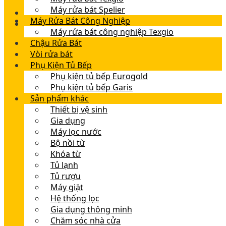
Máy rửa bát Spelier
Máy Rửa Bát Công Nghiệp
Máy rửa bát công nghiệp Texgio
Chậu Rửa Bát
Vòi rửa bát
Phụ Kiện Tủ Bếp
Phụ kiện tủ bếp Eurogold
Phụ kiện tủ bếp Garis
Sản phẩm khác
Thiết bị vệ sinh
Gia dụng
Máy lọc nước
Bộ nồi từ
Khóa từ
Tủ lạnh
Tủ rượu
Máy giặt
Hệ thống lọc
Gia dụng thông minh
Chăm sóc nhà cửa