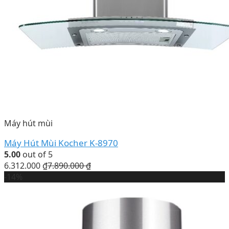
Máy hút mùi
Máy Hút Mùi Kocher K-8970
5.00
out of 5
6.312.000
₫
7.890.000
₫
-14%