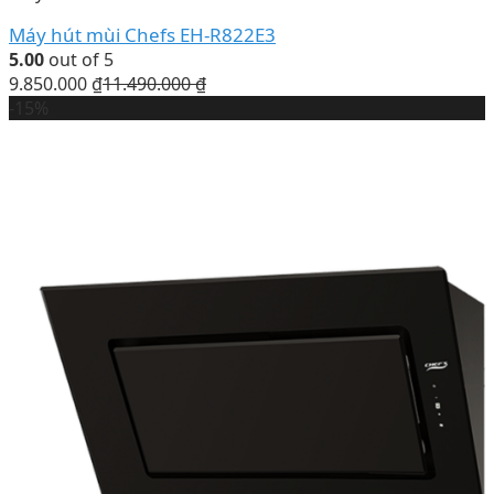
Máy hút mùi Chefs EH-R822E3
5.00
out of 5
9.850.000
₫
11.490.000
₫
-15%