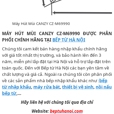
Máy Hút Mùi CANZY CZ-M69990
MÁY HÚT MÙI CANZY CZ-M69990 ĐƯỢC PHÂN
PHỐI CHÍNH HÃNG TẠI
BẾP TỪ HÀ NỘI
Chúng tôi cam kết bán hàng nhập khẩu chính hãng
với giá tốt nhất thị trường, và bảo hành lên đến 3
năm, miễn phí lắp đặt tại Hà Nội và hỗ trợ lắp đặt trên
toàn quốc. Đến với Bếp từ Hà Nội các bạn yên tâm về
chất lượng và giá cả. Ngoài ra chúng tôi còn phân phối
về các sản phẩm nhà bếp nhập khẩu khác như :
bếp
từ nhập khẩu
,
máy rửa bát
,
thiết bị vệ sinh
,
nồi nấu
bếp từ
,…
Hãy liên hệ với chúng tôi qua địa chỉ
Website:
beptuhanoi.com