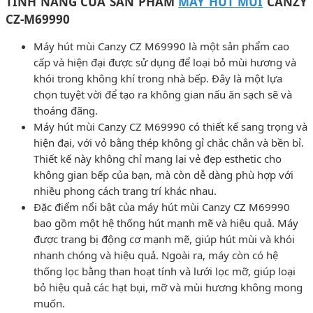
TÍNH NĂNG CỦA SẢN PHẨM
MÁY HÚT MÙI
CANZY
CZ-M69990
Máy hút mùi Canzy CZ M69990 là một sản phẩm cao
cấp và hiện đại được sử dụng để loại bỏ mùi hương và
khói trong không khí trong nhà bếp. Đây là một lựa
chọn tuyệt vời để tạo ra không gian nấu ăn sạch sẽ và
thoáng đãng.
Máy hút mùi Canzy CZ M69990 có thiết kế sang trọng và
hiện đại, với vỏ bằng thép không gỉ chắc chắn và bền bỉ.
Thiết kế này không chỉ mang lại vẻ đẹp esthetic cho
không gian bếp của bạn, mà còn dễ dàng phù hợp với
nhiều phong cách trang trí khác nhau.
Đặc điểm nổi bật của máy hút mùi Canzy CZ M69990
bao gồm một hệ thống hút mạnh mẽ và hiệu quả. Máy
được trang bị động cơ mạnh mẽ, giúp hút mùi và khói
nhanh chóng và hiệu quả. Ngoài ra, máy còn có hệ
thống lọc bằng than hoạt tính và lưới lọc mỡ, giúp loại
bỏ hiệu quả các hạt bụi, mỡ và mùi hương không mong
muốn.