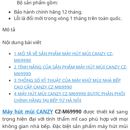
Bộ sản phẩm gồm:
Bảo hành chính hãng 12 tháng.
Lỗi là đổi mới trong vòng 1 tháng trên toàn quốc.
Mô tả
Nội dung bài viết
1 MÔ TẢ VỀ SẢN PHẨM MÁY HÚT MÙI CANZY CZ-
M69990
2 TÍNH NĂNG CỦA SẢN PHẨM MÁY HÚT MÙI CANZY CZ-
M69990
3 THÔNG SỐ KỸ THUẬT CỦA MÁY KHỬ MÙI NHÀ BẾP
CAO CẤP CANZY CZ-M69990
4 MÁY HÚT MÙI CANZY CZ-M69990 ĐƯỢC PHÂN PHỐI
CHÍNH HÃNG TẠI BẾP TỪ HÀ NỘI
Máy hút mùi CANZY
CZ-M69990
được thiết kế sang
trọng hiện đại với tính thẩm mĩ cao phù hợp với mọi
không gian nhà bếp. Đặc biệt sản phẩm máy hút mùi