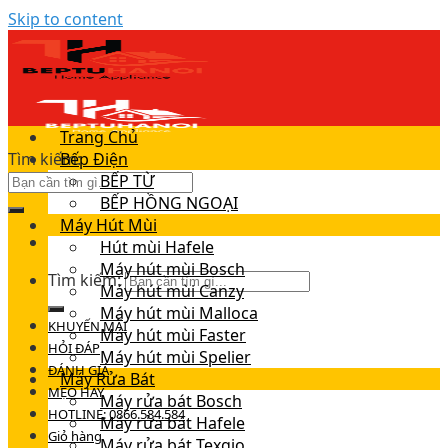
Skip to content
Trang Chủ
Tìm kiếm:
Bếp Điện
BẾP TỪ
BẾP HỒNG NGOẠI
Máy Hút Mùi
Hút mùi Hafele
Máy hút mùi Bosch
Tìm kiếm:
Máy hút mùi Canzy
Máy hút mùi Malloca
KHUYẾN MÃI
Máy hút mùi Faster
HỎI ĐÁP
Máy hút mùi Spelier
ĐÁNH GIÁ
Máy Rửa Bát
MẸO HAY
Máy rửa bát Bosch
HOTLINE: 0866.584.584
Máy rửa bát Hafele
Giỏ hàng
Máy rửa bát Texgio