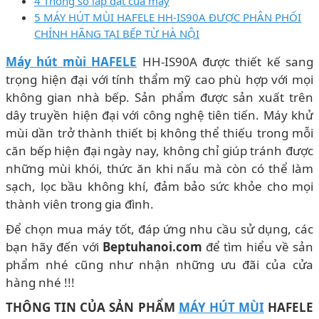
4 Thông số lắp đặt của máy
5 MÁY HÚT MÙI HAFELE HH-IS90A ĐƯỢC PHÂN PHỐI
CHÍNH HÃNG TẠI BẾP TỪ HÀ NỘI
Máy hút mùi HAFELE
HH-IS90A
được thiết kế sang
trọng hiện đại với tính thẩm mỹ cao phù hợp với mọi
không gian nhà bếp. Sản phẩm được sản xuất trên
dây truyền hiện đại với công nghệ tiên tiến. Máy khử
mùi dần trở thành thiết bị không thể thiếu trong mỗi
căn bếp hiện đại ngày nay, không chỉ giúp tránh được
những mùi khói, thức ăn khi nấu mà còn có thể làm
sạch, lọc bầu không khí, đảm bảo sức khỏe cho mọi
thành viên trong gia đình.
Để chọn mua máy tốt, đáp ứng nhu cầu sử dụng, các
bạn hãy đến với
Beptuhanoi.com
để tìm hiểu về sản
phẩm nhé cũng như nhận những ưu đãi của cửa
hàng nhé !!!
THÔNG TIN CỦA SẢN PHẨM
MÁY HÚT MÙI
HAFELE