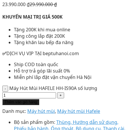
23.990.000
₫
29.990.000
₫
KHUYẾN MẠI TRỊ GIÁ 500K
Tặng 200K khi mua online
Tặng công lắp đặt 200K
Tặng khăn lau bếp đa năng
✅
DỊCH VỤ VIP TẠI beptuhanoi.com
Ship COD toàn quốc
Hỗ trợ trả góp lãi suất 0%
Miễn phí lắp đặt vận chuyển Hà Nội
Máy Hút Mùi HAFELE HH-IS90A số lượng
Thêm vào giỏ hàng
Danh mục:
Máy hút mùi
,
Máy hút mùi Hafele
Bộ sản phẩm gồm:
Thùng, Hướng dẫn sử dụng,
Phiếu bảo hành, Ống thoát, Bộ dụng cụ, Thanh cài,