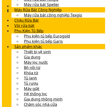
Máy rửa bát Spelier
Máy Rửa Bát Công Nghiệp
Máy rửa bát công nghiệp Texgio
Chậu Rửa Bát
Vòi rửa bát
Phụ Kiện Tủ Bếp
Phụ kiện tủ bếp Eurogold
Phụ kiện tủ bếp Garis
Sản phẩm khác
Thiết bị vệ sinh
Gia dụng
Máy lọc nước
Bộ nồi từ
Khóa từ
Tủ lạnh
Tủ rượu
Máy giặt
Hệ thống lọc
Gia dụng thông minh
Chăm sóc nhà cửa