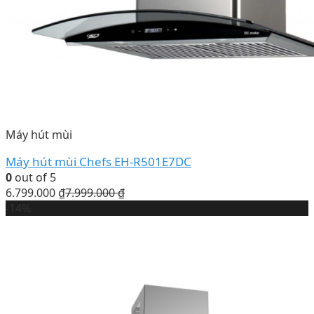
Máy hút mùi
Máy hút mùi Chefs EH-R501E7DC
0
out of 5
6.799.000
₫
7.999.000
₫
-14%