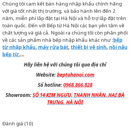
Chúng tôi cam kết bán hàng nhập khẩu chính hãng
với giá tốt nhất thị trường, và bảo hành lên đến 2
năm, miễn phí lắp đặt tại Hà Nội và hỗ trợ lắp đặt trên
toàn quốc. Đến với Bếp từ Hà Nội các bạn yên tâm về
chất lượng và giá cả. Ngoài ra chúng tôi còn phân phối
về các sản phẩm nhà bếp nhập khẩu khác như :
bếp
từ nhập khẩu
,
máy rửa bát
,
thiết bị vệ sinh
,
nồi nấu
bếp từ
,…
Hãy liên hệ với chúng tôi qua địa chỉ
Website:
beptuhanoi.com
Số hotline:
0968.866.828
Showroom:
SỐ 14 KIM NGƯU, THANH NHÀN, HAI BÀ
TRƯNG, HÀ NỘI
Đánh giá (10)