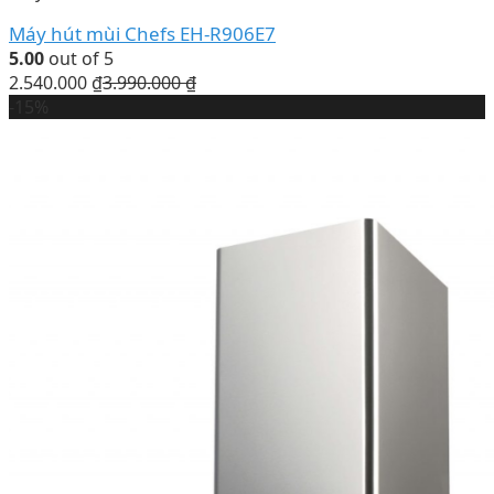
Máy hút mùi Chefs EH-R906E7
5.00
out of 5
2.540.000
₫
3.990.000
₫
-15%