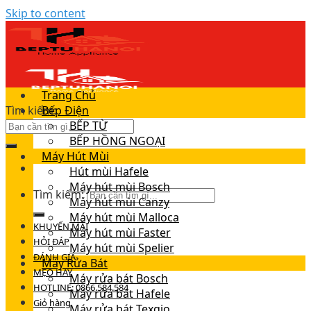
Skip to content
Trang Chủ
Tìm kiếm:
Bếp Điện
BẾP TỪ
BẾP HỒNG NGOẠI
Máy Hút Mùi
Hút mùi Hafele
Máy hút mùi Bosch
Tìm kiếm:
Máy hút mùi Canzy
Máy hút mùi Malloca
KHUYẾN MÃI
Máy hút mùi Faster
HỎI ĐÁP
Máy hút mùi Spelier
ĐÁNH GIÁ
Máy Rửa Bát
MẸO HAY
Máy rửa bát Bosch
HOTLINE: 0866.584.584
Máy rửa bát Hafele
Giỏ hàng
Máy rửa bát Texgio