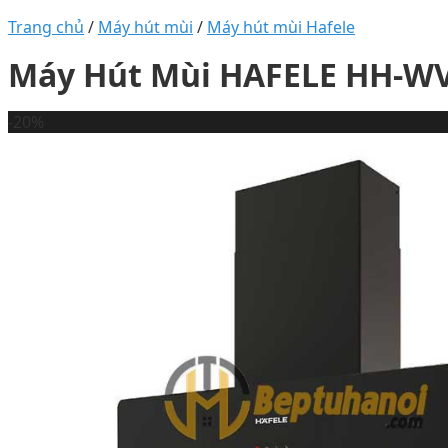
Trang chủ
/
Máy hút mùi
/
Máy hút mùi Hafele
Máy Hút Mùi HAFELE HH-W
-20%