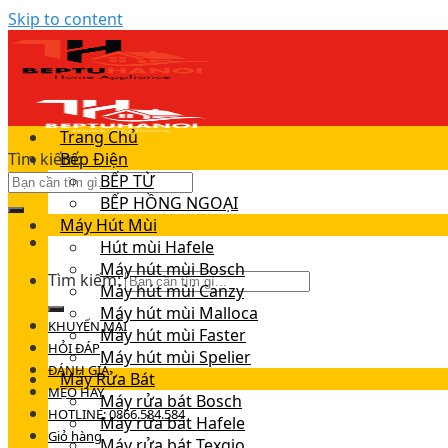
Skip to content
Trang Chủ
Tìm kiếm:
Bếp Điện
BẾP TỪ
BẾP HỒNG NGOẠI
Máy Hút Mùi
Hút mùi Hafele
Máy hút mùi Bosch
Tìm kiếm:
Máy hút mùi Canzy
Máy hút mùi Malloca
KHUYẾN MÃI
Máy hút mùi Faster
HỎI ĐÁP
Máy hút mùi Spelier
ĐÁNH GIÁ
Máy Rửa Bát
MẸO HAY
Máy rửa bát Bosch
HOTLINE: 0866.584.584
Máy rửa bát Hafele
Giỏ hàng
Máy rửa bát Texgio