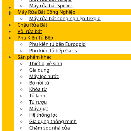
Máy rửa bát Spelier
Máy Rửa Bát Công Nghiệp
Máy rửa bát công nghiệp Texgio
Chậu Rửa Bát
Vòi rửa bát
Phụ Kiện Tủ Bếp
Phụ kiện tủ bếp Eurogold
Phụ kiện tủ bếp Garis
Sản phẩm khác
Thiết bị vệ sinh
Gia dụng
Máy lọc nước
Bộ nồi từ
Khóa từ
Tủ lạnh
Tủ rượu
Máy giặt
Hệ thống lọc
Gia dụng thông minh
Chăm sóc nhà cửa