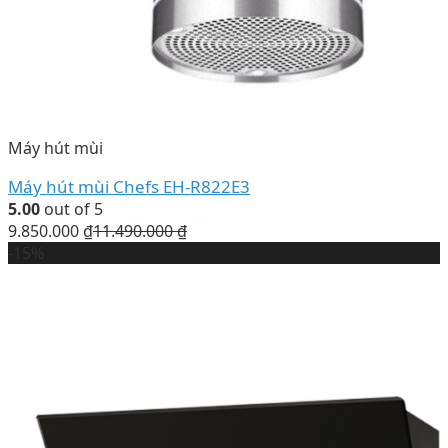
Máy hút mùi
Máy hút mùi Chefs EH-R822E3
5.00
out of 5
9.850.000
₫
11.490.000
₫
-15%