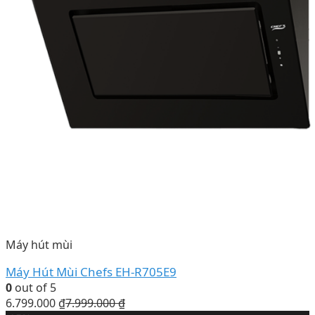
Máy hút mùi
Máy Hút Mùi Chefs EH-R705E9
0
out of 5
6.799.000
₫
7.999.000
₫