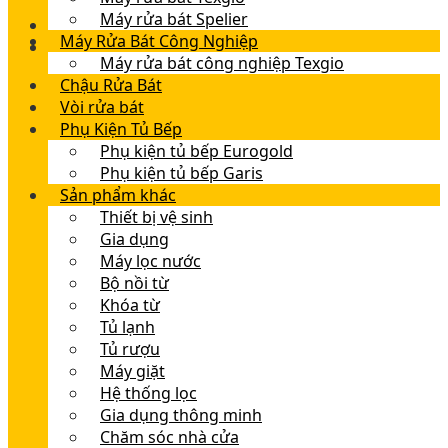
Máy rửa bát Spelier
Máy Rửa Bát Công Nghiệp
Máy rửa bát công nghiệp Texgio
Chậu Rửa Bát
Vòi rửa bát
Phụ Kiện Tủ Bếp
Phụ kiện tủ bếp Eurogold
Phụ kiện tủ bếp Garis
Sản phẩm khác
Thiết bị vệ sinh
Gia dụng
Máy lọc nước
Bộ nồi từ
Khóa từ
Tủ lạnh
Tủ rượu
Máy giặt
Hệ thống lọc
Gia dụng thông minh
Chăm sóc nhà cửa