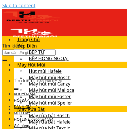
Skip to content
Trang Chủ
Tìm kiếm:
Bếp Điện
BẾP TỪ
BẾP HỒNG NGOẠI
Máy Hút Mùi
Hút mùi Hafele
Máy hút mùi Bosch
Tìm kiếm:
Máy hút mùi Canzy
Máy hút mùi Malloca
KHUYẾN MÃI
Máy hút mùi Faster
HỎI ĐÁP
Máy hút mùi Spelier
ĐÁNH GIÁ
Máy Rửa Bát
MẸO HAY
Máy rửa bát Bosch
HOTLINE: 0866.584.584
Máy rửa bát Hafele
Giỏ hàng
Máy rửa bát Texgio