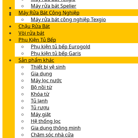
Máy rửa bát Spelier
Máy Rửa Bát Công Nghiệp
Máy rửa bát công nghiệp Texgio
Chậu Rửa Bát
Vòi rửa bát
Phụ Kiện Tủ Bếp
Phụ kiện tủ bếp Eurogold
Phụ kiện tủ bếp Garis
Sản phẩm khác
Thiết bị vệ sinh
Gia dụng
Máy lọc nước
Bộ nồi từ
Khóa từ
Tủ lạnh
Tủ rượu
Máy giặt
Hệ thống lọc
Gia dụng thông minh
Chăm sóc nhà cửa