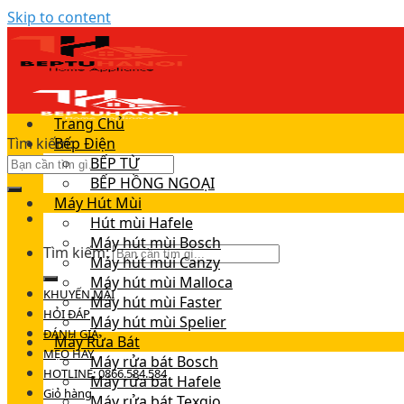
Skip to content
Trang Chủ
Tìm kiếm:
Bếp Điện
BẾP TỪ
BẾP HỒNG NGOẠI
Máy Hút Mùi
Hút mùi Hafele
Máy hút mùi Bosch
Tìm kiếm:
Máy hút mùi Canzy
Máy hút mùi Malloca
KHUYẾN MÃI
Máy hút mùi Faster
HỎI ĐÁP
Máy hút mùi Spelier
ĐÁNH GIÁ
Máy Rửa Bát
MẸO HAY
Máy rửa bát Bosch
HOTLINE: 0866.584.584
Máy rửa bát Hafele
Giỏ hàng
Máy rửa bát Texgio