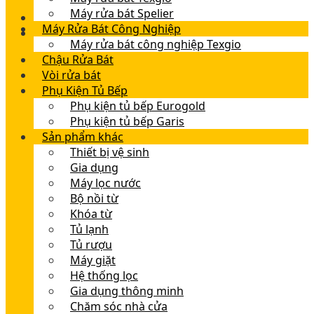
Máy rửa bát Spelier
Máy Rửa Bát Công Nghiệp
Máy rửa bát công nghiệp Texgio
Chậu Rửa Bát
Vòi rửa bát
Phụ Kiện Tủ Bếp
Phụ kiện tủ bếp Eurogold
Phụ kiện tủ bếp Garis
Sản phẩm khác
Thiết bị vệ sinh
Gia dụng
Máy lọc nước
Bộ nồi từ
Khóa từ
Tủ lạnh
Tủ rượu
Máy giặt
Hệ thống lọc
Gia dụng thông minh
Chăm sóc nhà cửa