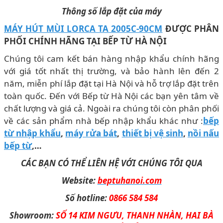
Thông số lắp đặt của máy
MÁY HÚT MÙI LORCA TA 2005C-90CM
ĐƯỢC PHÂN
PHỐI CHÍNH HÃNG TẠI BẾP TỪ HÀ NỘI
Chúng tôi cam kết bán hàng nhập khẩu chính hãng
với giá tốt nhất thị trường, và bảo hành lên đến 2
năm, miễn phí lắp đặt tại Hà Nội và hỗ trợ lắp đặt trên
toàn quốc. Đến với Bếp từ Hà Nội các bạn yên tâm về
chất lượng và giá cả. Ngoài ra chúng tôi còn phân phối
về các sản phẩm nhà bếp nhập khẩu khác như :
bếp
từ nhập khẩu
,
máy rửa bát
,
thiết bị vệ sinh
,
nồi nấu
bếp từ
,…
CÁC BẠN CÓ THỂ LIÊN HỆ VỚI CHÚNG TÔI QUA
Website:
beptuhanoi.com
Số hotline:
0866 584 584
Showroom:
SỐ 14 KIM NGƯU, THANH NHÀN, HAI BÀ