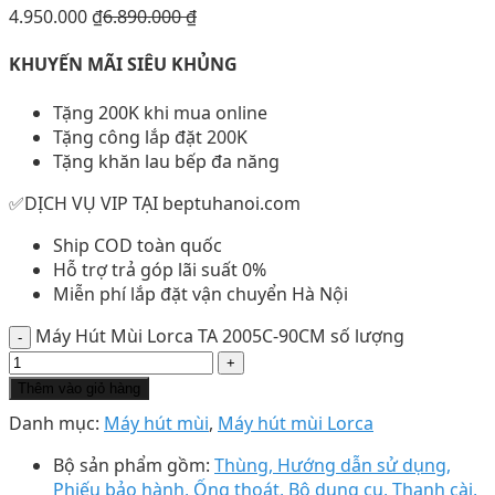
4.950.000
₫
6.890.000
₫
KHUYẾN MÃI SIÊU KHỦNG
Tặng 200K khi mua online
Tặng công lắp đặt 200K
Tặng khăn lau bếp đa năng
✅DỊCH VỤ VIP TẠI beptuhanoi.com
Ship COD toàn quốc
Hỗ trợ trả góp lãi suất 0%
Miễn phí lắp đặt vận chuyển Hà Nội
Máy Hút Mùi Lorca TA 2005C-90CM số lượng
Thêm vào giỏ hàng
Danh mục:
Máy hút mùi
,
Máy hút mùi Lorca
Bộ sản phẩm gồm:
Thùng, Hướng dẫn sử dụng,
Phiếu bảo hành, Ống thoát, Bộ dụng cụ, Thanh cài,