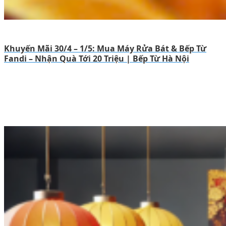
Khuyến Mãi 30/4 – 1/5: Mua Máy Rửa Bát & Bếp Từ
Fandi – Nhận Quà Tới 20 Triệu | Bếp Từ Hà Nội