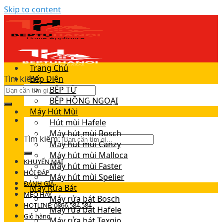
Skip to content
Trang Chủ
Tìm kiếm:
Bếp Điện
BẾP TỪ
BẾP HỒNG NGOẠI
Máy Hút Mùi
Hút mùi Hafele
Máy hút mùi Bosch
Tìm kiếm:
Máy hút mùi Canzy
Máy hút mùi Malloca
KHUYẾN MÃI
Máy hút mùi Faster
HỎI ĐÁP
Máy hút mùi Spelier
ĐÁNH GIÁ
Máy Rửa Bát
MẸO HAY
Máy rửa bát Bosch
HOTLINE: 0866.584.584
Máy rửa bát Hafele
Giỏ hàng
Máy rửa bát Texgio