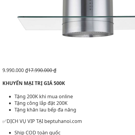
9.990.000
₫
17.990.000
₫
KHUYẾN MẠI TRỊ GIÁ 500K
Tặng 200K khi mua online
Tặng công lắp đặt 200K
Tặng khăn lau bếp đa năng
✅DỊCH VỤ VIP TẠI beptuhanoi.com
Ship COD toàn quốc