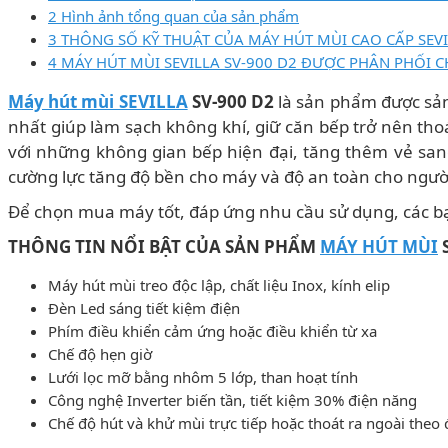
2 Hình ảnh tổng quan của sản phẩm
3 THÔNG SỐ KỸ THUẬT CỦA MÁY HÚT MÙI CAO CẤP SEVI
4 MÁY HÚT MÙI SEVILLA SV-900 D2 ĐƯỢC PHÂN PHỐI C
Máy hút mùi SEVILLA
SV-900 D2
là sản phẩm được sản 
nhất giúp làm sạch không khí, giữ căn bếp trở nên th
với những không gian bếp hiện đại, tăng thêm vẻ sang
cường lực tăng độ bền cho máy và độ an toàn cho ngườ
Để chọn mua máy tốt, đáp ứng nhu cầu sử dụng, các b
THÔNG TIN NỔI BẬT CỦA SẢN PHẨM
MÁY HÚT MÙI
S
Máy hút mùi treo độc lập, chất liệu Inox, kính elip
Đèn Led sáng tiết kiệm điện
Phím điều khiển cảm ứng hoặc điều khiển từ xa
Chế độ hẹn giờ
Lưới lọc mỡ bằng nhôm 5 lớp, than hoạt tính
Công nghệ Inverter biến tần, tiết kiệm 30% điện năng
Chế độ hút và khử mùi trực tiếp hoặc thoát ra ngoài the