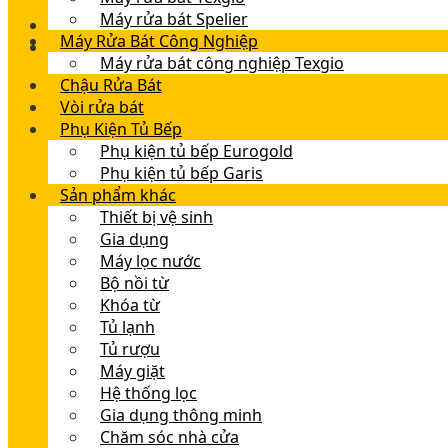
Máy rửa bát Spelier
Máy Rửa Bát Công Nghiệp
Máy rửa bát công nghiệp Texgio
Chậu Rửa Bát
Vòi rửa bát
Phụ Kiện Tủ Bếp
Phụ kiện tủ bếp Eurogold
Phụ kiện tủ bếp Garis
Sản phẩm khác
Thiết bị vệ sinh
Gia dụng
Máy lọc nước
Bộ nồi từ
Khóa từ
Tủ lạnh
Tủ rượu
Máy giặt
Hệ thống lọc
Gia dụng thông minh
Chăm sóc nhà cửa