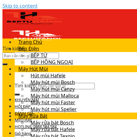
Skip to content
Trang Chủ
Tìm kiếm:
Bếp Điện
BẾP TỪ
BẾP HỒNG NGOẠI
Máy Hút Mùi
Hút mùi Hafele
Máy hút mùi Bosch
Tìm kiếm:
Máy hút mùi Canzy
Máy hút mùi Malloca
KHUYẾN MÃI
Máy hút mùi Faster
HỎI ĐÁP
Máy hút mùi Spelier
ĐÁNH GIÁ
Máy Rửa Bát
MẸO HAY
Máy rửa bát Bosch
HOTLINE: 0866.584.584
Máy rửa bát Hafele
Giỏ hàng
Máy rửa bát Texgio