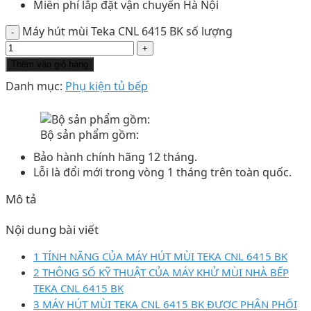
Miễn phí lắp đặt vận chuyển Hà Nội
Máy hút mùi Teka CNL 6415 BK số lượng
Thêm vào giỏ hàng
Danh mục:
Phụ kiện tủ bếp
Bộ sản phẩm gồm:
Bảo hành chính hãng 12 tháng.
Lỗi là đổi mới trong vòng 1 tháng trên toàn quốc.
Mô tả
Nội dung bài viết
1 TÍNH NĂNG CỦA MÁY HÚT MÙI TEKA CNL 6415 BK
2 THÔNG SỐ KỸ THUẬT CỦA MÁY KHỬ MÙI NHÀ BẾP
TEKA CNL 6415 BK
3 MÁY HÚT MÙI TEKA CNL 6415 BK ĐƯỢC PHÂN PHỐI