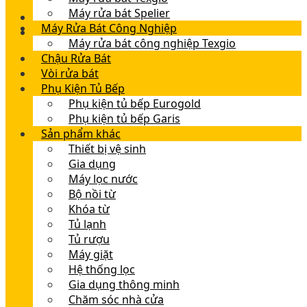
Máy rửa bát Spelier
Máy Rửa Bát Công Nghiệp
Máy rửa bát công nghiệp Texgio
Chậu Rửa Bát
Vòi rửa bát
Phụ Kiện Tủ Bếp
Phụ kiện tủ bếp Eurogold
Phụ kiện tủ bếp Garis
Sản phẩm khác
Thiết bị vệ sinh
Gia dụng
Máy lọc nước
Bộ nồi từ
Khóa từ
Tủ lạnh
Tủ rượu
Máy giặt
Hệ thống lọc
Gia dụng thông minh
Chăm sóc nhà cửa