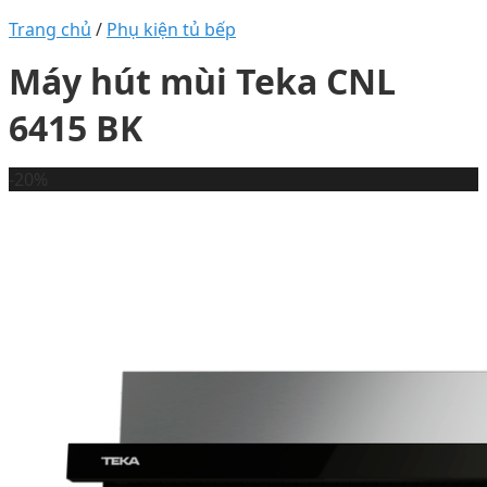
Trang chủ
/
Phụ kiện tủ bếp
Máy hút mùi Teka CNL
6415 BK
-20%