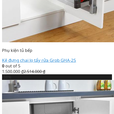
Phụ kiện tủ bếp
Kệ đựng chai lọ tẩy rửa Grob GHA-25
0
out of 5
1.500.000
₫
2.514.000
₫
-38%