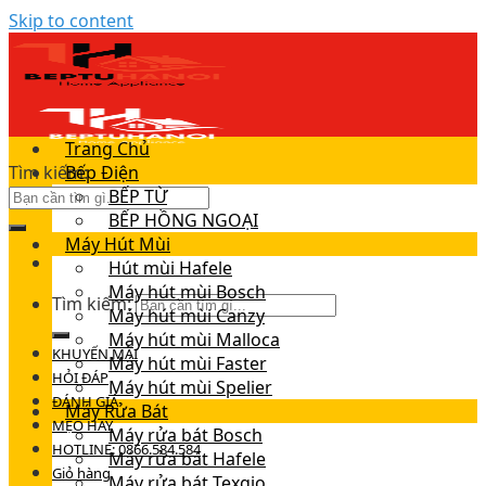
Skip to content
Trang Chủ
Tìm kiếm:
Bếp Điện
BẾP TỪ
BẾP HỒNG NGOẠI
Máy Hút Mùi
Hút mùi Hafele
Máy hút mùi Bosch
Tìm kiếm:
Máy hút mùi Canzy
Máy hút mùi Malloca
KHUYẾN MÃI
Máy hút mùi Faster
HỎI ĐÁP
Máy hút mùi Spelier
ĐÁNH GIÁ
Máy Rửa Bát
MẸO HAY
Máy rửa bát Bosch
HOTLINE: 0866.584.584
Máy rửa bát Hafele
Giỏ hàng
Máy rửa bát Texgio