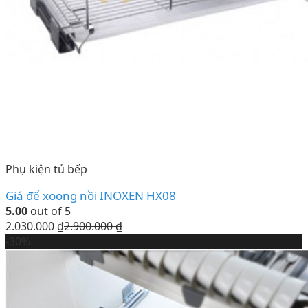
Phụ kiện tủ bếp
Giá để xoong nồi INOXEN HX08
5.00
out of 5
2.030.000
₫
2.900.000
₫
-30%