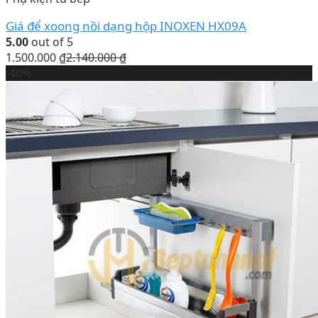
Giá để xoong nồi dạng hộp INOXEN HX09A
5.00
out of 5
1.500.000
₫
2.140.000
₫
-40%