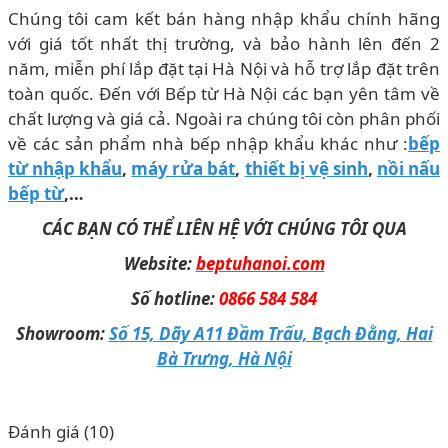
Chúng tôi cam kết bán hàng nhập khẩu chính hãng
với giá tốt nhất thị trường, và bảo hành lên đến 2
năm, miễn phí lắp đặt tại Hà Nội và hỗ trợ lắp đặt trên
toàn quốc. Đến với Bếp từ Hà Nội các bạn yên tâm về
chất lượng và giá cả. Ngoài ra chúng tôi còn phân phối
về các sản phẩm nhà bếp nhập khẩu khác như :
bếp
từ nhập khẩu
,
máy rửa bát
,
thiết bị vệ sinh
,
nồi nấu
bếp từ
,…
CÁC BẠN CÓ THỂ LIÊN HỆ VỚI CHÚNG TÔI QUA
Website:
beptuhanoi.com
Số hotline:
0866 584 584
Showroom:
Số 15, Dãy A11 Đầm Trấu, Bạch Đằng, Hai
Bà Trưng, Hà Nội
Đánh giá (10)