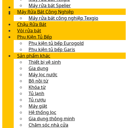
Máy rửa bát Spelier
Máy Rửa Bát Công Nghiệp
Máy rửa bát công nghiệp Texgio
Chậu Rửa Bát
Vòi rửa bát
Phụ Kiện Tủ Bếp
Phụ kiện tủ bếp Eurogold
Phụ kiện tủ bếp Garis
Sản phẩm khác
Thiết bị vệ sinh
Gia dụng
Máy lọc nước
Bộ nồi từ
Khóa từ
Tủ lạnh
Tủ rượu
Máy giặt
Hệ thống lọc
Gia dụng thông minh
Chăm sóc nhà cửa