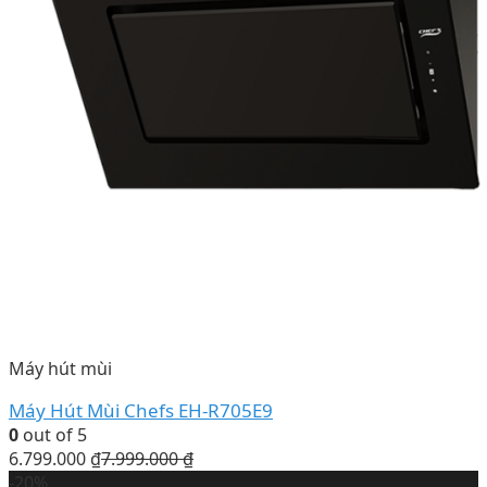
Máy hút mùi
Máy Hút Mùi Chefs EH-R705E9
0
out of 5
6.799.000
₫
7.999.000
₫
-20%