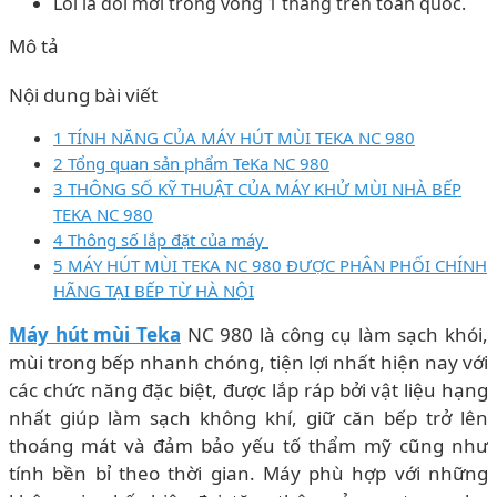
Lỗi là đổi mới trong vòng 1 tháng trên toàn quốc.
Mô tả
Nội dung bài viết
1 TÍNH NĂNG CỦA MÁY HÚT MÙI TEKA NC 980
2 Tổng quan sản phẩm TeKa NC 980
3 THÔNG SỐ KỸ THUẬT CỦA MÁY KHỬ MÙI NHÀ BẾP
TEKA NC 980
4 Thông số lắp đặt của máy
5 MÁY HÚT MÙI TEKA NC 980 ĐƯỢC PHÂN PHỐI CHÍNH
HÃNG TẠI BẾP TỪ HÀ NỘI
Máy hút mùi Teka
NC 980 là công cụ làm sạch khói,
mùi trong bếp nhanh chóng, tiện lợi nhất hiện nay với
các chức năng đặc biệt, được lắp ráp bởi vật liệu hạng
nhất giúp làm sạch không khí, giữ căn bếp trở lên
thoáng mát và đảm bảo yếu tố thẩm mỹ cũng như
tính bền bỉ theo thời gian. Máy phù hợp với những