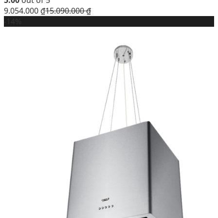
9.054.000
₫
15.090.000
₫
-14%