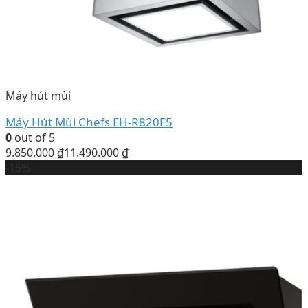
Máy hút mùi
Máy Hút Mùi Chefs EH-R820E5
0
out of 5
9.850.000
₫
11.490.000
₫
-15%