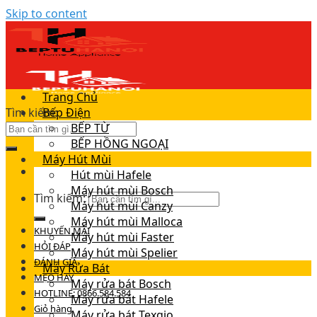
Skip to content
Trang Chủ
Tìm kiếm:
Bếp Điện
BẾP TỪ
BẾP HỒNG NGOẠI
Máy Hút Mùi
Hút mùi Hafele
Máy hút mùi Bosch
Tìm kiếm:
Máy hút mùi Canzy
Máy hút mùi Malloca
KHUYẾN MÃI
Máy hút mùi Faster
HỎI ĐÁP
Máy hút mùi Spelier
ĐÁNH GIÁ
Máy Rửa Bát
MẸO HAY
Máy rửa bát Bosch
HOTLINE: 0866.584.584
Máy rửa bát Hafele
Giỏ hàng
Máy rửa bát Texgio