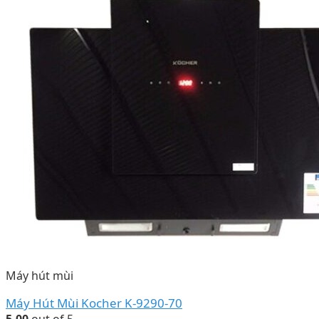
Máy hút mùi
Máy Hút Mùi Kocher K-9290-70
5.00
out of 5