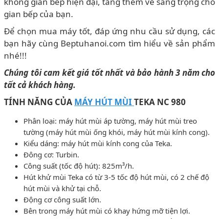
không gian bếp hiện đại, tăng thêm vẻ sang trọng cho
gian bếp của bạn.
Để chọn mua máy tốt, đáp ứng nhu cầu sử dụng, các
bạn hãy cùng Beptuhanoi.com tìm hiểu về sản phẩm
nhé!!!
Chúng tôi cam kết giá tốt nhất và bảo hành 3 năm cho
tất cả khách hàng.
TÍNH NĂNG CỦA
MÁY HÚT MÙI
TEKA NC 980
Phân loại: máy hút mùi áp tường, máy hút mùi treo
tường (máy hút mùi ống khói, máy hút mùi kính cong).
Kiểu dáng: máy hút mùi kính cong của Teka.
Đông cơ: Turbin.
Công suất (tốc độ hút): 825m³/h.
Hút khử mùi Teka có từ 3-5 tốc độ hút mùi, có 2 chế độ
hút mùi và khử tại chỗ.
Động cơ công suất lớn.
Bên trong máy hút mùi có khay hứng mỡ tiện lợi.