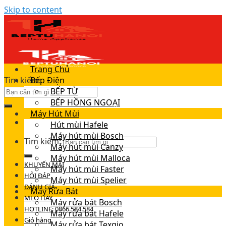
Skip to content
Trang Chủ
Tìm kiếm:
Bếp Điện
BẾP TỪ
BẾP HỒNG NGOẠI
Máy Hút Mùi
Hút mùi Hafele
Máy hút mùi Bosch
Tìm kiếm:
Máy hút mùi Canzy
Máy hút mùi Malloca
KHUYẾN MÃI
Máy hút mùi Faster
HỎI ĐÁP
Máy hút mùi Spelier
ĐÁNH GIÁ
Máy Rửa Bát
MẸO HAY
Máy rửa bát Bosch
HOTLINE: 0866.584.584
Máy rửa bát Hafele
Giỏ hàng
Máy rửa bát Texgio