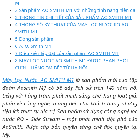
M1
2 Sản phẩm AO SMITH M1 với những tính năng hiện đại
3 THÔNG TIN CHI TIẾT CỦA SẢN PHẨM AO SMITH M1
4 THÔNG SỐ KỸ THUẬT CỦA MÁY LỌC NƯỚC RO AO
SMITH M1
5 Dòng sản phẩm
6 A. O. Smith M1
7 Điều kiện lắp đặt của sản phẩm AO SMITH M1
8 MÁY LỌC NƯỚC AO SMITH M1 ĐƯỢC PHÂN PHỐI
CHÍNH HÃNG TẠI BẾP TỪ HÀ NỘI
Máy Lọc Nước AO SMITH M1
là sản phẩm mới của tập
đoàn Aosmith Mỹ có bề dày lịch sử trên 140 năm nổi
tiếng với hàng trăm phát minh sáng chế, hàng loạt giải
pháp về công nghệ, mang đến cho khách hàng những
tiện ích thực sự giá trị. Sản phẩm sử dụng công nghệ lọc
nước RO – Side Stream – một phát minh đột phá của
AoSmith, được cấp bản quyền sáng chế độc quyền tại
Mỹ.