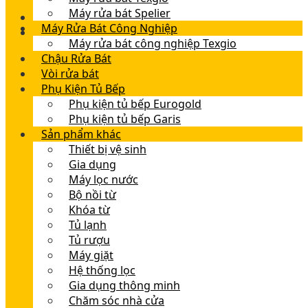
Máy rửa bát Spelier
Máy Rửa Bát Công Nghiệp
Máy rửa bát công nghiệp Texgio
Chậu Rửa Bát
Vòi rửa bát
Phụ Kiện Tủ Bếp
Phụ kiện tủ bếp Eurogold
Phụ kiện tủ bếp Garis
Sản phẩm khác
Thiết bị vệ sinh
Gia dụng
Máy lọc nước
Bộ nồi từ
Khóa từ
Tủ lạnh
Tủ rượu
Máy giặt
Hệ thống lọc
Gia dụng thông minh
Chăm sóc nhà cửa