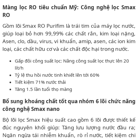
Màng lọc RO tiêu chuẩn Mỹ: Công nghệ lọc Smax
RO
Gồm lõi Smax RO Purifim là trái tim của máy lọc nước,
giúp loại bỏ hơn 99,99% các chất rắn, kim loại nặng,
Asen, clo, dầu, virus, vi khuẩn, amip, asen, các ion kim
loại, các chất hữu cơ và các chất độc hại trong nước.
Gấp đôi công suất lọc: Nâng công suất lọc thực lên 20
lít/h
Tỷ lệ thu hồi nước tinh khiết lên tới 60%
Tiết kiệm 71% nước thải
Tăng 1.5 lần tuổi thọ màng
Bổ sung khoáng chất tốt qua nhóm 6 lõi chức năng
công nghệ Smax nano
Bộ lõi lọc Smax hiệu suất cao gồm 6 lõi được thiết kế
đúc nguyên khối giúp: Tăng lưu lượng nước đầu ra;
Ngăn ngừa tái nhiễm khuẩn, rò rỉ nước, tiết kiệm chi