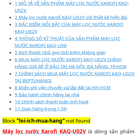
1 MÔ TẢ VỀ SẢN PHẨM MÁY LỌC NƯỚC KAROFI KAQ-
U02V
2 Máy lọc nước Karofi KAQ-U02V với thiết kế hiện đại
3 ĐẶC ĐIỂM NỔI BẬT CỦA MÁY LỌC NƯỚC KAROFI
KAQ-U02V
4 THÔNG SỐ KỸ THUẬT CỦA SẢN PHẨM MÁY LỌC
NƯỚC KAROFI KAQ-U96
5 Kích thước nhỏ gọn tích kiệm không gian
6 MUA MÁY LỌC NƯỚC KAROFI KAQ-U02V CHÍNH
HÃNG GIÁ RẺ Ở ĐÂU TẠI HÀ NỘI, ĐÀ NẴNG, TP.HCM
7 CHÍNH SÁCH MUA MÁY LỌC NƯỚC KAROFI KAQ-U02V
TẠI BEPTUHANOI
8 Miễn phí vận chuyển và lắp đặt tại HN-HCM
9 Bảo hành chính hãng tại nhà
10 Chính sách thanh toán linh hoạt
11 Giao hàng trong 1,5h
Block
"loi-ich-mua-hang"
not found
Máy lọc nước Karofi KAQ-U02V
là dòng sản phẩm