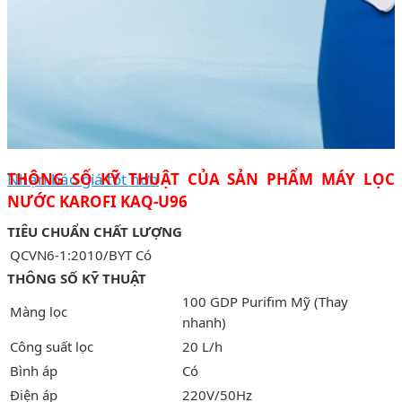
Nhận báo giá tốt hơn
THÔNG SỐ KỸ THUẬT CỦA SẢN PHẨM MÁY LỌC
NƯỚC KAROFI KAQ-U96
TIÊU CHUẨN CHẤT LƯỢNG
QCVN6-1:2010/BYT
Có
THÔNG SỐ KỸ THUẬT
100 GDP Purifim Mỹ (Thay
Màng lọc
nhanh)
Công suất lọc
20 L/h
Bình áp
Có
Điện áp
220V/50Hz