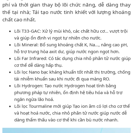
phí và thời gian thay bộ lõi chức năng, dễ dàng thay
thế tại nhà; Tái tạo nước tinh khiết với lượng khoáng
chất cao nhất.
Lõi T33-GAC: Xử lý mùi khó, các chất hữu cơ… vượt trội
và giúp ổn định vị ngọt tự nhiên cho nước.
Lõi Mineral: Bổ sung khoáng chất K, Na…, nâng cao pH,
hỗ trợ trung hòa axit dư, giúp nước ngon ngọt hơn.
Lõi Far Infrared: Có tác dụng chia nhỏ phân tử nước giúp
cơ thể dễ dàng hấp thụ.
Lõi lọc Nano bạc kháng khuẩn tốt nhất thị trường, chống
tái nhiễm khuẩn sau khi nước đi qua màng RO.
Lõi Hydrogen: Tạo nước Hydrogen hoạt tính bằng
phương pháp tự nhiên, ổn định hệ tiêu hóa và hỗ trợ
ngăn ngừa lão hoá.
Lõi lọc Tourmaline mới giúp Tạo ion âm có lợi cho cơ thể
và hoạt hoá nước, chia nhỏ phân tử nước giúp nước dễ
dàng thẩm thấu vào cơ thể khi cần bù nước nhanh.