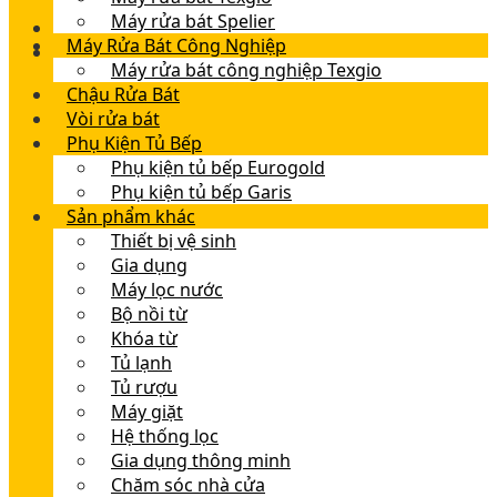
Máy rửa bát Spelier
Máy Rửa Bát Công Nghiệp
Máy rửa bát công nghiệp Texgio
Chậu Rửa Bát
Vòi rửa bát
Phụ Kiện Tủ Bếp
Phụ kiện tủ bếp Eurogold
Phụ kiện tủ bếp Garis
Sản phẩm khác
Thiết bị vệ sinh
Gia dụng
Máy lọc nước
Bộ nồi từ
Khóa từ
Tủ lạnh
Tủ rượu
Máy giặt
Hệ thống lọc
Gia dụng thông minh
Chăm sóc nhà cửa