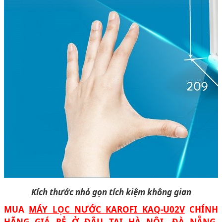
Kích thước nhỏ gọn tích kiệm không gian
MUA
MÁY LỌC NƯỚC KAROFI KAQ-U02V
CHÍNH
HÃNG GIÁ RẺ Ở ĐÂU TẠI HÀ NỘI, ĐÀ NẴNG,