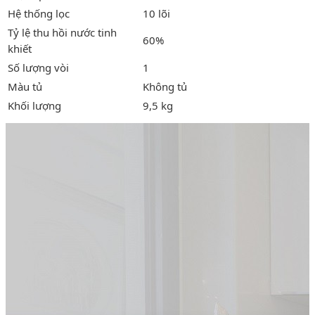
Hệ thống lọc
10 lõi
Tỷ lệ thu hồi nước tinh
60%
khiết
Số lượng vòi
1
Màu tủ
Không tủ
Khối lượng
9,5 kg