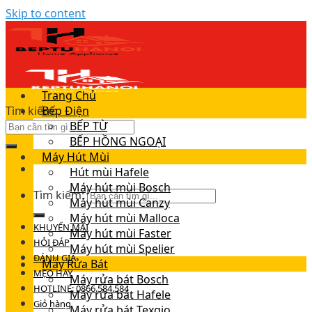
Skip to content
Trang Chủ
Tìm kiếm:
Bếp Điện
BẾP TỪ
BẾP HỒNG NGOẠI
Máy Hút Mùi
Hút mùi Hafele
Máy hút mùi Bosch
Tìm kiếm:
Máy hút mùi Canzy
Máy hút mùi Malloca
KHUYẾN MÃI
Máy hút mùi Faster
HỎI ĐÁP
Máy hút mùi Spelier
ĐÁNH GIÁ
Máy Rửa Bát
MẸO HAY
Máy rửa bát Bosch
HOTLINE: 0866.584.584
Máy rửa bát Hafele
Giỏ hàng
Máy rửa bát Texgio