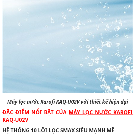
Máy lọc nước Karofi KAQ-U02V với thiết kế hiện đại
ĐẶC ĐIỂM NỔI BẬT CỦA
MÁY LỌC NƯỚC KAROFI
KAQ-U02V
HỆ THỐNG 10 LÕI LỌC SMAX SIÊU MẠNH MẼ