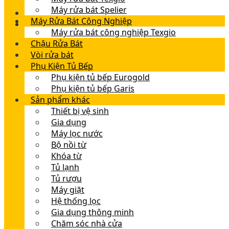
Máy rửa bát Spelier
Máy Rửa Bát Công Nghiệp
Máy rửa bát công nghiệp Texgio
Chậu Rửa Bát
Vòi rửa bát
Phụ Kiện Tủ Bếp
Phụ kiện tủ bếp Eurogold
Phụ kiện tủ bếp Garis
Sản phẩm khác
Thiết bị vệ sinh
Gia dụng
Máy lọc nước
Bộ nồi từ
Khóa từ
Tủ lạnh
Tủ rượu
Máy giặt
Hệ thống lọc
Gia dụng thông minh
Chăm sóc nhà cửa