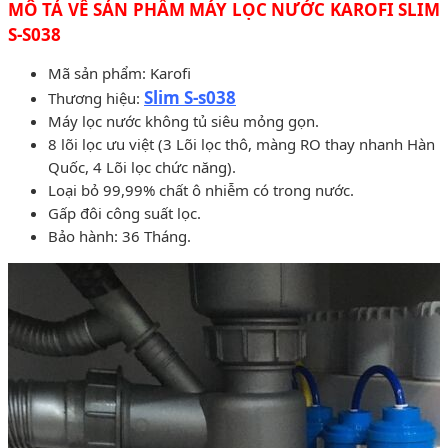
MÔ TẢ VỀ SẢN PHẨM MÁY LỌC NƯỚC KAROFI SLIM
S-S038
Mã sản phẩm: Karofi
Slim S-s038
Thương hiệu:
Máy lọc nước không tủ siêu mỏng gọn.
8 lõi lọc ưu việt (3 Lõi lọc thô, màng RO thay nhanh Hàn
Quốc, 4 Lõi lọc chức năng).
Loại bỏ 99,99% chất ô nhiễm có trong nước.
Gấp đôi công suất lọc.
Bảo hành: 36 Tháng.