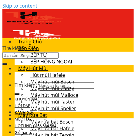
Skip to content
Trang Chủ
Tìm kiếm:
Bếp Điện
BẾP TỪ
BẾP HỒNG NGOẠI
Máy Hút Mùi
Hút mùi Hafele
Máy hút mùi Bosch
Tìm kiếm:
Máy hút mùi Canzy
Máy hút mùi Malloca
KHUYẾN MÃI
Máy hút mùi Faster
HỎI ĐÁP
Máy hút mùi Spelier
ĐÁNH GIÁ
Máy Rửa Bát
MẸO HAY
Máy rửa bát Bosch
HOTLINE: 0866.584.584
Máy rửa bát Hafele
Giỏ hàng
Máy rửa bát Texgio