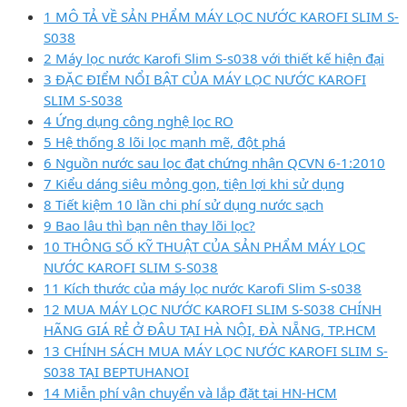
1 MÔ TẢ VỀ SẢN PHẨM MÁY LỌC NƯỚC KAROFI SLIM S-
S038
2 Máy lọc nước Karofi Slim S-s038 với thiết kế hiện đại
3 ĐẶC ĐIỂM NỔI BẬT CỦA MÁY LỌC NƯỚC KAROFI
SLIM S-S038
4 Ứng dụng công nghệ lọc RO
5 Hệ thống 8 lõi lọc mạnh mẽ, đột phá
6 Nguồn nước sau lọc đạt chứng nhận QCVN 6-1:2010
7 Kiểu dáng siêu mỏng gọn, tiện lợi khi sử dụng
8 Tiết kiệm 10 lần chi phí sử dụng nước sạch
9 Bao lâu thì bạn nên thay lõi lọc?
10 THÔNG SỐ KỸ THUẬT CỦA SẢN PHẨM MÁY LỌC
NƯỚC KAROFI SLIM S-S038
11 Kích thước của máy lọc nước Karofi Slim S-s038
12 MUA MÁY LỌC NƯỚC KAROFI SLIM S-S038 CHÍNH
HÃNG GIÁ RẺ Ở ĐÂU TẠI HÀ NỘI, ĐÀ NẴNG, TP.HCM
13 CHÍNH SÁCH MUA MÁY LỌC NƯỚC KAROFI SLIM S-
S038 TẠI BEPTUHANOI
14 Miễn phí vận chuyển và lắp đặt tại HN-HCM