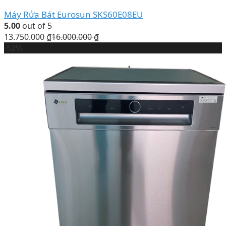
Máy Rửa Bát Eurosun SKS60E08EU
5.00
out of 5
13.750.000
₫
16.000.000
₫
-52%