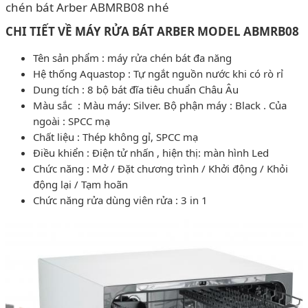
chén bát Arber ABMRB08 nhé
CHI TIẾT VỀ MÁY RỬA BÁT ARBER
MODEL
ABMRB08
Tên sản phẩm : máy rửa chén bát đa năng
Hệ thống Aquastop : Tự ngắt nguồn nước khi có rò rỉ
Dung tích : 8 bộ bát đĩa tiêu chuẩn Châu Âu
Màu sắc : Màu máy: Silver. Bộ phận máy : Black . Của
ngoài : SPCC mạ
Chất liệu : Thép không gỉ, SPCC mạ
Điều khiển : Điện tử nhấn , hiện thị: màn hình Led
Chức năng : Mở / Đặt chương trình / Khởi động / Khỏi
động lại / Tạm hoãn
Chức năng rửa dùng viên rửa : 3 in 1