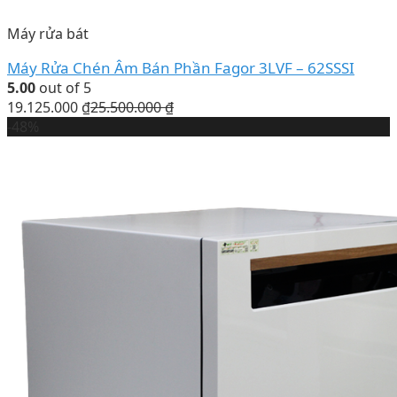
Máy rửa bát
Máy Rửa Chén Âm Bán Phần Fagor 3LVF – 62SSSI
5.00
out of 5
19.125.000
₫
25.500.000
₫
-48%