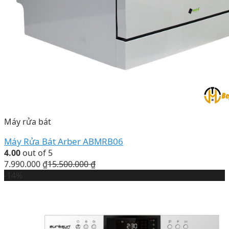
Máy rửa bát
Máy Rửa Bát Arber ABMRB06
4.00
out of 5
7.990.000
₫
15.500.000
₫
-14%