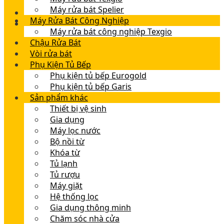
Máy rửa bát Spelier
Máy Rửa Bát Công Nghiệp
Máy rửa bát công nghiệp Texgio
Chậu Rửa Bát
Vòi rửa bát
Phụ Kiện Tủ Bếp
Phụ kiện tủ bếp Eurogold
Phụ kiện tủ bếp Garis
Sản phẩm khác
Thiết bị vệ sinh
Gia dụng
Máy lọc nước
Bộ nồi từ
Khóa từ
Tủ lạnh
Tủ rượu
Máy giặt
Hệ thống lọc
Gia dụng thông minh
Chăm sóc nhà cửa