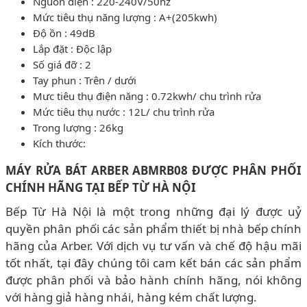
Nguồn điện : 220-240V/50hz
Mức tiêu thụ năng lượng : A+(205kwh)
Độ ồn : 49dB
Lắp đặt : Độc lập
Số giá đỡ : 2
Tay phun : Trên / dưới
Mưc tiêu thụ điện năng : 0.72kwh/ chu trình rửa
Mức tiêu thụ nước : 12L/ chu trình rửa
Trong lượng : 26kg
Kích thước:
MÁY RỬA BÁT ARBER ABMRB08 ĐƯỢC PHÂN PHỐI
CHÍNH HÃNG TẠI BẾP TỪ HÀ NỘI
Bếp Từ Hà Nội là một trong những đại lý được uỷ
quyền phân phối các sản phẩm thiết bị nhà bếp chính
hãng của Arber. Với dịch vụ tư vấn và chế độ hậu mãi
tốt nhất, tại đây chúng tôi cam kết bán các sản phẩm
được phân phối và bảo hành chính hãng, nói không
với hàng giả hàng nhái, hàng kém chất lượng.