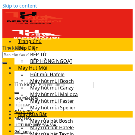
Skip to content
Trang Chủ
Tìm kiếm:
Bếp Điện
BẾP TỪ
BẾP HỒNG NGOẠI
Máy Hút Mùi
Hút mùi Hafele
Máy hút mùi Bosch
Tìm kiếm:
Máy hút mùi Canzy
Máy hút mùi Malloca
KHUYẾN MÃI
Máy hút mùi Faster
HỎI ĐÁP
Máy hút mùi Spelier
ĐÁNH GIÁ
Máy Rửa Bát
MẸO HAY
Máy rửa bát Bosch
HOTLINE: 0866.584.584
Máy rửa bát Hafele
Giỏ hàng
Máy rửa bát Texgio