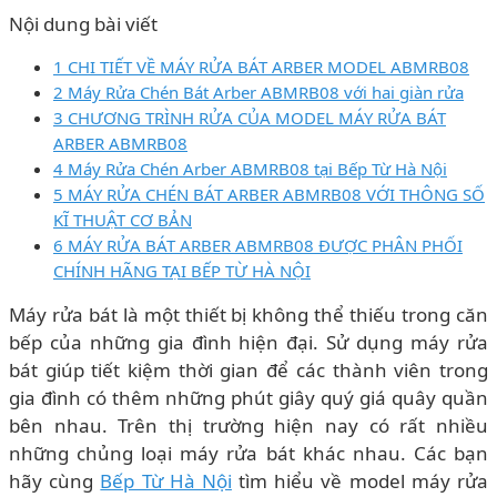
Nội dung bài viết
1 CHI TIẾT VỀ MÁY RỬA BÁT ARBER MODEL ABMRB08
2 Máy Rửa Chén Bát Arber ABMRB08 với hai giàn rửa
3 CHƯƠNG TRÌNH RỬA CỦA MODEL MÁY RỬA BÁT
ARBER ABMRB08
4 Máy Rửa Chén Arber ABMRB08 tại Bếp Từ Hà Nội
5 MÁY RỬA CHÉN BÁT ARBER ABMRB08 VỚI THÔNG SỐ
KĨ THUẬT CƠ BẢN
6 MÁY RỬA BÁT ARBER ABMRB08 ĐƯỢC PHÂN PHỐI
CHÍNH HÃNG TẠI BẾP TỪ HÀ NỘI
Máy rửa bát là một thiết bị không thể thiếu trong căn
bếp của những gia đình hiện đại. Sử dụng máy rửa
bát giúp tiết kiệm thời gian để các thành viên trong
gia đình có thêm những phút giây quý giá quây quần
bên nhau. Trên thị trường hiện nay có rất nhiều
những chủng loại máy rửa bát khác nhau. Các bạn
hãy cùng
Bếp Từ Hà Nội
tìm hiểu về model máy rửa