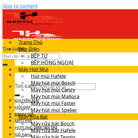
Skip to content
Trang Chủ
Tìm kiếm:
Bếp Điện
BẾP TỪ
BẾP HỒNG NGOẠI
Máy Hút Mùi
Hút mùi Hafele
Máy hút mùi Bosch
Tìm kiếm:
Máy hút mùi Canzy
Máy hút mùi Malloca
KHUYẾN MÃI
Máy hút mùi Faster
HỎI ĐÁP
Máy hút mùi Spelier
ĐÁNH GIÁ
Máy Rửa Bát
MẸO HAY
Máy rửa bát Bosch
HOTLINE: 0866.584.584
Máy rửa bát Hafele
Giỏ hàng
Máy rửa bát Texgio