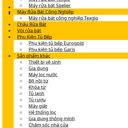
Máy rửa bát Spelier
Máy Rửa Bát Công Nghiệp
Máy rửa bát công nghiệp Texgio
Chậu Rửa Bát
Vòi rửa bát
Phụ Kiện Tủ Bếp
Phụ kiện tủ bếp Eurogold
Phụ kiện tủ bếp Garis
Sản phẩm khác
Thiết bị vệ sinh
Gia dụng
Máy lọc nước
Bộ nồi từ
Khóa từ
Tủ lạnh
Tủ rượu
Máy giặt
Hệ thống lọc
Gia dụng thông minh
Chăm sóc nhà cửa