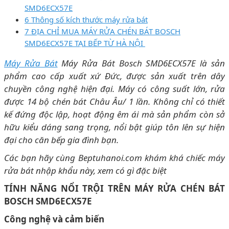
SMD6ECX57E
6 Thông số kích thước máy rửa bát
7 ĐỊA CHỈ MUA MÁY RỬA CHÉN BÁT BOSCH
SMD6ECX57E TẠI BẾP TỪ HÀ NỘI
Máy Rửa Bát
Máy Rửa Bát Bosch SMD6ECX57E là sản
phẩm cao cấp xuất xứ Đức, được sản xuất trên dây
chuyền công nghệ hiện đại. Máy có công suất lớn, rửa
được 14 bộ chén bát Châu Âu/ 1 lần. Không chỉ có thiết
kế đứng độc lập, hoạt động êm ái mà sản phẩm còn sở
hữu kiểu dáng sang trọng, nổi bật giúp tôn lên sự hiện
đại cho căn bếp gia đình bạn.
Các bạn hãy cùng Beptuhanoi.com khám khá chiếc máy
rửa bát nhập khẩu này, xem có gì đặc biệt
TÍNH NĂNG NỔI TRỘI TRÊN MÁY RỬA CHÉN BÁT
BOSCH SMD6ECX57E
Công nghệ và cảm biến