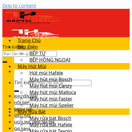
Skip to content
Trang Chủ
Tìm kiếm:
Bếp Điện
BẾP TỪ
BẾP HỒNG NGOẠI
Máy Hút Mùi
Hút mùi Hafele
Máy hút mùi Bosch
Tìm kiếm:
Máy hút mùi Canzy
Máy hút mùi Malloca
KHUYẾN MÃI
Máy hút mùi Faster
HỎI ĐÁP
Máy hút mùi Spelier
ĐÁNH GIÁ
Máy Rửa Bát
MẸO HAY
Máy rửa bát Bosch
HOTLINE: 0866.584.584
Máy rửa bát Hafele
Giỏ hàng
Máy rửa bát Texgio