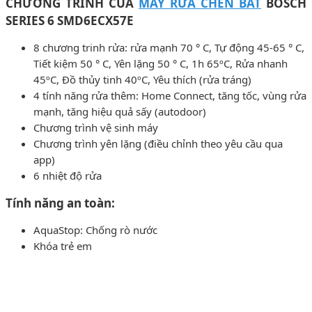
CHƯƠNG TRÌNH CỦA
MÁY RỬA CHÉN BÁT
BOSCH
SERIES
6 SMD6ECX57E
8 chương trinh rửa: rửa mạnh 70 ° C, Tự động 45-65 ° C,
Tiết kiệm 50 ° C, Yên lặng 50 ° C, 1h 65ºC, Rửa nhanh
45ºC, Đồ thủy tinh 40ºC, Yêu thích (rửa tráng)
4 tính năng rửa thêm: Home Connect, tăng tốc, vùng rửa
mạnh, tăng hiệu quả sấy (autodoor)
Chương trình vệ sinh máy
Chương trình yên lặng (điều chỉnh theo yêu cầu qua
app)
6 nhiệt độ rửa
Tính năng an toàn:
AquaStop: Chống rò nước
Khóa trẻ em