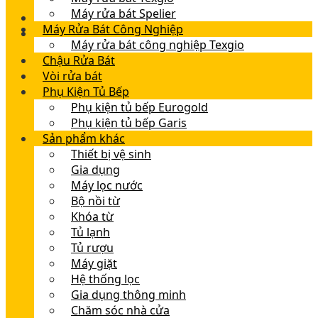
Máy rửa bát Spelier
Máy Rửa Bát Công Nghiệp
Máy rửa bát công nghiệp Texgio
Chậu Rửa Bát
Vòi rửa bát
Phụ Kiện Tủ Bếp
Phụ kiện tủ bếp Eurogold
Phụ kiện tủ bếp Garis
Sản phẩm khác
Thiết bị vệ sinh
Gia dụng
Máy lọc nước
Bộ nồi từ
Khóa từ
Tủ lạnh
Tủ rượu
Máy giặt
Hệ thống lọc
Gia dụng thông minh
Chăm sóc nhà cửa