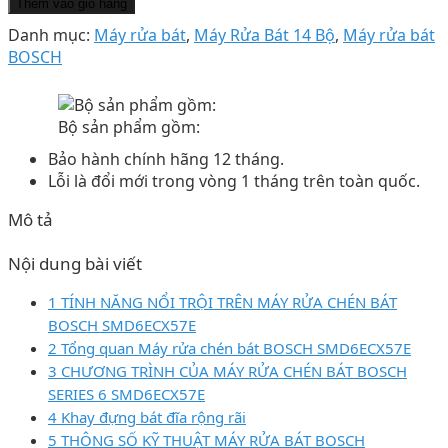
Thêm vào giỏ hàng
Danh mục:
Máy rửa bát
,
Máy Rửa Bát 14 Bộ
,
Máy rửa bát
BOSCH
Bộ sản phẩm gồm:
Bảo hành chính hãng 12 tháng.
Lỗi là đổi mới trong vòng 1 tháng trên toàn quốc.
Mô tả
Nội dung bài viết
1 TÍNH NĂNG NỔI TRỘI TRÊN MÁY RỬA CHÉN BÁT
BOSCH SMD6ECX57E
2 Tổng quan Máy rửa chén bát BOSCH SMD6ECX57E
3 CHƯƠNG TRÌNH CỦA MÁY RỬA CHÉN BÁT BOSCH
SERIES 6 SMD6ECX57E
4 Khay đựng bát đĩa rộng rãi
5 THÔNG SỐ KỸ THUẬT MÁY RỬA BÁT BOSCH