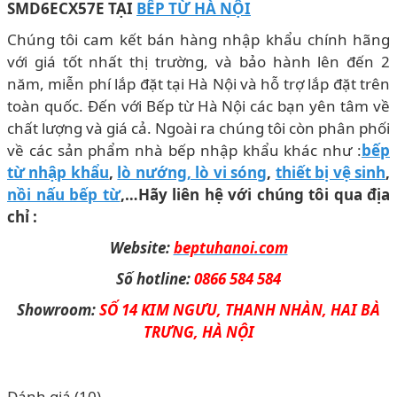
SMD6ECX57E TẠI
BẾP TỪ HÀ NỘI
Chúng tôi cam kết bán hàng nhập khẩu chính hãng
với giá tốt nhất thị trường, và bảo hành lên đến 2
năm, miễn phí lắp đặt tại Hà Nội và hỗ trợ lắp đặt trên
toàn quốc. Đến với Bếp từ Hà Nội các bạn yên tâm về
chất lượng và giá cả. Ngoài ra chúng tôi còn phân phối
về các sản phẩm nhà bếp nhập khẩu khác như :
bếp
từ nhập khẩu
,
lò nướng, lò vi sóng
,
thiết bị vệ sinh
,
nồi nấu bếp từ
,…Hãy liên hệ với chúng tôi qua địa
chỉ :
Website:
beptuhanoi.com
Số hotline:
0866 584 584
Showroom:
SỐ 14 KIM NGƯU, THANH NHÀN, HAI BÀ
TRƯNG, HÀ NỘI
Đánh giá (10)