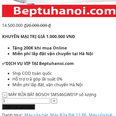
14.500.000
₫
20.000.000
₫
KHUYẾN MẠI TRỊ GIÁ 1.000.000 VNĐ
Tặng 200K khi mua Online
Miễn phí lắp đặt vận chuyển tại Hà Nội
✅DỊCH VỤ VIP TẠI Beptuhanoi.com
Ship COD toàn quốc
Hỗ trợ trả góp lãi suất 0%
Miễn phí lắp đặt, vận chuyển Hà Nội
MÁY RỬA BÁT BOSCH SMS46GW01P số lượng
Thêm vào giỏ hàng
Danh mục:
Máy rửa bát
,
Máy Rửa Bát 12 Bộ
,
Máy rửa bát