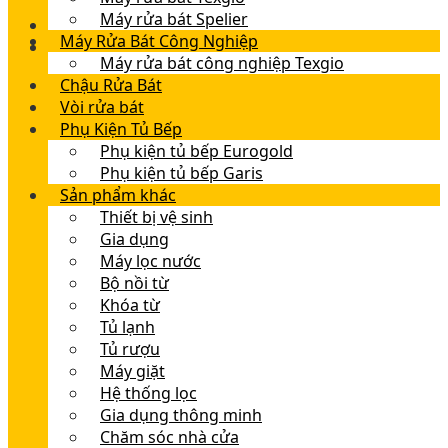
Máy rửa bát Spelier
Máy Rửa Bát Công Nghiệp
Máy rửa bát công nghiệp Texgio
Chậu Rửa Bát
Vòi rửa bát
Phụ Kiện Tủ Bếp
Phụ kiện tủ bếp Eurogold
Phụ kiện tủ bếp Garis
Sản phẩm khác
Thiết bị vệ sinh
Gia dụng
Máy lọc nước
Bộ nồi từ
Khóa từ
Tủ lạnh
Tủ rượu
Máy giặt
Hệ thống lọc
Gia dụng thông minh
Chăm sóc nhà cửa