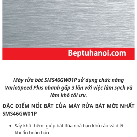
Máy rửa bát SMS46GW01P sử dụng chức năng
VarioSpeed ​​Plus nhanh gấp 3 lần với việc làm sạch và
làm khô tối ưu.
ĐẶC ĐIỂM NỔI BẬT CỦA MÁY RỬA BÁT MỚI NHẤT
SMS46GW01P
Sấy khô thêm: giúp bát đũa nhà bạn khô ráo và diệt
khuẩn hoàn hảo