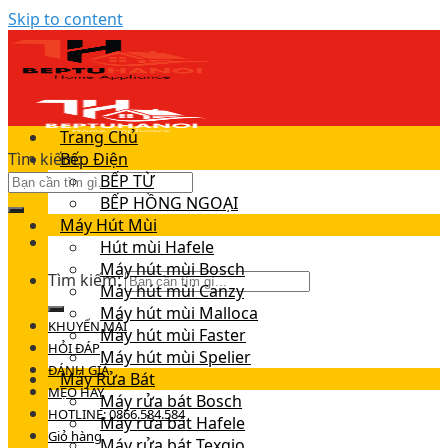
Skip to content
Trang Chủ
Tìm kiếm:
Bếp Điện
BẾP TỪ
BẾP HỒNG NGOẠI
Máy Hút Mùi
Hút mùi Hafele
Máy hút mùi Bosch
Tìm kiếm:
Máy hút mùi Canzy
Máy hút mùi Malloca
KHUYẾN MÃI
Máy hút mùi Faster
HỎI ĐÁP
Máy hút mùi Spelier
ĐÁNH GIÁ
Máy Rửa Bát
MẸO HAY
Máy rửa bát Bosch
HOTLINE: 0866.584.584
Máy rửa bát Hafele
Giỏ hàng
Máy rửa bát Texgio