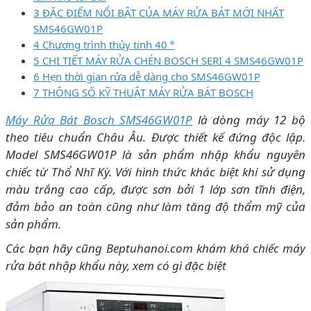
3 ĐẶC ĐIỂM NỔI BẬT CỦA MÁY RỬA BÁT MỚI NHẤT
SMS46GW01P
4 Chương trình thủy tinh 40 °
5 CHI TIẾT MÁY RỬA CHÉN BOSCH SERI 4 SMS46GW01P
6 Hẹn thời gian rửa dễ dàng cho SMS46GW01P
7 THÔNG SỐ KỸ THUẬT MÁY RỬA BÁT BOSCH
Máy Rửa Bát Bosch SMS46GW01P
là dòng máy 12 bộ
theo tiêu chuẩn Châu Âu. Được thiết kế đứng độc lập.
Model SMS46GW01P là sản phẩm nhập khẩu nguyên
chiếc từ Thổ Nhĩ Kỳ. Với hình thức khác biệt khi sử dụng
màu trắng cao cấp, được sơn bởi 1 lớp sơn tĩnh điện,
đảm bảo an toàn cũng như làm tăng độ thẩm mỹ của
sản phẩm.
Các bạn hãy cũng Beptuhanoi.com khám khá chiếc máy
rửa bát nhập khẩu này, xem có gì đặc biệt