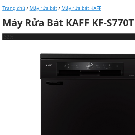
Trang chủ
/
Máy rửa bát
/
Máy rửa bát KAFF
Máy Rửa Bát KAFF KF-S770
-32%