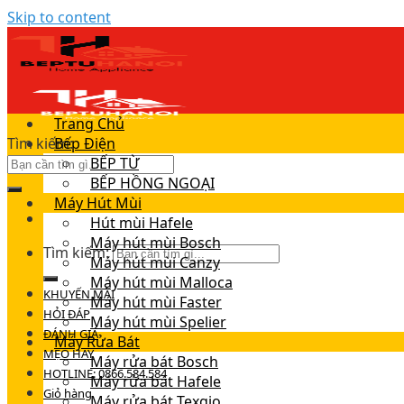
Skip to content
Trang Chủ
Tìm kiếm:
Bếp Điện
BẾP TỪ
BẾP HỒNG NGOẠI
Máy Hút Mùi
Hút mùi Hafele
Máy hút mùi Bosch
Tìm kiếm:
Máy hút mùi Canzy
Máy hút mùi Malloca
KHUYẾN MÃI
Máy hút mùi Faster
HỎI ĐÁP
Máy hút mùi Spelier
ĐÁNH GIÁ
Máy Rửa Bát
MẸO HAY
Máy rửa bát Bosch
HOTLINE: 0866.584.584
Máy rửa bát Hafele
Giỏ hàng
Máy rửa bát Texgio