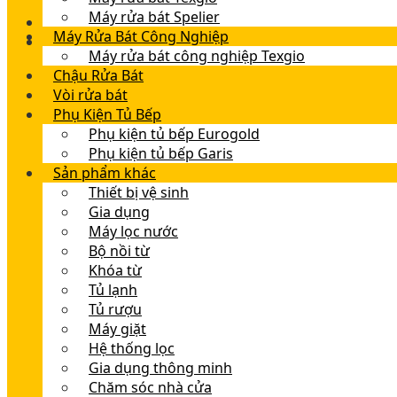
Máy rửa bát Spelier
Máy Rửa Bát Công Nghiệp
Máy rửa bát công nghiệp Texgio
Chậu Rửa Bát
Vòi rửa bát
Phụ Kiện Tủ Bếp
Phụ kiện tủ bếp Eurogold
Phụ kiện tủ bếp Garis
Sản phẩm khác
Thiết bị vệ sinh
Gia dụng
Máy lọc nước
Bộ nồi từ
Khóa từ
Tủ lạnh
Tủ rượu
Máy giặt
Hệ thống lọc
Gia dụng thông minh
Chăm sóc nhà cửa