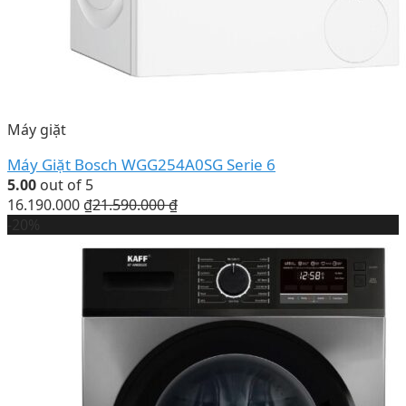
Máy giặt
Máy Giặt Bosch WGG254A0SG Serie 6
5.00
out of 5
16.190.000
₫
21.590.000
₫
-20%