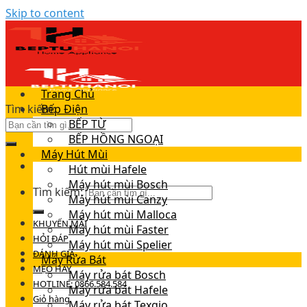
Skip to content
Trang Chủ
Tìm kiếm:
Bếp Điện
BẾP TỪ
BẾP HỒNG NGOẠI
Máy Hút Mùi
Hút mùi Hafele
Máy hút mùi Bosch
Tìm kiếm:
Máy hút mùi Canzy
Máy hút mùi Malloca
KHUYẾN MÃI
Máy hút mùi Faster
HỎI ĐÁP
Máy hút mùi Spelier
ĐÁNH GIÁ
Máy Rửa Bát
MẸO HAY
Máy rửa bát Bosch
HOTLINE: 0866.584.584
Máy rửa bát Hafele
Giỏ hàng
Máy rửa bát Texgio