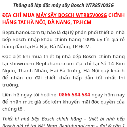
Thông số lắp đặt máy sấy Bosch WTR85V00SG
ĐỊA CHỈ MUA
MÁY SẤY BOSCH WTR85V00SG
CHÍNH
HÃNG TẠI HÀ NỘI, ĐÀ NẴNG, TP.HCM
Beptuhanoi.com tự hào là đại lý phân phối thiết bị nhà
bếp Bosch nhập khẩu chính hãng 100% uy tín giá rẻ
hàng đầu tại Hà Nội, Đà Nẵng, TP.HCM.
Đặc biệt khi mua thiết bị nhà bếp Bosch chính hãng
tại showroom Beptuhanoi.com địa chỉ tại Số 14 Kim
Ngưu, Thanh Nhàn, Hai Bà Trưng, Hà Nội quý khách
để nhận ưu đãi chiết khấu hấp dẫn tốt nhất thị
trường.
Liên hệ ngay tới hotline:
0866.584.584
ngay hôm nay
để nhận mức giá sốc kèm khuyến mãi độc quyền của
chúng tôi.
Thiết bị nhà bếp Bosch chính hãng – thiết bị nhà bếp
Bosch giá rẻ tại Việt Nam, Beptuhanoi.com – đại lý cấp 1