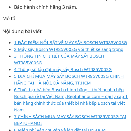
Bảo hành chính hãng 3 năm.
Mô tả
Nội dung bài viết
1 ĐẶC ĐIỂM NỔI BẬT VỀ MÁY SẤY BOSCH WTR85V00SG
2 Máy sấy Bosch WTR85V00SG với thiết kế sang trọng
3 THÔNG TIN CHI TIẾT CỦA MÁY SẤY BOSCH
WTR85V00SG
4 Thông số lắp đặt máy sấy Bosch WTR85V00SG
5 ĐỊA CHỈ MUA MÁY SẤY BOSCH WTR85V00SG CHÍNH
HÃNG TẠI HÀ NỘI, ĐÀ NẴNG, TP.HCM
6 Thiết bị nhà bếp Bosch chính hãng – thiết bị nhà bếp
Bosch giá rẻ tại Việt Nam, Beptuhanoi.com – đại lý cấp 1
bán hàng chính thức của thiết bị nhà bếp Bosch tại Việt
Nam.
7 CHÍNH SÁCH MUA MÁY SẤY BOSCH WTR85V00SG TẠI
BEPTUHANOI
8 Miễn phí vận chuyển và lắp đặt tại HN-HCM