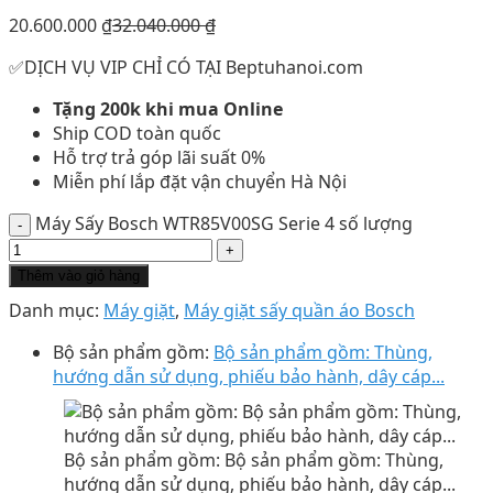
20.600.000
₫
32.040.000
₫
✅DỊCH VỤ VIP CHỈ CÓ TẠI Beptuhanoi.com
Tặng 200k khi mua Online
Ship COD toàn quốc
Hỗ trợ trả góp lãi suất 0%
Miễn phí lắp đặt vận chuyển Hà Nội
Máy Sấy Bosch WTR85V00SG Serie 4 số lượng
Thêm vào giỏ hàng
Danh mục:
Máy giặt
,
Máy giặt sấy quần áo Bosch
Bộ sản phẩm gồm:
Bộ sản phẩm gồm: Thùng,
hướng dẫn sử dụng, phiếu bảo hành, dây cáp...
Bộ sản phẩm gồm: Bộ sản phẩm gồm: Thùng,
hướng dẫn sử dụng, phiếu bảo hành, dây cáp...