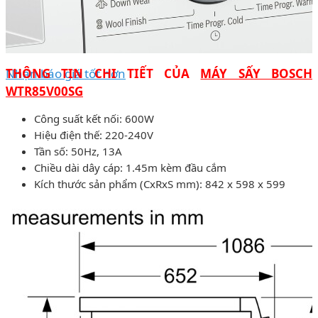
Nhận báo giá tốt hơn
THÔNG TIN CHI TIẾT CỦA
MÁY SẤY BOSCH
WTR85V00SG
Công suất kết nối: 600W
Hiệu điện thế: 220-240V
Tần số: 50Hz, 13A
Chiều dài dây cáp: 1.45m kèm đầu cắm
Kích thước sản phẩm (CxRxS mm): 842 x 598 x 599