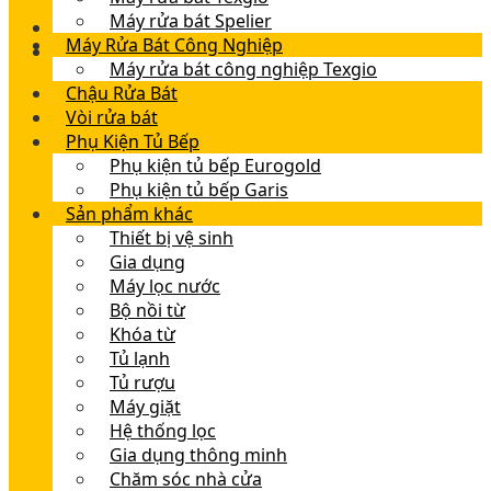
Máy rửa bát Spelier
Máy Rửa Bát Công Nghiệp
Máy rửa bát công nghiệp Texgio
Chậu Rửa Bát
Vòi rửa bát
Phụ Kiện Tủ Bếp
Phụ kiện tủ bếp Eurogold
Phụ kiện tủ bếp Garis
Sản phẩm khác
Thiết bị vệ sinh
Gia dụng
Máy lọc nước
Bộ nồi từ
Khóa từ
Tủ lạnh
Tủ rượu
Máy giặt
Hệ thống lọc
Gia dụng thông minh
Chăm sóc nhà cửa