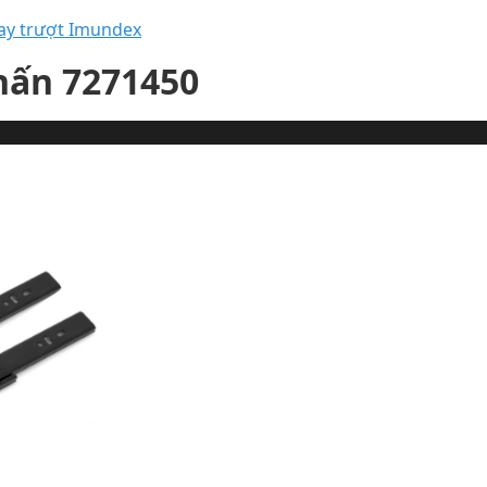
ay trượt Imundex
hấn 7271450