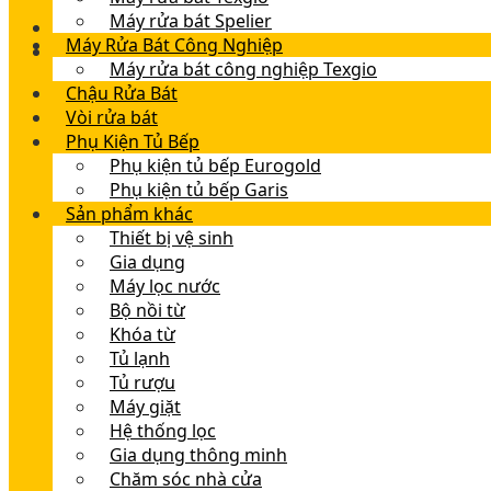
Máy rửa bát Spelier
Máy Rửa Bát Công Nghiệp
Máy rửa bát công nghiệp Texgio
Chậu Rửa Bát
Vòi rửa bát
Phụ Kiện Tủ Bếp
Phụ kiện tủ bếp Eurogold
Phụ kiện tủ bếp Garis
Sản phẩm khác
Thiết bị vệ sinh
Gia dụng
Máy lọc nước
Bộ nồi từ
Khóa từ
Tủ lạnh
Tủ rượu
Máy giặt
Hệ thống lọc
Gia dụng thông minh
Chăm sóc nhà cửa