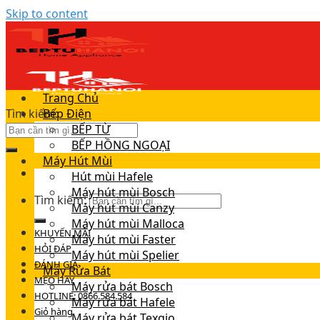
Skip to content
Trang Chủ
Tìm kiếm:
Bếp Điện
BẾP TỪ
BẾP HỒNG NGOẠI
Máy Hút Mùi
Hút mùi Hafele
Máy hút mùi Bosch
Tìm kiếm:
Máy hút mùi Canzy
Máy hút mùi Malloca
KHUYẾN MÃI
Máy hút mùi Faster
HỎI ĐÁP
Máy hút mùi Spelier
ĐÁNH GIÁ
Máy Rửa Bát
MẸO HAY
Máy rửa bát Bosch
HOTLINE: 0866.584.584
Máy rửa bát Hafele
Giỏ hàng
Máy rửa bát Texgio