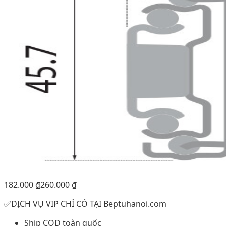
182.000
₫
260.000
₫
✅DỊCH VỤ VIP CHỈ CÓ TẠI Beptuhanoi.com
Ship COD toàn quốc