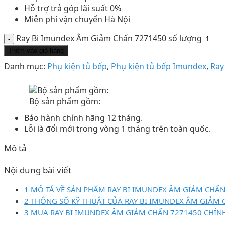
Hỗ trợ trả góp lãi suất 0%
Miễn phí vận chuyển Hà Nội
Ray Bi Imundex Âm Giảm Chấn 7271450 số lượng
Thêm vào giỏ hàng
Danh mục:
Phụ kiện tủ bếp
,
Phụ kiện tủ bếp Imundex
,
Ray
Bộ sản phẩm gồm:
Bảo hành chính hãng 12 tháng.
Lỗi là đổi mới trong vòng 1 tháng trên toàn quốc.
Mô tả
Nội dung bài viết
1 MÔ TẢ VỀ SẢN PHẨM RAY BI IMUNDEX ÂM GIẢM CHẤN
2 THÔNG SỐ KỸ THUẬT CỦA RAY BI IMUNDEX ÂM GIẢM 
3 MUA RAY BI IMUNDEX ÂM GIẢM CHẤN 7271450 CHÍNH