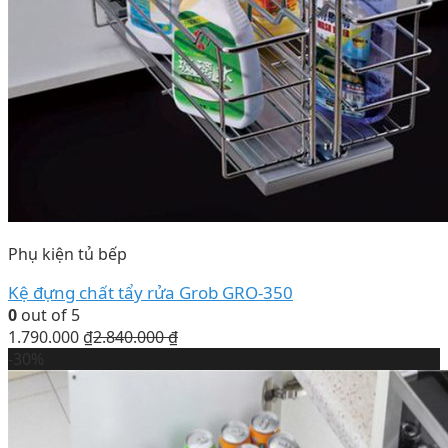
Phụ kiện tủ bếp
Kệ đựng chất tẩy rửa Grob GRO-350
0
out of 5
1.790.000
₫
2.840.000
₫
-30%