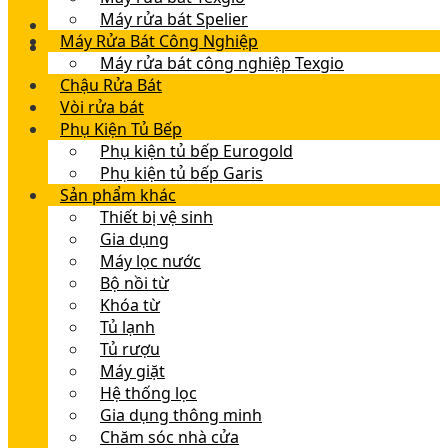
Máy rửa bát Spelier
Máy Rửa Bát Công Nghiệp
Máy rửa bát công nghiệp Texgio
Chậu Rửa Bát
Vòi rửa bát
Phụ Kiện Tủ Bếp
Phụ kiện tủ bếp Eurogold
Phụ kiện tủ bếp Garis
Sản phẩm khác
Thiết bị vệ sinh
Gia dụng
Máy lọc nước
Bộ nồi từ
Khóa từ
Tủ lạnh
Tủ rượu
Máy giặt
Hệ thống lọc
Gia dụng thông minh
Chăm sóc nhà cửa