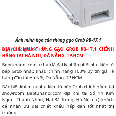
Ảnh minh họa của thùng gạo Grob RB-17.1
Nhận báo giá tốt hơn
ĐỊA CHỈ MUA THÙNG GẠO GROB RB-17.1
CHÍNH
HÃNG TẠI HÀ NỘI, ĐÀ NẴNG, TP.HCM
Beptuhanoi.com tự hào là đại lý phân phối phụ kiện tủ
bếp Grob nhập khẩu chính hãng 100% uy tín giá rẻ
hàng đầu tại Hà Nội, Đà Nẵng, TP.HCM.
Đặc biệt khi mua phụ kiện tủ bếp Grob chính hãng tại
showroom Beptuhanoi.com địa chỉ tại Số 14 Kim
Ngưu, Thanh Nhàn, Hai Bà Trưng, Hà Nội quý khách
để nhận ưu đãi chiết khấu hấp dẫn tốt nhất thị
trường.