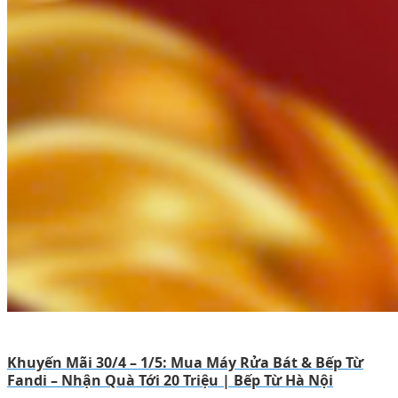
Khuyến Mãi 30/4 – 1/5: Mua Máy Rửa Bát & Bếp Từ
Fandi – Nhận Quà Tới 20 Triệu | Bếp Từ Hà Nội