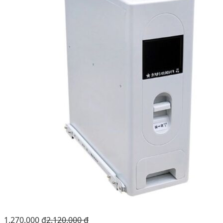
1.270.000
₫
2.120.000
₫