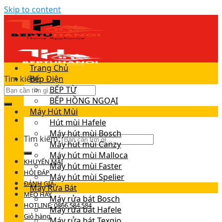
Skip to content
Trang Chủ
Tìm kiếm:
Bếp Điện
BẾP TỪ
BẾP HỒNG NGOẠI
Máy Hút Mùi
Hút mùi Hafele
Máy hút mùi Bosch
Tìm kiếm:
Máy hút mùi Canzy
Máy hút mùi Malloca
KHUYẾN MÃI
Máy hút mùi Faster
HỎI ĐÁP
Máy hút mùi Spelier
ĐÁNH GIÁ
Máy Rửa Bát
MẸO HAY
Máy rửa bát Bosch
HOTLINE: 0866.584.584
Máy rửa bát Hafele
Giỏ hàng
Máy rửa bát Texgio