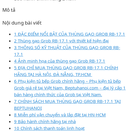
Mô tả
Nội dung bài viết
1 ĐẶC ĐIỂM NỔI BẬT CỦA THÙNG GẠO GROB RB-17.1
2 Thùng gạo Grob RB-17.1 với thiết kế hiện đại
3 THÔNG SỐ KỸ THUẬT CỦA THÙNG GẠO GROB RB-
17.1
4 Ảnh minh họa của thùng gạo Grob RB-17.1
5 ĐỊA CHỈ MUA THÙNG GẠO GROB RB-17.1 CHÍNH
HÃNG TẠI HÀ NỘI, ĐÀ NẴNG, TP.HCM
6 Phụ kiện tủ bếp Grob chính hãng – Phụ kiện tủ bếp
Grob giá rẻ tại Việt Nam, Beptuhanoi.com – đại lý cấp 1
bán hàng chính thức của Grob tại Việt Nam.
7 CHÍNH SÁCH MUA THÙNG GẠO GROB RB-17.1 TẠI
BEPTUHANOI
8 Miễn phí vận chuyển và lắp đặt tại HN-HCM
9 Bảo hành chính hãng tại nhà
10 Chính sách thanh toán linh hoạt