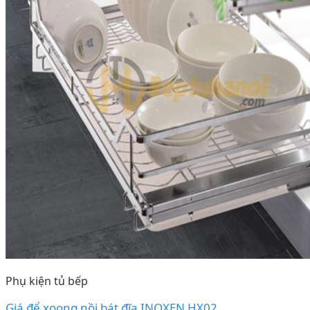
Phụ kiện tủ bếp
Giá để xoong nồi bát đĩa INOXEN HX02