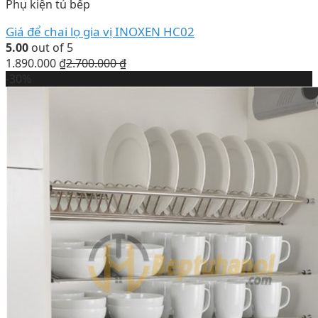
Phụ kiện tủ bếp
Giá để chai lọ gia vị INOXEN HC02
5.00
out of 5
1.890.000
₫
2.700.000
₫
-30%