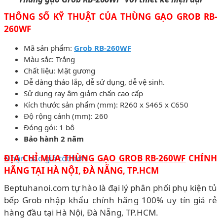
THÔNG SỐ KỸ THUẬT CỦA THÙNG GẠO GROB RB-
260WF
Mã sản phẩm:
Grob RB-260WF
Màu sắc: Trắng
Chất liệu: Mặt gương
Dễ dàng tháo lắp, dễ sử dụng, dễ vệ sinh.
Sử dụng ray âm giảm chấn cao cấp
Kích thước sản phẩm (mm): R260 x S465 x C650
Độ rộng cánh (mm): 260
Đóng gói: 1 bộ
Bảo hành 2 năm
Nhận báo giá tốt hơn
ĐỊA CHỈ MUA THÙNG GẠO GROB RB-260WF
CHÍNH
HÃNG TẠI HÀ NỘI, ĐÀ NẴNG, TP.HCM
Beptuhanoi.com tự hào là đại lý phân phối phụ kiện tủ
bếp Grob nhập khẩu chính hãng 100% uy tín giá rẻ
hàng đầu tại Hà Nội, Đà Nẵng, TP.HCM.