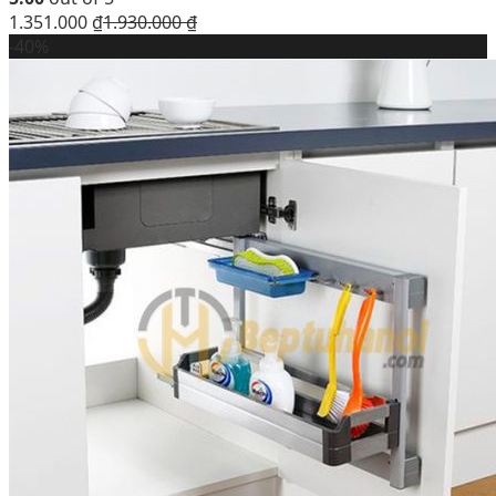
1.351.000
₫
1.930.000
₫
-40%