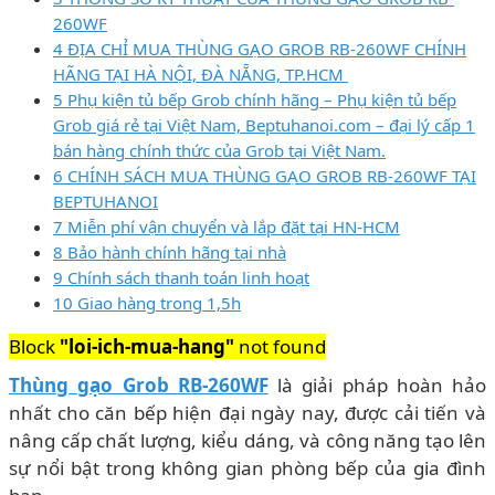
260WF
4 ĐỊA CHỈ MUA THÙNG GẠO GROB RB-260WF CHÍNH
HÃNG TẠI HÀ NỘI, ĐÀ NẴNG, TP.HCM
5 Phụ kiện tủ bếp Grob chính hãng – Phụ kiện tủ bếp
Grob giá rẻ tại Việt Nam, Beptuhanoi.com – đại lý cấp 1
bán hàng chính thức của Grob tại Việt Nam.
6 CHÍNH SÁCH MUA THÙNG GẠO GROB RB-260WF TẠI
BEPTUHANOI
7 Miễn phí vận chuyển và lắp đặt tại HN-HCM
8 Bảo hành chính hãng tại nhà
9 Chính sách thanh toán linh hoạt
10 Giao hàng trong 1,5h
Block
"loi-ich-mua-hang"
not found
Thùng gạo Grob RB-260WF
là giải pháp hoàn hảo
nhất cho căn bếp hiện đại ngày nay, được cải tiến và
nâng cấp chất lượng, kiểu dáng, và công năng tạo lên
sự nổi bật trong không gian phòng bếp của gia đình