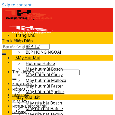
Skip to content
Trang Chủ
Tìm kiếm:
Bếp Điện
BẾP TỪ
BẾP HỒNG NGOẠI
Máy Hút Mùi
Hút mùi Hafele
Máy hút mùi Bosch
Tìm kiếm:
Máy hút mùi Canzy
Máy hút mùi Malloca
KHUYẾN MÃI
Máy hút mùi Faster
HỎI ĐÁP
Máy hút mùi Spelier
ĐÁNH GIÁ
Máy Rửa Bát
MẸO HAY
Máy rửa bát Bosch
HOTLINE: 0866.584.584
Máy rửa bát Hafele
Giỏ hàng
Máy rửa bát Texgio