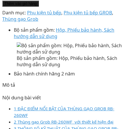
Thêm vào giỏ hàng
Danh mục:
Phụ kiện tủ bếp
,
Phụ kiện tủ bếp GROB
,
Thùng gạo Grob
Bộ sản phẩm gồm:
Hộp, Phiếu bảo hành, Sách
hướng dẫn sử dụng
Bộ sản phẩm gồm: Hộp, Phiếu bảo hành, Sách
hướng dẫn sử dụng
Bảo hành chính hãng 2 năm
Mô tả
Nội dung bài viết
1 ĐẶC ĐIỂM NỔI BẬT CỦA THÙNG GẠO GROB RB-
260WF
2 Thùng gạo Grob RB-260WF với thiết kế hiện đại
3 THÔNG SỐ KỸ THUẬT CỦA THÙNG GẠO GROB RB-