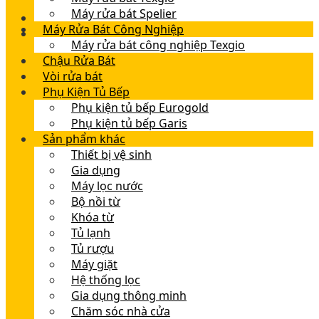
Máy rửa bát Spelier
Máy Rửa Bát Công Nghiệp
Máy rửa bát công nghiệp Texgio
Chậu Rửa Bát
Vòi rửa bát
Phụ Kiện Tủ Bếp
Phụ kiện tủ bếp Eurogold
Phụ kiện tủ bếp Garis
Sản phẩm khác
Thiết bị vệ sinh
Gia dụng
Máy lọc nước
Bộ nồi từ
Khóa từ
Tủ lạnh
Tủ rượu
Máy giặt
Hệ thống lọc
Gia dụng thông minh
Chăm sóc nhà cửa