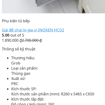
Phụ kiện tủ bếp
Giá để chai lọ gia vị INOXEN HC02
5.00
out of 5
1.890.000
₫
2.700.000
₫
Thông số kỹ thuật
Thương hiệu:
Grob
Loại sản phẩm:
Thùng gạo
Xuất xứ:
PRC
Kích thước SP:
Kích thước sản phẩm (mm): R260 x S465 x C650
Kích thước lắp đặt:
Độ rộng cánh (mm): 260