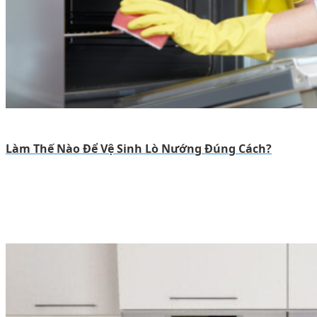
Làm Thế Nào Để Vệ Sinh Lò Nướng Đúng Cách?