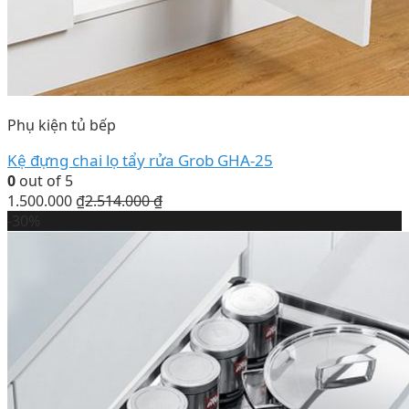
Phụ kiện tủ bếp
Kệ đựng chai lọ tẩy rửa Grob GHA-25
0
out of 5
1.500.000
₫
2.514.000
₫
-30%