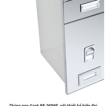
Thùng gạo Grob RB-260WF với thiết kế hiện đại