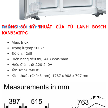
Nhận báo giá tốt hơn
THÔNG SỐ KỸ THUẬT CỦA
TỦ LẠNH BOSCH
KAN93VIFPG
Màu: Inox
Trọng lượng: 100kg
Độ ồn: 42dB
Điện năng tiêu thụ: 413 kWh/năm
Hiệu điện thế :220-240V
Tần số: 50/60Hz
Kích thước (CxRxS mm): 1787 x 908 x 707 mm