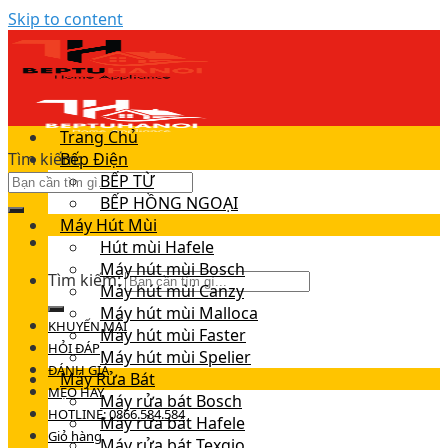
Skip to content
Trang Chủ
Tìm kiếm:
Bếp Điện
BẾP TỪ
BẾP HỒNG NGOẠI
Máy Hút Mùi
Hút mùi Hafele
Máy hút mùi Bosch
Tìm kiếm:
Máy hút mùi Canzy
Máy hút mùi Malloca
KHUYẾN MÃI
Máy hút mùi Faster
HỎI ĐÁP
Máy hút mùi Spelier
ĐÁNH GIÁ
Máy Rửa Bát
MẸO HAY
Máy rửa bát Bosch
HOTLINE: 0866.584.584
Máy rửa bát Hafele
Giỏ hàng
Máy rửa bát Texgio