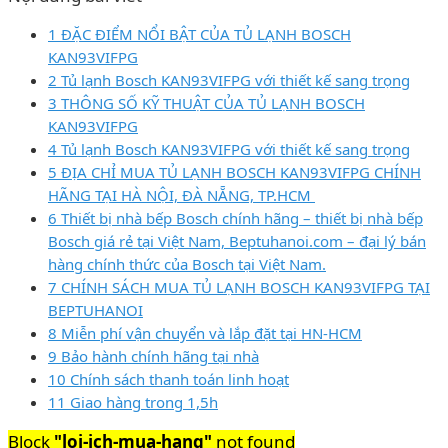
1 ĐẶC ĐIỂM NỔI BẬT CỦA TỦ LẠNH BOSCH
KAN93VIFPG
2 Tủ lạnh Bosch KAN93VIFPG với thiết kế sang trọng
3 THÔNG SỐ KỸ THUẬT CỦA TỦ LẠNH BOSCH
KAN93VIFPG
4 Tủ lạnh Bosch KAN93VIFPG với thiết kế sang trọng
5 ĐỊA CHỈ MUA TỦ LẠNH BOSCH KAN93VIFPG CHÍNH
HÃNG TẠI HÀ NỘI, ĐÀ NẴNG, TP.HCM
6 Thiết bị nhà bếp Bosch chính hãng – thiết bị nhà bếp
Bosch giá rẻ tại Việt Nam, Beptuhanoi.com – đại lý bán
hàng chính thức của Bosch tại Việt Nam.
7 CHÍNH SÁCH MUA TỦ LẠNH BOSCH KAN93VIFPG TẠI
BEPTUHANOI
8 Miễn phí vận chuyển và lắp đặt tại HN-HCM
9 Bảo hành chính hãng tại nhà
10 Chính sách thanh toán linh hoạt
11 Giao hàng trong 1,5h
Block
"loi-ich-mua-hang"
not found