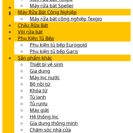
Máy rửa bát Spelier
Máy Rửa Bát Công Nghiệp
Máy rửa bát công nghiệp Texgio
Chậu Rửa Bát
Vòi rửa bát
Phụ Kiện Tủ Bếp
Phụ kiện tủ bếp Eurogold
Phụ kiện tủ bếp Garis
Sản phẩm khác
Thiết bị vệ sinh
Gia dụng
Máy lọc nước
Bộ nồi từ
Khóa từ
Tủ lạnh
Tủ rượu
Máy giặt
Hệ thống lọc
Gia dụng thông minh
Chăm sóc nhà cửa