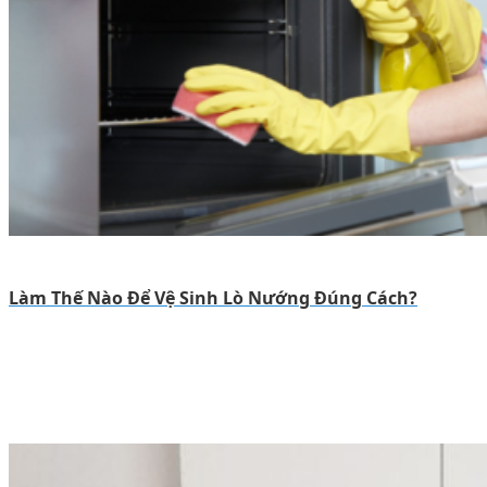
Làm Thế Nào Để Vệ Sinh Lò Nướng Đúng Cách?