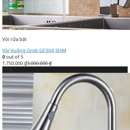
Vòi rửa bát
Vòi Vuông Grob GF304-SHM
0
out of 5
1.750.000
₫
3.000.000
₫
-36%