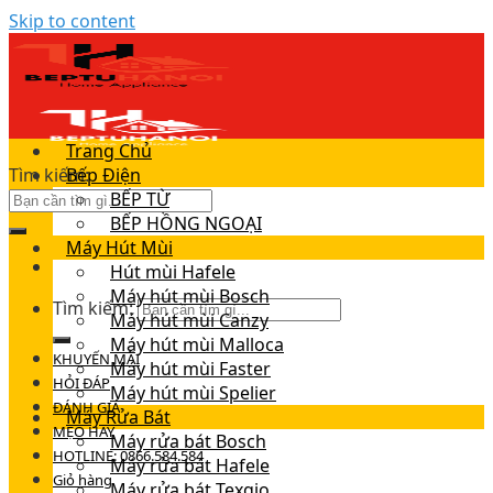
Skip to content
Trang Chủ
Tìm kiếm:
Bếp Điện
BẾP TỪ
BẾP HỒNG NGOẠI
Máy Hút Mùi
Hút mùi Hafele
Máy hút mùi Bosch
Tìm kiếm:
Máy hút mùi Canzy
Máy hút mùi Malloca
KHUYẾN MÃI
Máy hút mùi Faster
HỎI ĐÁP
Máy hút mùi Spelier
ĐÁNH GIÁ
Máy Rửa Bát
MẸO HAY
Máy rửa bát Bosch
HOTLINE: 0866.584.584
Máy rửa bát Hafele
Giỏ hàng
Máy rửa bát Texgio