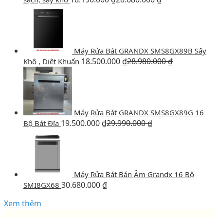
Máy Rửa Bát GRANDX SMS8GX89B Sấy
18.500.000
₫
28.980.000
₫
Khô , Diệt Khuẩn
Máy Rửa Bát GRANDX SMS8GX89G 16
19.500.000
₫
29.990.000
₫
Bộ Bát Đĩa
Máy Rửa Bát Bán Âm Grandx 16 Bộ
30.680.000
₫
SMI8GX68
Xem thêm