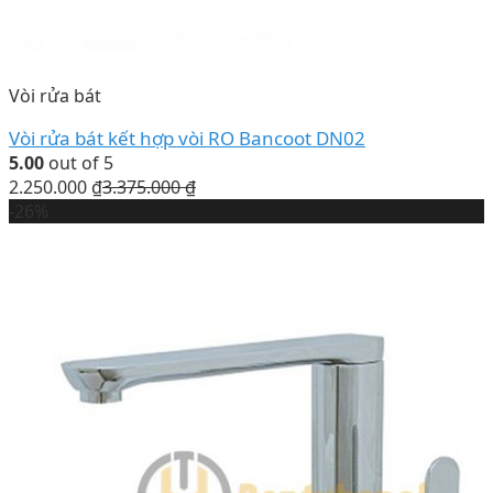
Vòi rửa bát
Vòi rửa bát kết hợp vòi RO Bancoot DN02
5.00
out of 5
2.250.000
₫
3.375.000
₫
-26%