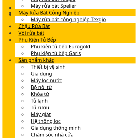
Máy rửa bát Spelier
Máy Rửa Bát Công Nghiệp
Máy rửa bát công nghiệp Texgio
Chậu Rửa Bát
Vòi rửa bát
Phụ Kiện Tủ Bếp
Phụ kiện tủ bếp Eurogold
Phụ kiện tủ bếp Garis
Sản phẩm khác
Thiết bị vệ sinh
Gia dụng
Máy lọc nước
Bộ nồi từ
Khóa từ
Tủ lạnh
Tủ rượu
Máy giặt
Hệ thống lọc
Gia dụng thông minh
Chăm sóc nhà cửa