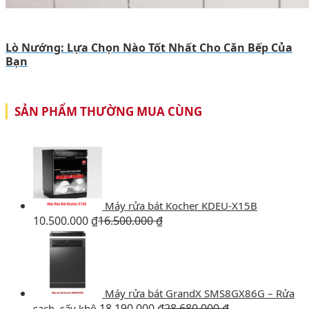
Lò Nướng: Lựa Chọn Nào Tốt Nhất Cho Căn Bếp Của
Bạn
SẢN PHẨM THƯỜNG MUA CÙNG
Máy rửa bát Kocher KDEU-X15B
10.500.000
₫
16.500.000
₫
Máy rửa bát GrandX SMS8GX86G – Rửa
18.190.000
₫
28.680.000
₫
sạch, sấy khô