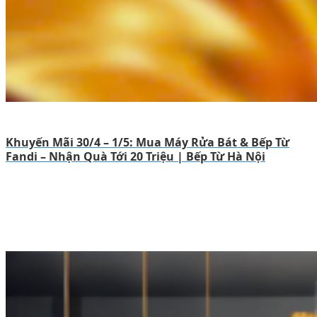
Khuyến Mãi 30/4 – 1/5: Mua Máy Rửa Bát & Bếp Từ
Fandi – Nhận Quà Tới 20 Triệu | Bếp Từ Hà Nội